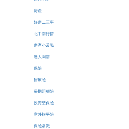
房產
好房二三事
北中南行情
房產小常識
達人開講
保險
醫療險
長期照顧險
投資型保險
意外旅平險
保險常識