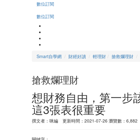
數位訂閱
數位訂閱
Smart自學網
財經好讀
輕理財
搶救爛理財
搶救爛理財
想財務自由，第一步
這3張表很重要
撰文者：咪編 更新時間：2021-07-26
瀏覽數：6,882
關鍵字：