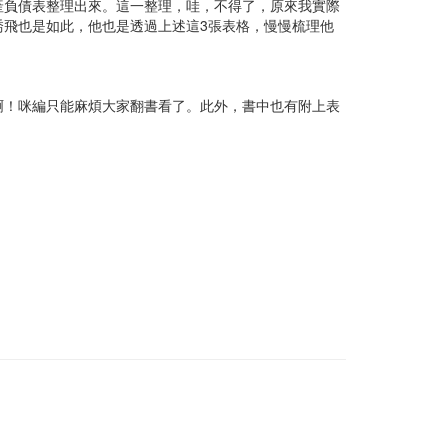
產負債表整理出來。這一整理，哇，不得了，原來我實際
飛也是如此，他也是透過上述這3張表格，慢慢梳理他
啊！咪編只能麻煩大家翻書看了。此外，書中也有附上表