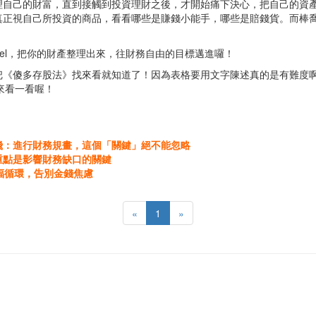
理自己的財富，直到接觸到投資理財之後，才開始痛下決心，把自己的資
真正視自己所投資的商品，看看哪些是賺錢小能手，哪些是賠錢貨。而棒喬
el，把你的財產整理出來，往財務自由的目標邁進囉！
把《傻多存股法》找來看就知道了！因為表格要用文字陳述真的是有難度
找來看一看喔！
飛：進行財務規畫，這個「關鍵」絕不能忽略
重點是影響財務缺口的關鍵
福循環，告別金錢焦慮
«
1
»