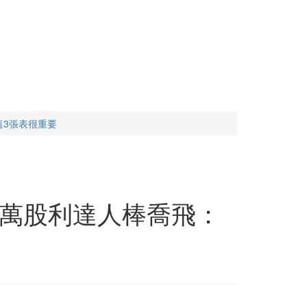
3張表很重要
萬股利達人棒喬飛：