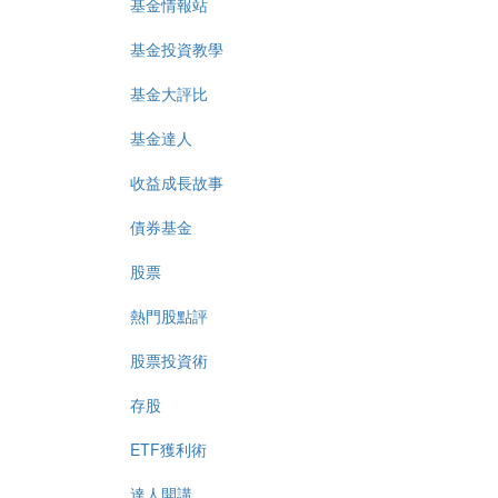
基金情報站
基金投資教學
基金大評比
基金達人
收益成長故事
債券基金
股票
熱門股點評
股票投資術
存股
ETF獲利術
達人開講