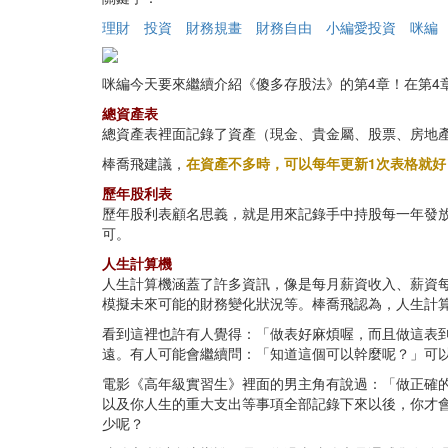
理財
投資
財務規畫
財務自由
小編愛投資
咪編
咪編今天要來繼續介紹《傻多存股法》的第4章！在第4
總資產表
總資產表裡面記錄了資產（現金、貴金屬、股票、房地產等
棒喬飛建議，
在資產不多時，可以每年更新1次表格就
歷年股利表
歷年股利表顧名思義，就是用來記錄手中持股每一年發
可。
人生計算機
人生計算機涵蓋了許多資訊，像是每月薪資收入、薪資
模擬未來可能的財務變化狀況等。棒喬飛認為，人生計
看到這裡也許有人覺得：「做表好麻煩喔，而且做這表
遠。有人可能會繼續問：「知道這個可以幹麼呢？」可
電影《高年級實習生》裡面的男主角有說過：「做正確
以及你人生的重大支出等事項全部記錄下來以後，你才
少呢？