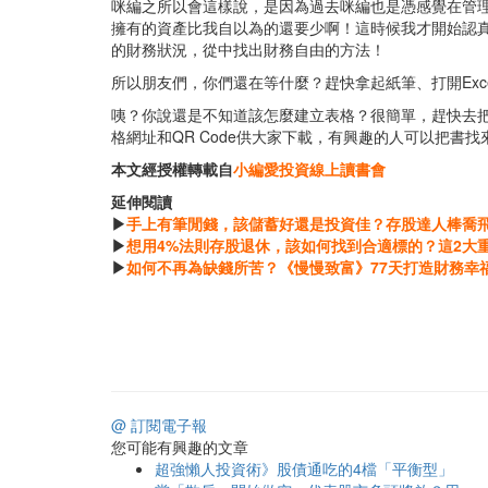
咪編之所以會這樣說，是因為過去咪編也是憑感覺在管
擁有的資產比我自以為的還要少啊！這時候我才開始認
的財務狀況，從中找出財務自由的方法！
所以朋友們，你們還在等什麼？趕快拿起紙筆、打開Exc
咦？你說還是不知道該怎麼建立表格？很簡單，趕快去
格網址和QR Code供大家下載，有興趣的人可以把書
本文經授權轉載自
小編愛投資線上讀書會
延伸閱讀
▶
手上有筆閒錢，該儲蓄好還是投資佳？存股達人棒喬
▶
想用4%法則存股退休，該如何找到合適標的？這2大
▶
如何不再為缺錢所苦？《慢慢致富》77天打造財務幸
@ 訂閱電子報
您可能有興趣的文章
超強懶人投資術》股債通吃的4檔「平衡型」