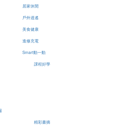
居家休閒
戶外逍遙
美食健康
進修充電
Smart動一動
課程好學
報
精彩書摘