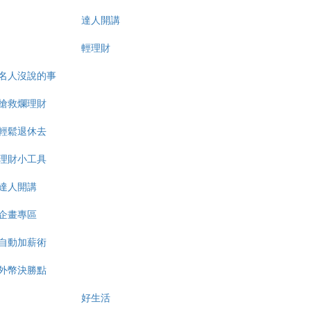
達人開講
輕理財
名人沒說的事
搶救爛理財
輕鬆退休去
理財小工具
達人開講
企畫專區
自動加薪術
外幣決勝點
好生活