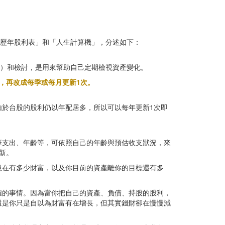
「歷年股利表」和「人生計算機」，分述如下：
負債）和檢討，是用來幫助自己定期檢視資產變化。
，再改成每季或每月更新1次。
於台股的股利仍以年配居多，所以可以每年更新1次即
筆支出、年齡等，可依照自己的年齡與預估收支狀況，來
新。
現在有多少財富，以及你目前的資產離你的目標還有多
確的事情。因為當你把自己的資產、負債、持股的股利，
還是你只是自以為財富有在增長，但其實錢財卻在慢慢減