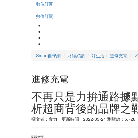
數位訂閱
數位訂閱
Smart自學網
財經好讀
好生活
進修充電
進修充電
不再只是力拚通路據
析超商背後的品牌之
撰文者：食力 更新時間：2022-03-24
瀏覽數：5,728
關鍵字：