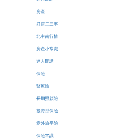
房產
好房二三事
北中南行情
房產小常識
達人開講
保險
醫療險
長期照顧險
投資型保險
意外旅平險
保險常識