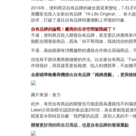
2016年，便利商店自有品牌的確全面迎來變化，7-ELEV
萊爾富也投入全新自有品牌「Hi-Life Origin
訴求，打破了過往自有品牌與廉價劃上等號的印象。
自有品牌的論戰！廠商的生存空間被限縮了？
不過，便利商店投入開發自有品牌，甚至委託供應商來
能配合開發新商品，因為「你不幫我做，我就找你的競
不過，藉由跟握有消費趨勢的通路合作推出高端商品，
但也有不跟供應商硬碰硬的作法。以全家自有商品「Famil
作得很好，與其接受更低報價、陷入削價競爭，不如攜
全家瞄準晚餐商機推出自有品牌「媽媽煮藝」，更與植物肉品
圖片來源：食力
此外，有些自有商品的開發也可能是因為通路找不到滿意
Label少添加標示認證的食品達230項，為全家創造
紙更是令郭純宜自豪「我們家的品質，跟別人真的不一
開發更好用的民生日用品，也是自有品牌的發展重點