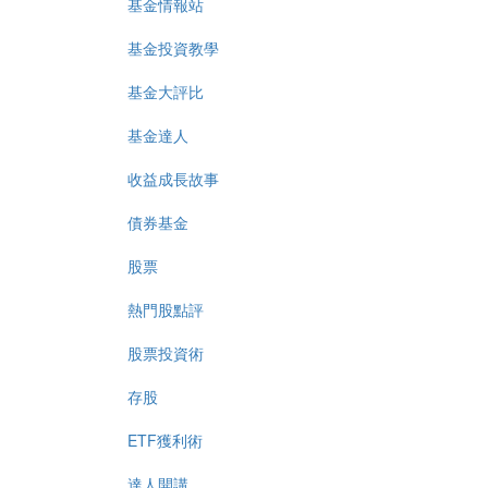
基金情報站
基金投資教學
基金大評比
基金達人
收益成長故事
債券基金
股票
熱門股點評
股票投資術
存股
ETF獲利術
達人開講