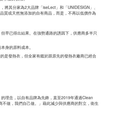
其分家為2大品牌「iseLect」和「UNIDESIGN」、
主打高品質或天然無添加的自有商品，而是，不再以低價作為
，但早已得出結果。在強勢通路的誘因下，供應商多半只
商本身的原料成本。
開始提案的是發熱衣，但全家有鑑於跟原先的發熱衣廠商已經合
念，以自有品牌為先鋒，直至2019年通過Clean
生產商不做，我們自己做。」藉此減少與供應商的對立，衛生