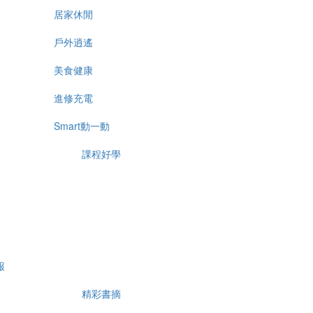
居家休閒
戶外逍遙
美食健康
進修充電
Smart動一動
課程好學
報
精彩書摘