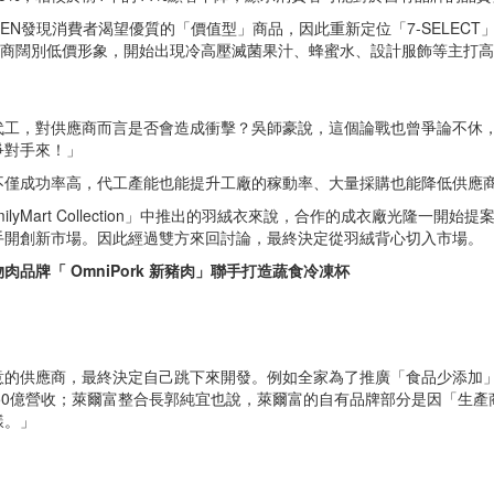
EN發現消費者渴望優質的「價值型」商品，因此重新定位「7-SELECT」，將
al」。各大超商闊別低價形象，開始出現冷高壓滅菌果汁、蜂蜜水、設計服飾等
代工，對供應商而言是否會造成衝擊？吳師豪說，這個論戰也曾爭論不休
爭對手來！」
不僅成功率高，代工產能也能提升工廠的稼動率、大量採購也能降低供應
yMart Collection」中推出的羽絨衣來說，合作的成衣廠光隆一
手開創新市場。因此經過雙方來回討論，最終決定從羽絨背心切入市場。
牌「 OmniPork 新豬肉」聯手打造蔬食冷凍杯
的供應商，最終決定自己跳下來開發。例如全家為了推廣「食品少添加」的理
超過50億營收；萊爾富整合長郭純宜也說，萊爾富的自有品牌部分是因「
樣。」