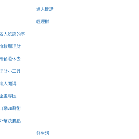
達人開講
輕理財
名人沒說的事
搶救爛理財
輕鬆退休去
理財小工具
達人開講
企畫專區
自動加薪術
外幣決勝點
好生活