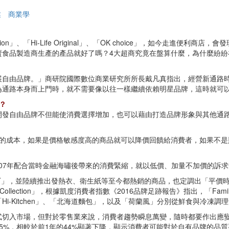
業
商業學
llection」、「Hi-Life Original」、「OK choice」，如今
製造商生產的產品就好了嗎？4大超商究竟在盤算什麼，為什麼紛紛在近年積極
展自由品牌。」商研院國際數位商業研究所所長戴凡真指出，經營新通路
為通路本身而上門時，就不需要像以往一樣繼續依賴明星品牌，這時就可
？
開發自由品牌不但能使消費選擇增加，也可以藉由打造品牌形象與其他通
成的成本，如果是價格敏感度高的商品就可以降價回饋給消費者，如果不是
在2007年配合當時金融海嘯後帶來的消費緊縮，就以低價、加量不加價的訴
SELECT」，並陸續推出發熱衣、衛生紙等至今都熱銷的商品，也定調出「
Collection」，根據凱度消費者指數《2016品牌足跡報告》指出，「Family
i-Kitchen」、「北海道麵包」，以及「荷蘭風」分別從鮮食與冷凍調
入市場，但對於零售業來說，消費者趨勢瞬息萬變，隨時都要作出應變。根據
5%，相較於前1年的44%顯著下降，顯示消費者可能對於自有品牌的品