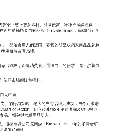
走進便利商店，會發現貨架上愈來愈多飲料、鮮食便當、冷凍冷藏調理食品、
拓展自有品牌（Private Brand，簡稱PB）？
時，一開始會用人們認同、喜愛的明星或獨家商品品牌刺
以考慮發展自有品牌。
路做出區隔，創造消費者只選擇自己的需求，進一步養成
則依照市場價販售獲利。
求切入市場。
平價時尚」的行銷策略。老大的自有品牌大成功，自然迎來老
Mart collection」創立後連續2年消費者觸及數倍數成
理食品、麵包與棉織用品切入。
市調公司尼爾森（Nielsen）2017年的消費者研
質要求優於價格。