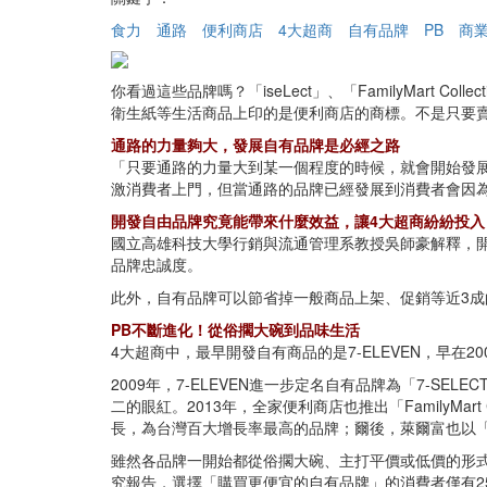
食力
通路
便利商店
4大超商
自有品牌
PB
商
你看過這些品牌嗎？「iseLect」、「FamilyMart Co
衛生紙等生活商品上印的是便利商店的商標。不是只要賣食品
通路的力量夠大，發展自有品牌是必經之路
「只要通路的力量大到某一個程度的時候，就會開始發
激消費者上門，但當通路的品牌已經發展到消費者會因
開發自由品牌究竟能帶來什麼效益，讓4大超商紛紛投入
國立高雄科技大學行銷與流通管理系教授吳師豪解釋，
品牌忠誠度。
此外，自有品牌可以節省掉一般商品上架、促銷等近3
PB不斷進化！從俗擱大碗到品味生活
4大超商中，最早開發自有商品的是7-ELEVEN，早
2009年，7-ELEVEN進一步定名自有品牌為「7-
二的眼紅。2013年，全家便利商店也推出「FamilyMart 
長，為台灣百大增長率最高的品牌；爾後，萊爾富也以「H
雖然各品牌一開始都從俗擱大碗、主打平價或低價的形式切
究報告，選擇「購買更便宜的自有品牌」的消費者僅有2