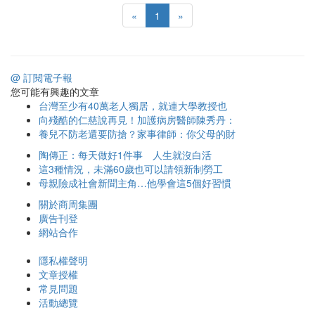
«
1
»
@ 訂閱電子報
您可能有興趣的文章
台灣至少有40萬老人獨居，就連大學教授也
向殘酷的仁慈說再見！加護病房醫師陳秀丹：
養兒不防老還要防搶？家事律師：你父母的財
陶傳正：每天做好1件事 人生就沒白活
這3種情況，未滿60歲也可以請領新制勞工
母親險成社會新聞主角…他學會這5個好習慣
關於商周集團
廣告刊登
網站合作
隱私權聲明
文章授權
常見問題
活動總覽