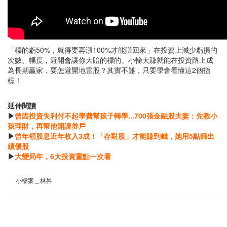
「標的虧50%，就得要再漲100%才能賺回來」在投資上減少虧損的
次數、幅度，避開會讓你大賠的標的。小輸大賺就能在投資路上成
為長期贏家，要怎避開地雷股？其實不難，只要學會看懂這2個指
標！
延伸閱讀
▶
曾因投資失利付不起學費幫孩子轉學...700張金融股夫妻：先教小
孩理財，再幫他開證券戶
▶
曾年領股息近年收入3成！「存對股」才能賺到錢，她用5點篩出
績優股
▶
大變局年，6大投資重點一次看
小檔案＿林昇