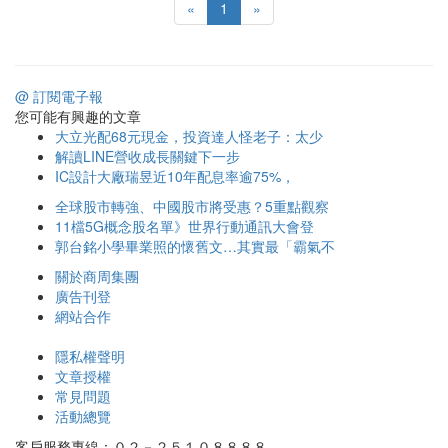
«
1
»
@ 訂閱電子報
您可能有興趣的文章
大立光配68元現金，投資達人怪老子：太少
解讀LINE營收成長關鍵下一步
IC設計大廠瑞昱近10年配息率逾75%，
全球股市轉強、中國股市將受惠？5重點觀察
11檔5G概念股名單》世界行動通訊大會登
郭台銘小學畢業照的懷舊文…其實最「霸氣不
關於商周集團
廣告刊登
網站合作
隱私權聲明
文章授權
常見問題
活動總覽
客戶服務專線：０２－２５１０８８８８