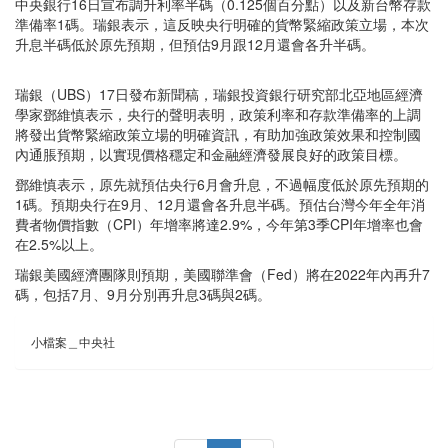
中央銀行16日宣布調升利率半碼（0.125個百分點）以及新台幣存款
準備率1碼。瑞銀表示，這反映央行明確的貨幣緊縮政策立場，本次
升息半碼低於原先預期，但預估9月跟12月還會各升半碼。
瑞銀（UBS）17日發布新聞稿，瑞銀投資銀行研究部北亞地區經濟
學家鄧維慎表示，央行的聲明表明，政策利率和存款準備率的上調
將發出貨幣緊縮政策立場的明確資訊，有助加強政策效果和控制國
內通脹預期，以實現價格穩定和金融經濟發展良好的政策目標。
鄧維慎表示，原先就預估央行6月會升息，不過幅度低於原先預期的
1碼。預期央行在9月、12月還會各升息半碼。預估台灣今年全年消
費者物價指數（CPI）年增率將達2.9%，今年第3季CPI年增率也會
在2.5%以上。
瑞銀美國經濟團隊則預期，美國聯準會（Fed）將在2022年內再升7
碼，包括7月、9月分別再升息3碼與2碼。
小檔案＿中央社