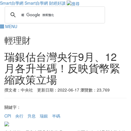
Smart自學網
Smart自學網 財經好讀
MENU
輕理財
瑞銀估台灣央行9月、12
月各升半碼！反映貨幣緊
縮政策立場
撰文者：中央社 更新日期：2022-06-17
瀏覽數：23,769
關鍵字：
CPI
央行
升息
瑞銀
半碼