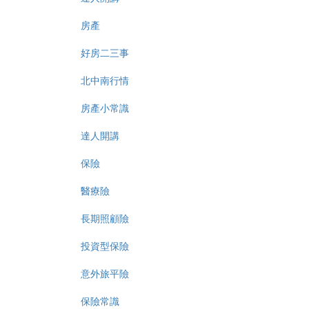
房產
好房二三事
北中南行情
房產小常識
達人開講
保險
醫療險
長期照顧險
投資型保險
意外旅平險
保險常識