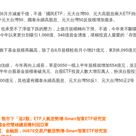
月月減逾千億，不過「國民ETF」元大台灣50、元大高股息兩大ETF持
其中元大台灣50、國泰永續高股息、元大台灣50反規模增加最多。
也承受不了淨值下跌的壓力，上個月規模轉向下滑。不過，今年來不斷吸引資
今年以來更分別吸引1,066億、346億資金湧進，堪稱投資人最愛的「存
信旗下基金規模再飆高，除了在6月規模較前月小增21億元，來到8,095
佳績， 今年再向上成長，單是0050一檔上半年規模就增加554億元，
逢上半年台股基金規模衝破兆元、台股ETF投資人數大增百萬人，扮演台股
,000億元，其他還有國泰永續高股息、元大台灣50反1、元大台灣50正
！熊市下「這2類」ETF人氣逆勢增-Smart智富ETF研究室
2檔金控雙雄續居獲利冠亞軍
融股，00878交易戶數逆勢增-Smart智富ETF研究室