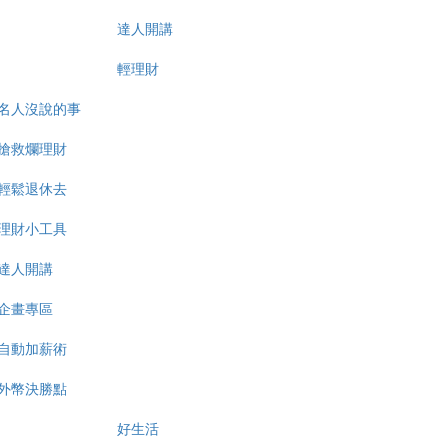
達人開講
輕理財
名人沒說的事
搶救爛理財
輕鬆退休去
理財小工具
達人開講
企畫專區
自動加薪術
外幣決勝點
好生活