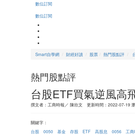
數位訂閱
數位訂閱
Smart自學網
財經好讀
股票
熱門股點評
熱門股點評
台股ETF買氣逆風高
撰文者：工商時報／ 陳欣文 更新時間：2022-07-19
瀏
關鍵字：
台股
0050
基金
存股
ETF
高股息
0056
工商