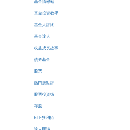
基金情報站
基金投資教學
基金大評比
基金達人
收益成長故事
債券基金
股票
熱門股點評
股票投資術
存股
ETF獲利術
達人開講