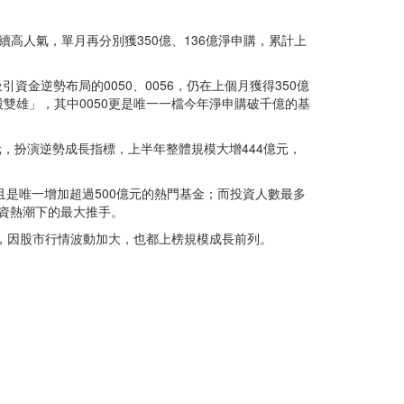
續高人氣，單月再分別獲350億、136億淨申購，累計上
金逆勢布局的0050、0056，仍在上個月獲得350億
股雙雄」，其中0050更是唯一一檔今年淨申購破千億的基
億元，扮演逆勢成長指標，上半年整體規模大增444億元，
並且是唯一增加超過500億元的熱門基金；而投資人數最多
投資熱潮下的最大推手。
2等，因股市行情波動加大，也都上榜規模成長前列。