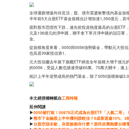
全球通膨增速尚待見頂，股、債市震盪衝擊境內基金規模6
半年前5大台股ETF基金規模合計增加達1,350億元，
面對股市恐慌性下跌，連先前投資熱度最高的台股ETF，
元及136億元的淨申購，聯手拿下單月淨申購的冠亞軍，
金。
從規模角度來看，0050與0056強勢吸金，帶動元大投
也高居39家投信第1。
元大投信繼去年旗下旗艦ETF締造全年規模大增千億元的
的0056，受益人數也接連突破60萬、70萬大關卡，
統計上半年逆勢成長的熱門基金，除了0050規模衝破2
本文經授權轉載自
工商時報
延伸閱讀
▶
0050被打敗！00878正式成為台股ETF「人氣二哥」
▶
熊市下金融股上半年獲利誰較佳？8成衰退逾10%、
▶
台股空頭未歇，存股族都存什麽？股民依舊熱愛台積電、金