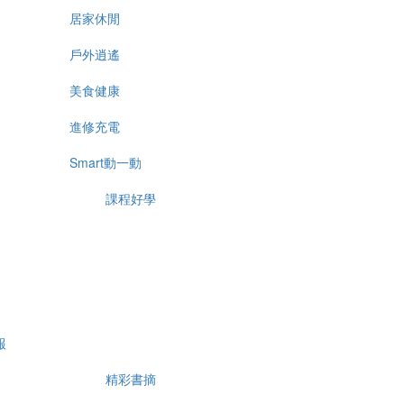
居家休閒
戶外逍遙
美食健康
進修充電
Smart動一動
課程好學
報
精彩書摘