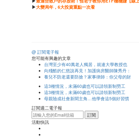
▶
最適合散戶的存股術！怪老子教你用ETF穩穩賺【線
▶
大變局年，6大投資重點一次看
@ 訂閱電子報
您可能有興趣的文章
台灣至少有40萬老人獨居，就連大學教授也
向殘酷的仁慈說再見！加護病房醫師陳秀丹：
養兒不防老還要防搶？家事律師：你父母的財
這3種情況，未滿60歲也可以請領新制勞工
這3種情況，未滿60歲也可以請領新制勞工
母親險成社會新聞主角…他學會這5個好習慣
訂閱週二電子報
訂閱
活動快訊