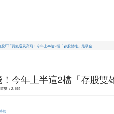
台股ETF買氣逆風高飛！今年上半這2檔「存股雙雄」最吸金
飛！今年上半這2檔「存股雙
覽數：2,195
時報