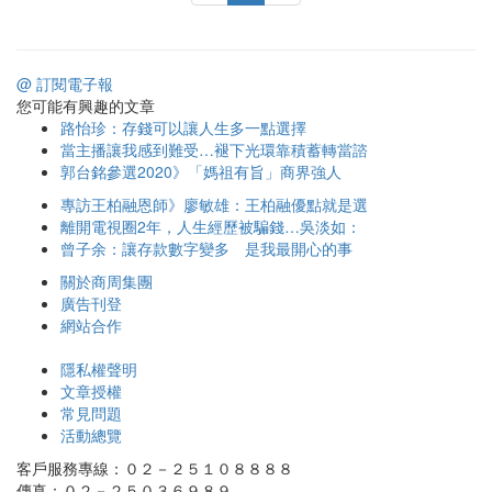
@ 訂閱電子報
您可能有興趣的文章
路怡珍：存錢可以讓人生多一點選擇
當主播讓我感到難受…褪下光環靠積蓄轉當諮
郭台銘參選2020》「媽祖有旨」商界強人
專訪王柏融恩師》廖敏雄：王柏融優點就是選
離開電視圈2年，人生經歷被騙錢…吳淡如：
曾子余：讓存款數字變多 是我最開心的事
關於商周集團
廣告刊登
網站合作
隱私權聲明
文章授權
常見問題
活動總覽
客戶服務專線：０２－２５１０８８８８
傳真：０２－２５０３６９８９