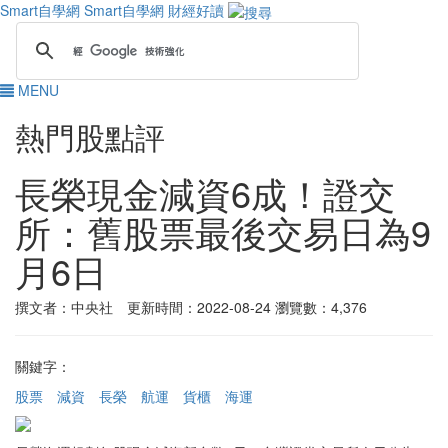
Smart自學網
Smart自學網 財經好讀
MENU
熱門股點評
長榮現金減資6成！證交
所：舊股票最後交易日為9
月6日
撰文者：中央社 更新時間：2022-08-24
瀏覽數：4,376
關鍵字：
股票
減資
長榮
航運
貨櫃
海運