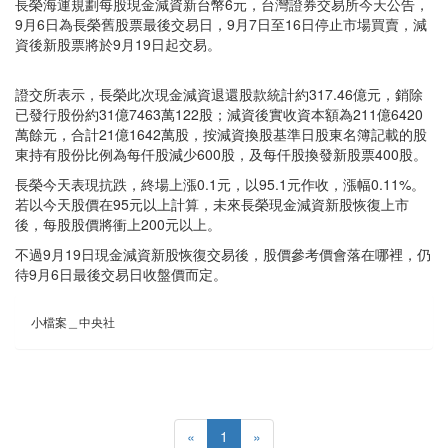
長榮海運規劃每股現金減資新台幣6元，台灣證券交易所今天公告，
9月6日為長榮舊股票最後交易日，9月7日至16日停止市場買賣，減
資後新股票將於9月19日起交易。
證交所表示，長榮此次現金減資退還股款統計約317.46億元，銷除
已發行股份約31億7463萬122股；減資後實收資本額為211億6420
萬餘元，合計21億1642萬股，按減資換股基準日股東名簿記載的股
東持有股份比例為每仟股減少600股，及每仟股換發新股票400股。
長榮今天表現抗跌，終場上漲0.1元，以95.1元作收，漲幅0.11%。
若以今天股價在95元以上計算，未來長榮現金減資新股恢復上市
後，每股股價將衝上200元以上。
不過9月19日現金減資新股恢復交易後，股價參考價會落在哪裡，仍
待9月6日最後交易日收盤價而定。
小檔案＿中央社
«
1
»