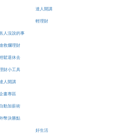
達人開講
輕理財
名人沒說的事
搶救爛理財
輕鬆退休去
理財小工具
達人開講
企畫專區
自動加薪術
外幣決勝點
好生活