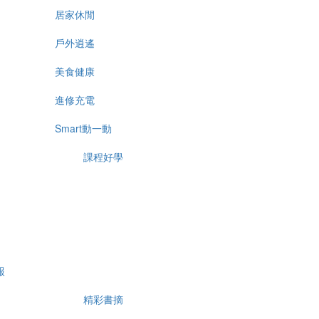
居家休閒
戶外逍遙
美食健康
進修充電
Smart動一動
課程好學
報
精彩書摘