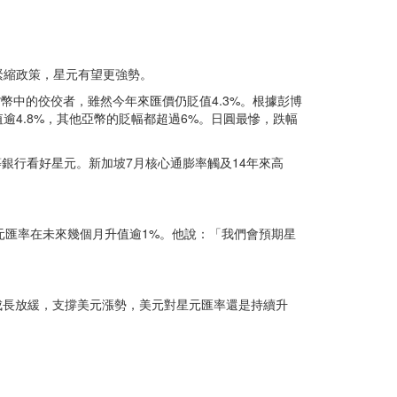
緊縮政策，星元有望更強勢。
幣中的佼佼者，雖然今年來匯價仍貶值4.3%。根據彭博
逾4.8%，其他亞幣的貶幅都超過6%。日圓最慘，跌幅
等銀行看好星元。新加坡7月核心通膨率觸及14年來高
元匯率在未來幾個月升值逾1%。他說：「我們會預期星
成長放緩，支撐美元漲勢，美元對星元匯率還是持續升