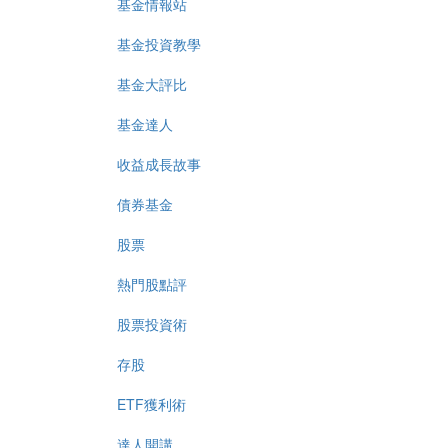
基金情報站
基金投資教學
基金大評比
基金達人
收益成長故事
債券基金
股票
熱門股點評
股票投資術
存股
ETF獲利術
達人開講