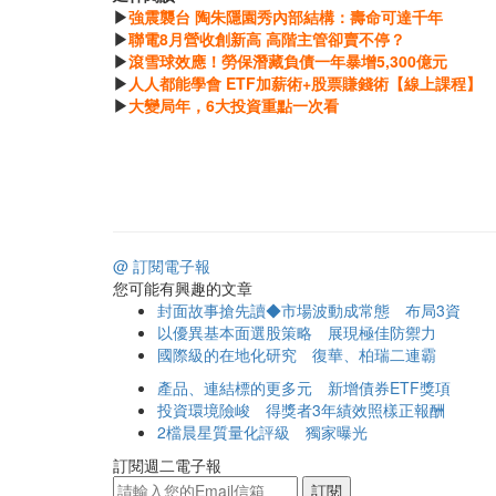
▶
強震襲台 陶朱隱園秀內部結構：壽命可達千年
▶
聯電8月營收創新高 高階主管卻賣不停？
▶
滾雪球效應！勞保潛藏負債一年暴增5,300億元
▶
人人都能學會 ETF加薪術+股票賺錢術【線上課程】
▶
大變局年，6大投資重點一次看
@ 訂閱電子報
您可能有興趣的文章
封面故事搶先讀◆市場波動成常態 布局3資
以優異基本面選股策略 展現極佳防禦力
國際級的在地化研究 復華、柏瑞二連霸
產品、連結標的更多元 新增債券ETF獎項
投資環境險峻 得獎者3年績效照樣正報酬
2檔晨星質量化評級 獨家曝光
訂閱週二電子報
訂閱