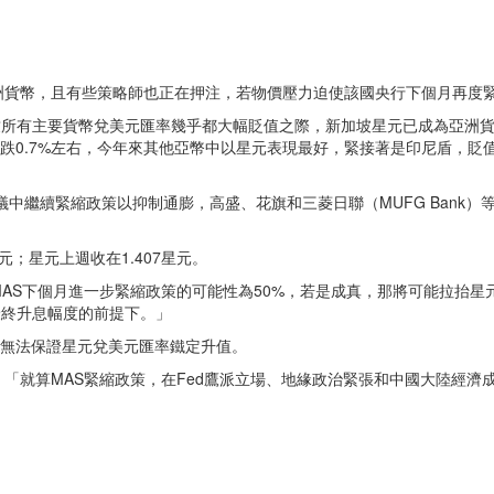
洲貨幣，且有些策略師也正在押注，若物價壓力迫使該國央行下個月再度
致所有主要貨幣兌美元匯率幾乎都大幅貶值之際，新加坡星元已成為亞洲貨
跌0.7%左右，今年來其他亞幣中以星元表現最好，緊接著是印尼盾，貶值
議中繼續緊縮政策以抑制通膨，高盛、花旗和三菱日聯（MUFG Bank）
元；星元上週收在1.407星元。
AS下個月進一步緊縮政策的可能性為50%，若是成真，那將可能拉抬星
最終升息幅度的前提下。」
也無法保證星元兌美元匯率鐵定升值。
「就算MAS緊縮政策，在Fed鷹派立場、地緣政治緊張和中國大陸經濟