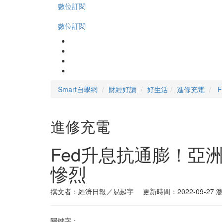
數位訂閱
數位訂閱
Smart自學網
財經好讀
好生活
進修充電
進修充電
Fed升息抗通膨！亞
慘烈
撰文者：經濟日報／易起宇 更新時間：2022-09-27
瀏
關鍵字：