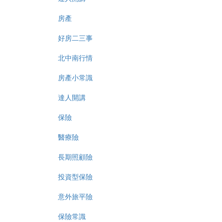
房產
好房二三事
北中南行情
房產小常識
達人開講
保險
醫療險
長期照顧險
投資型保險
意外旅平險
保險常識