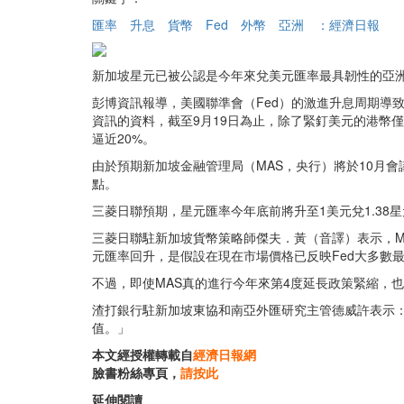
匯率
升息
貨幣
Fed
外幣
亞洲
：經濟日報
新加坡星元已被公認是今年來兌美元匯率最具韌性的亞
彭博資訊報導，美國聯準會（Fed）的激進升息周期導
資訊的資料，截至9月19日為止，除了緊釘美元的港幣僅
逼近20%。
由於預期新加坡金融管理局（MAS，央行）將於10月會
點。
三菱日聯預期，星元匯率今年底前將升至1美元兌1.38星
三菱日聯駐新加坡貨幣策略師傑夫．黃（音譯）表示，M
元匯率回升，是假設在現在市場價格已反映Fed大多數
不過，即使MAS真的進行今年來第4度延長政策緊縮，
渣打銀行駐新加坡東協和南亞外匯研究主管德威許表示：
值。」
本文經授權轉載自
經濟日報網
臉書粉絲專頁，
請按此
延伸閱讀