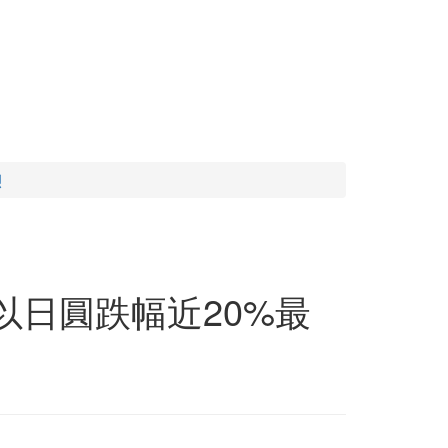
烈
以日圓跌幅近20%最