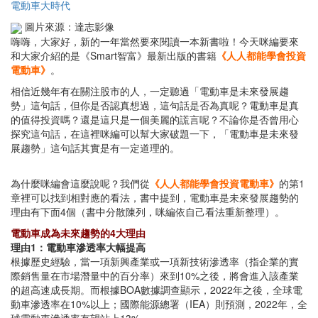
電動車大時代
圖片來源：達志影像
嗨嗨，大家好，新的一年當然要來閱讀一本新書啦！今天咪編要來
和大家介紹的是《Smart智富》最新出版的書籍
《人人都能學會投資
電動車》
。
相信近幾年有在關注股市的人，一定聽過「電動車是未來發展趨
勢」這句話，但你是否認真想過，這句話是否為真呢？電動車是真
的值得投資嗎？還是這只是一個美麗的謊言呢？不論你是否曾用心
探究這句話，在這裡咪編可以幫大家破題一下，「電動車是未來發
展趨勢」這句話其實是有一定道理的。
為什麼咪編會這麼說呢？我們從
《人人都能學會投資電動車》
的第1
章裡可以找到相對應的看法，書中提到，電動車是未來發展趨勢的
理由有下面4個（書中分散陳列，咪編依自己看法重新整理）。
電動車成為未來趨勢的4大理由
理由1：電動車滲透率大幅提高
根據歷史經驗，當一項新興產業或一項新技術滲透率（指企業的實
際銷售量在市場潛量中的百分率）來到10%之後，將會進入該產業
的超高速成長期。而根據BOA數據調查顯示，2022年之後，全球電
動車滲透率在10%以上；國際能源總署（IEA）則預測，2022年，全
球電動車滲透率有望站上13%。