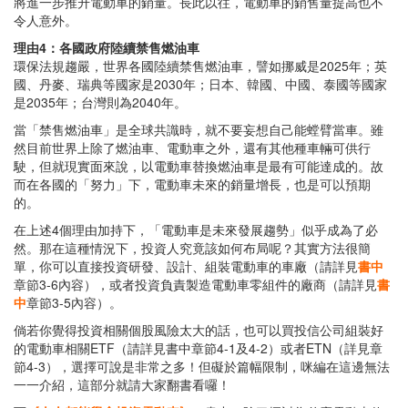
將進一步推升電動車的銷量。長此以往，電動車的銷售量提高也不
令人意外。
理由4：各國政府陸續禁售燃油車
環保法規趨嚴，世界各國陸續禁售燃油車，譬如挪威是2025年；英
國、丹麥、瑞典等國家是2030年；日本、韓國、中國、泰國等國家
是2035年；台灣則為2040年。
當「禁售燃油車」是全球共識時，就不要妄想自己能螳臂當車。雖
然目前世界上除了燃油車、電動車之外，還有其他種車輛可供行
駛，但就現實面來說，以電動車替換燃油車是最有可能達成的。故
而在各國的「努力」下，電動車未來的銷量增長，也是可以預期
的。
在上述4個理由加持下，「電動車是未來發展趨勢」似乎成為了必
然。那在這種情況下，投資人究竟該如何布局呢？其實方法很簡
單，你可以直接投資研發、設計、組裝電動車的車廠（請詳見
書中
章節3-6內容），或者投資負責製造電動車零組件的廠商（請詳見
書
中
章節3-5內容）。
倘若你覺得投資相關個股風險太大的話，也可以買投信公司組裝好
的電動車相關ETF（請詳見書中章節4-1及4-2）或者ETN（詳見章
節4-3），選擇可說是非常之多！但礙於篇幅限制，咪編在這邊無法
一一介紹，這部分就請大家翻書看囉！