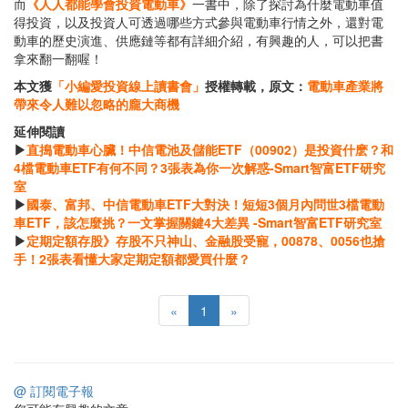
而
《人人都能學會投資電動車》
一書中，除了探討為什麼電動車值
得投資，以及投資人可透過哪些方式參與電動車行情之外，還對電
動車的歷史演進、供應鏈等都有詳細介紹，有興趣的人，可以把書
拿來翻一翻喔！
本文獲
「小編愛投資線上讀書會」
授權轉載，原文：
電動車產業將
帶來令人難以忽略的龐大商機
延伸閱讀
▶
直搗電動車心臟！中信電池及儲能ETF（00902）是投資什麽？和
4檔電動車ETF有何不同？3張表為你一次解惑-Smart智富ETF研究
室
▶
國泰、富邦、中信電動車ETF大對決！短短3個月內問世3檔電動
車ETF，該怎麼挑？一文掌握關鍵4大差異 -Smart智富ETF研究室
▶
定期定額存股》存股不只神山、金融股受寵，00878、0056也搶
手！2張表看懂大家定期定額都愛買什麼？
«
1
»
@ 訂閱電子報