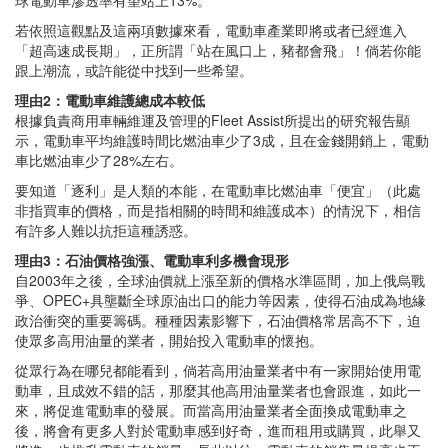
若依照這觀點及這兩項數據來看，電動車產業即將或者已經進入
「超高速成長期」，正所謂「站在風口上，豬都會飛」！倘若你能
跟上潮流，或許能從中找到一些希望。
理由2：電動車維護總成本較低
根據負責商用車輛維運及管理的Fleet Assist所提出的研究報告顯
示，電動車平均維護時間比燃油車少了3成，且在金錢開銷上，電動
車比燃油車少了28%左右。
要知道「逐利」是人類的本能，在電動車比燃油車「便宜」（此處
非指買車的價格，而是指相關的時間和維護成本）的情況下，相信
有許多人難以抗拒這種誘惑。
理由3：石油價格強漲、電動車利多機會現形
自2003年之後，全球油價就上漲至新的價格水準區間，加上俄烏戰
爭、OPEC+具壟斷全球原油出口的能力等因素，使得石油成為地緣
政治衝突的重要籌碼。種種因素影響下，石油價格常居高不下，迫
使眾多高用油量的業者，開始投入電動車的懷抱。
從眾行為在哪兒都能看到，倘若高用油量業者中有一家開始使用電
動車，且成效不錯的話，那麼其他高用油量業者也會跟進，如此一
來，將促進電動車的發展。而當高用油量業者全面換成電動車之
後，將會有更多人對於電動車感到好奇，進而租用或購買，此舉又