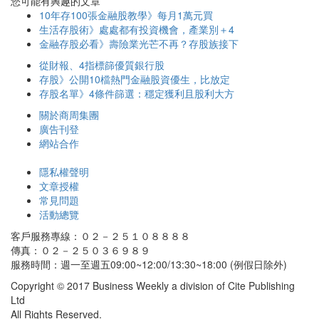
您可能有興趣的文章
10年存100張金融股教學》每月1萬元買
生活存股術》處處都有投資機會，產業別＋4
金融存股必看》壽險業光芒不再？存股族接下
從財報、4指標篩優質銀行股
存股》公開10檔熱門金融股資優生，比放定
存股名單》4條件篩選：穩定獲利且股利大方
關於商周集團
廣告刊登
網站合作
隱私權聲明
文章授權
常見問題
活動總覽
客戶服務專線：０２－２５１０８８８８
傳真：０２－２５０３６９８９
服務時間：週一至週五09:00~12:00/13:30~18:00 (例假日除外)
Copyright © 2017 Business Weekly a division of Cite Publishing
Ltd
All Rights Reserved.