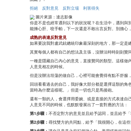
拒絕
反對意見
反對立場
利害得失
圖片來源：達志影像
你是不是也經常遇到以下的狀況呢？在生活中，遇到與
能捶心肝、咬手帕，下一次還是不敢出言反對。別擔心
成熟的表達反對意見
如果要說我對盧武鉉總統印象最深刻的地方，那一定是
其實每個人都有自己的想法及主張，沒辦法時時刻刻贊
一種是隱藏自己內心的意見，直接贊同的類型。這樣做
人意見相左的時候。
但是沒辦法坦蕩的做自己，心裡可能會覺得有點不舒服
回頭看看過去的自己，我好像大部分都是選擇這類的角
當時為什麼這樣呢。」但是一切也只是馬後砲。
還有一類的人，會選擇用委婉、或是直接的方式表達自
人意見不同的時候，也默默發展出了一套對應的方法：
第1步驟：
不否定對方的意見並且給予認同，並且給予「
第2步驟：
尋找雙方的共同點，給予「我很開心，在這些
第3步驟：
講自己意見之前打個強心針，善用緩衝的詞句