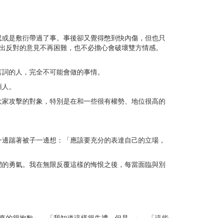
忍或是敷衍帶過了事。事後卻又覺得憋到快內傷，但也只
出反對的意見不再困難，也不必擔心會破壞雙方情感。
言詞的人，完全不可能會做的事情。
類人。
大家攻擊的對象，特別是在和一些很有權勢、地位很高的
一邊踹著被子一邊想：「應該要充分的表達自己的立場，
們的勇氣。我在無限反覆這樣的悔恨之後，每當面臨與別
的很抱歉」、「我知道這樣很失禮，但是...」、「這些