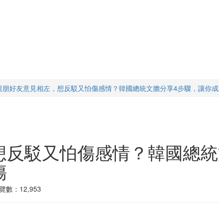
親朋好友意見相左，想反駁又怕傷感情？韓國總統文膽分享4步驟，讓你
想反駁又怕傷感情？韓國總統
傷
覽數：12,953