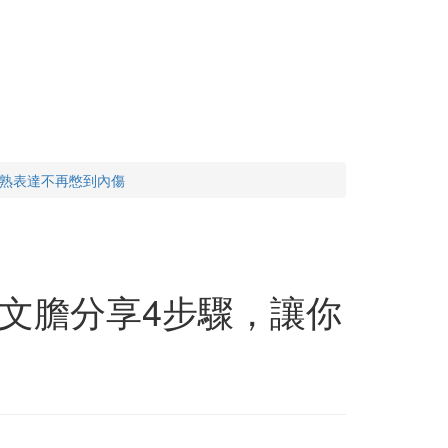
成熟表達不再憋到內傷
文膽分享4步驟，讓你