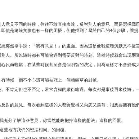
別人意見不同的時候，往往不敢直接表達，反對別人的意見，而是選擇隱
，即使是總統文膽也有一樣的困擾，但他找到了屬於自己的4個步驟，讓提
總統突然舉手說：「我有意見！」的畫面。因為這是像我這種沉默又不擅
同別人。所以隨時都有可能會遇到需要反對的時刻。這種時候就會出現兩
內心反而輕鬆，在某些時候甚至會是個明智的決定，因為這樣才不會變成
，有時候一個不小心還可能被冠上一個牆頭草的封號。
色。不肯定但也不否定，常常含糊的敷衍略過。每次都是事後再來後悔，
己反對的意見。每次看到這樣的人都會覺得又內疚又羨慕，很想要擁有他
我充分了解這些意見，你當然能夠抱持這樣的想法」這樣的回覆。
這些地方我們的想法相同」的回覆。
，降低對方不愉快的感覺之後再說重點。例如，在開口前先說：「這樣說真