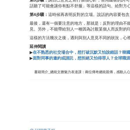
話聽了可能會讓你有點不舒服」等這樣的語句。給對方
第4步驟：
這時候再表明反對的立場。說話的內容要包含
最後，還有一個要注意的地方，那就是：反對的理由不
見。另外，不能帶給別人一種因為討厭某個人而反對的
這樣的方法幾次之後，遇到與別人意見不同的狀況，心
延伸閱讀
▶
在不熟悉的社交場合中，想打破沉默又怕說錯話？韓國
▶
面對同事的邀約或請託，想拒絕又怕得罪人？全球職
書籍簡介_總統文膽魅力表達課：兩位傳奇總統親傳，感動人