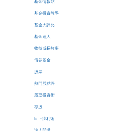
基金情報站
基金投資教學
基金大評比
基金達人
收益成長故事
債券基金
股票
熱門股點評
股票投資術
存股
ETF獲利術
達人開講