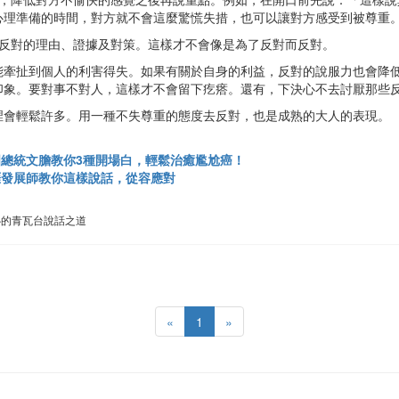
心理準備的時間，對方就不會這麼驚慌失措，也可以讓對方感受到被尊重
反對的理由、證據及對策。這樣才不會像是為了反對而反對。
能牽扯到個人的利害得失。如果有關於自身的利益，反對的說服力也會降
印象。要對事不對人，這樣才不會留下疙瘩。還有，下決心不去討厭那些
裡會輕鬆許多。用一種不失尊重的態度去反對，也是成熟的大人的表現。
總統文膽教你3種開場白，輕鬆治癒尷尬癌！
涯發展師教你這樣說話，從容應對
心的青瓦台說話之道
«
1
»