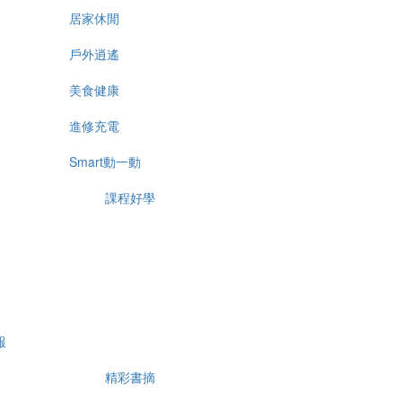
居家休閒
戶外逍遙
美食健康
進修充電
Smart動一動
課程好學
報
精彩書摘