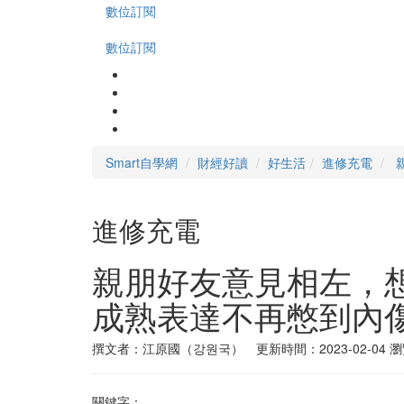
數位訂閱
數位訂閱
Smart自學網
財經好讀
好生活
進修充電
進修充電
親朋好友意見相左，
成熟表達不再憋到內
撰文者：江原國（강원국） 更新時間：2023-02-04
瀏
關鍵字：