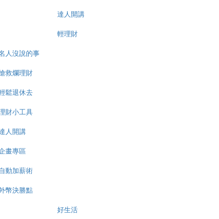
達人開講
輕理財
名人沒說的事
搶救爛理財
輕鬆退休去
理財小工具
達人開講
企畫專區
自動加薪術
外幣決勝點
好生活