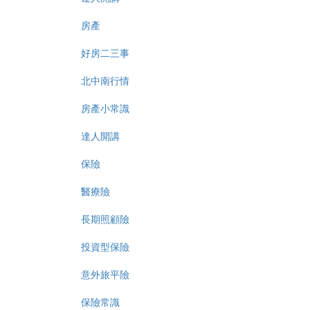
房產
好房二三事
北中南行情
房產小常識
達人開講
保險
醫療險
長期照顧險
投資型保險
意外旅平險
保險常識