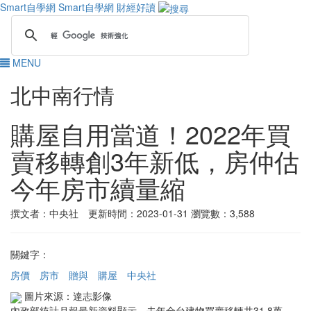
Smart自學網
Smart自學網 財經好讀
MENU
北中南行情
購屋自用當道！2022年買
賣移轉創3年新低，房仲估
今年房市續量縮
撰文者：中央社 更新時間：2023-01-31
瀏覽數：3,588
關鍵字：
房價
房市
贈與
購屋
中央社
圖片來源：達志影像
內政部統計月報最新資料顯示，去年全台建物買賣移轉共31.8萬