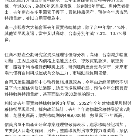
棟，年減8.6%，為近6年來首度衰退，並創近3年新低。房仲業者指
出，去年房市在多重因素干擾下，買氣轉趨保守，預估今年房市恐
持續量縮，並以自用買盤為主。
進一步觀察六大都會區去年買賣移轉棟數，除了台中年增1.4%外，
其他皆呈現衰退，當中又以高雄、台南分別年減17.3%、13.7%最
多。
住商不動產企劃研究室資深經理徐佳馨分析，高雄、台南減少幅度
明顯，主因是短期內價格上漲速度太快，導致買氣急凍。展望房
市，隨著平均地權條例即將上路，研判建商應會更為保守，未來市
場恐僅有自用與成屋成為交易主力，市場動能長期堪憂。
台灣房屋集團趨勢中心執行長張旭嵐認為，今年由於經濟情勢不明
及平均地權條例修法過關，助長市場觀望心態，預估今年全國買賣
移轉數將持續量縮，甚至面臨力保30萬棟的壓力。
相較於去年買賣移轉棟數創近3年新低，2022年全年建物繼承與贈與
移轉卻呈現量增。據內政部統計，去年全年建物繼承移轉登記逾7萬
棟，創歷史新高；贈與移轉則約4萬9,000棟，數量寫下7年新高。
信義房屋不動產企研室專案經理曾敬德表示，繼承移轉登記增加，
主要與人口老化有關；另外，整體環境對房市支撐力道減退，預估