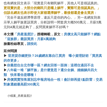
也有網友回文表示「現實是只有鄉民躺平，其他人可是很認真的。
更現實的是，大部分的鄉民只是嘴上躺平，實際可是很認真的。」
但該名網友也表示即使大家都選擇躺平，最後都還是會去買房
：
「完全不違反經濟學原理，違反只是你的內心。」另一名網友則表
示單人躺平族更該買房，分析說明一間套房大概500萬元，月薪3萬
元到4萬元就足夠了，反問買來躺平不好嗎？
本文獲
「房產溫度計」
授權轉載，原文：
房價太高只能躺平？網點
「這族群」最該買房：月薪4萬就夠
臉書粉絲專頁，
請按此
延伸閱讀
▶
背房貸存錢更快？26歲網友靠自己買房 曝小資理財術「買房真
的存更多」
▶
你最想住台北市哪一區？網友回答一面倒：這裡住過回不去
▶
八年級一堆「躺平族」是什麼意思？還分全躺、婚姻躺共四大
類 快來看你是哪種！
▶
房價買賣預售屋別忘申報房地合一稅！會計師再提1點防雷：交易
對象選錯最高罰300萬元
小檔案_房產溫度計