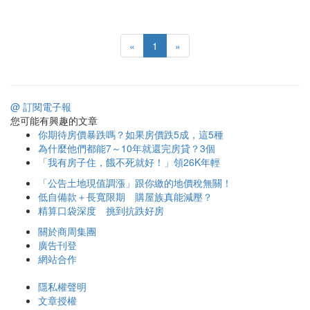
«
1
»
@ 訂閱電子報
您可能有興趣的文章
你期待房價暴跌嗎？如果房價跌5成，這5種
為什麼他們都能7～10年就還完房貸？3個
「我有房子住，餓不死就好！」領26K年輕
「公告土地現值調漲」跟你繳的地價稅無關！
低自備款＋長寬限期 購屋族真能減壓？
精算口袋深度 挑到抗跌好房
關於商周集團
廣告刊登
網站合作
隱私權聲明
文章授權