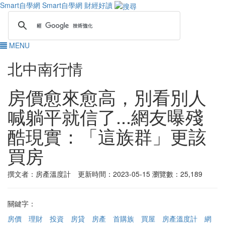
Smart自學網
Smart自學網 財經好讀
MENU
北中南行情
房價愈來愈高，別看別人
喊躺平就信了...網友曝殘
酷現實：「這族群」更該
買房
撰文者：房產溫度計 更新時間：2023-05-15
瀏覽數：25,189
關鍵字：
房價
理財
投資
房貸
房產
首購族
買屋
房產溫度計
網