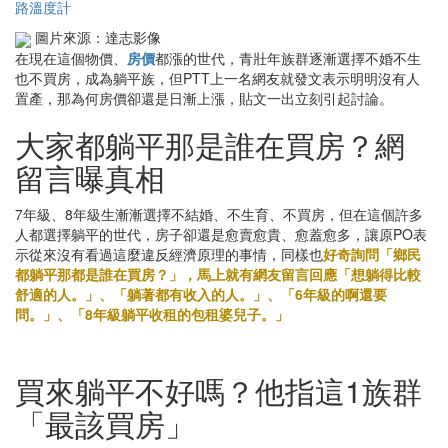
路溫度計
圖片來源：達志影像
在現在這個物價、
房價
都漲的世代，青壯年族群逐漸選擇不婚不生
也不買房，成為躺平族，但PTT上一名網友就發文表示明明沒有人
置產，那為何房價卻還是日漸上漲，貼文一出立刻引起討論。
大家都躺平那是誰在買房？網
留言曝真相
7年級、8年級生漸漸選擇不結婚、不生育、不買房，但在這個許多
人都選擇躺平的世代，房子卻還是愈賣愈貴、愈蓋愈多，讓原PO表
示從來沒有看過這麼違反經濟原理的事情，同樣也
好奇詢問「鄉民
都躺平那都是誰在買房？」，馬上就有網友留言回應「想躺得比較
舒適的人。」、「躺著都有收入的人。」、「6年級的啊還要
問。」、「8年級躺平收租的包租婆兒子。」
買來躺平不好嗎？他指這1族群
「最該買房」