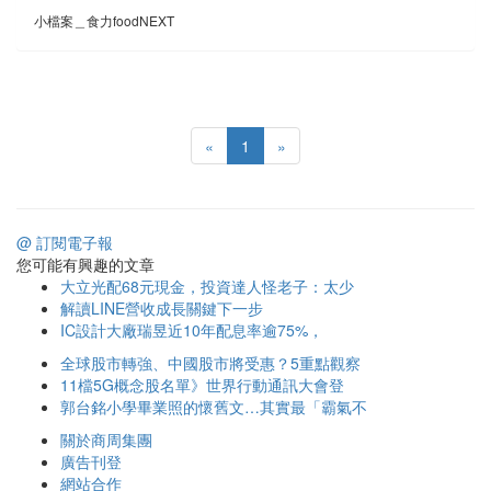
小檔案＿食力foodNEXT
«
1
»
@ 訂閱電子報
您可能有興趣的文章
大立光配68元現金，投資達人怪老子：太少
解讀LINE營收成長關鍵下一步
IC設計大廠瑞昱近10年配息率逾75%，
全球股市轉強、中國股市將受惠？5重點觀察
11檔5G概念股名單》世界行動通訊大會登
郭台銘小學畢業照的懷舊文…其實最「霸氣不
關於商周集團
廣告刊登
網站合作