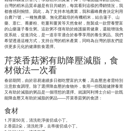
台灣的稻米品質卓越是有目共睹的，每當看到這樣的滯銷情況，我
都會感到惋惜。因此，為了支持本地農業，我和霧峰農會決定利用
台農71號，一種無農藥、無化肥栽培的有機稻米，結合蓮子、山
藥、薏仁、蕎麥粉、乾薑和薑黃等天然食材，熬製成一款營養豐富
的山藥蓮子養生粥。這款粥不僅有助於維護腸胃健康，還能增強免
疫系統，促進消化，是一道非常適合於春季享用的養生粥品。我們
希望透過這種方式，支持台灣的稻米產業，同時為台灣的朋友們提
供更多元化的健康飲食選擇。
芹菜香菇粥有助降壓減脂，食
材做法一次看
春節期間，由於容易連續多日都吃豐富的大餐，高血壓患者需特別
注意飲食調理。除了選擇降血壓的食物外，食用一些既能健脾養胃
又有助於減脂的粥品是一個理想的選擇。就讓阿利博士介紹一款既
能降血壓又有助於減脂的粥品——芹菜香菇粥的食譜：
食材
1.芹菜50克，清洗乾淨後切成小丁。
2.香菇2朵，清洗乾淨，去蒂後切成小丁。