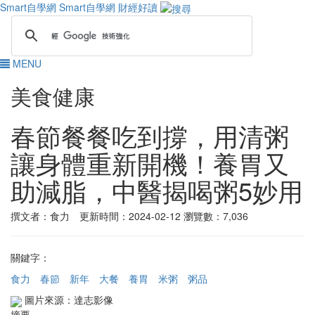
Smart自學網
Smart自學網 財經好讀
MENU
美食健康
春節餐餐吃到撐，用清粥
讓身體重新開機！養胃又
助減脂，中醫揭喝粥5妙用
撰文者：食力 更新時間：2024-02-12
瀏覽數：7,036
關鍵字：
食力
春節
新年
大餐
養胃
米粥
粥品
圖片來源：達志影像
摘要