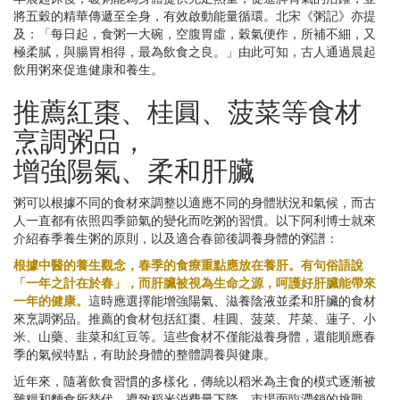
將五穀的精華傳遞至全身，有效啟動能量循環。北宋《粥記》亦提
及：「每日起，食粥一大碗，空腹胃虛，穀氣便作，所補不細，又
極柔膩，與腸胃相得，最為飲食之良。」由此可知，古人通過晨起
飲用粥來促進健康和養生。
推薦紅棗、桂圓、菠菜等食材
烹調粥品，
增強陽氣、柔和肝臟
粥可以根據不同的食材來調整以適應不同的身體狀況和氣候，而古
人一直都有依照四季節氣的變化而吃粥的習慣。以下阿利博士就來
介紹春季養生粥的原則，以及適合春節後調養身體的粥譜：
根據中醫的養生觀念，春季的食療重點應放在養肝。有句俗語說
「一年之計在於春」，而肝臟被視為生命之源，呵護好肝臟能帶來
一年的健康。
這時應選擇能增強陽氣、滋養陰液並柔和肝臟的食材
來烹調粥品。推薦的食材包括紅棗、桂圓、菠菜、芹菜、蓮子、小
米、山藥、韭菜和紅豆等。這些食材不僅能滋養身體，還能順應春
季的氣候特點，有助於身體的整體調養與健康。
近年來，隨著飲食習慣的多樣化，傳統以稻米為主食的模式逐漸被
雜糧和麵食所替代，導致稻米消費量下降，市場面臨滯銷的挑戰。