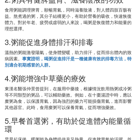
食用粥能調理脾胃，順暢胃氣，同時滋養陰液，對人體四肢百骸有
益。熬煮過的粥，其分子結構更小，有助於營養的吸收，快速恢復
體力。對於年老、疲勞或虛弱的人來說，喝粥是恢復體力和能量的
理想選擇。
3.粥能促進身體排汗和排毒
溫熱的粥能激發陽氣，使身體變暖，助力排汗，從而排出體內的致
病因素。
事實證明，喝粥促進排汗是一種健康有效的排毒方法，特
別適合初期感冒的人群。
4.粥能增強中草藥的療效
東漢名醫張仲景曾提到，在服用中藥後，根據情況飲用熱粥或冷粥
等不同類型的粥品，可以輔助藥效。例如，在十棗湯證中時，應以
糜粥為食，以保護胃氣，因為強烈的藥力可能損傷胃氣，進而影響
其他器官。此時，食用糜粥可以保養胃氣，從而增強藥效。
5.早餐首選粥，有助於促進體內能量循
環
早晨起床後，暖粥能為身體提供充足熱量，促進脾胃氣的活躍，並