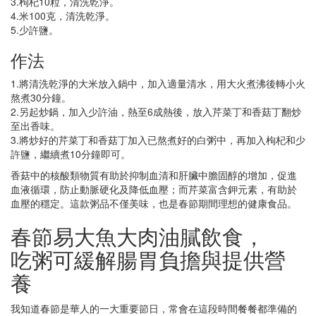
3.枸杞10粒，清洗乾淨。
4.米100克，清洗乾淨。
5.少許鹽。
作法
1.將清洗乾淨的大米放入鍋中，加入適量清水，用大火煮沸後轉小火
熬煮30分鐘。
2.另起炒鍋，加入少許油，熱至6成熱後，放入芹菜丁和香菇丁翻炒
至出香味。
3.將炒好的芹菜丁和香菇丁加入已熬煮好的白粥中，再加入枸杞和少
許鹽，繼續煮10分鐘即可。
香菇中的核酸類物質有助於抑制血清和肝臟中膽固醇的增加，促進
血液循環，防止動脈硬化及降低血壓；而芹菜富含鉀元素，有助於
血壓的穩定。這款粥品不僅美味，也是春節期間理想的健康食品。
春節易大魚大肉油膩飲食，
吃粥可緩解腸胃負擔與提供營
養
我知道春節是華人的一大重要節日，常會在這段時間餐餐都準備的