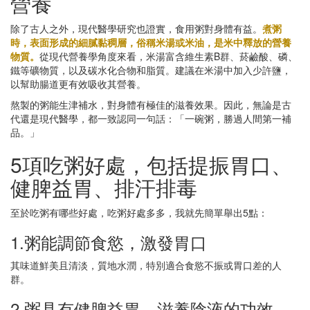
營養
除了古人之外，現代醫學研究也證實，食用粥對身體有益。
煮粥
時，表面形成的細膩黏稠層，俗稱米湯或米油，是米中釋放的營養
物質。
從現代營養學角度來看，米湯富含維生素B群、菸鹼酸、磷、
鐵等礦物質，以及碳水化合物和脂質。建議在米湯中加入少許鹽，
以幫助腸道更有效吸收其營養。
熬製的粥能生津補水，對身體有極佳的滋養效果。因此，無論是古
代還是現代醫學，都一致認同一句話：「一碗粥，勝過人間第一補
品。」
5項吃粥好處，包括提振胃口、
健脾益胃、排汗排毒
至於吃粥有哪些好處，吃粥好處多多，我就先簡單舉出5點：
1.粥能調節食慾，激發胃口
其味道鮮美且清淡，質地水潤，特別適合食慾不振或胃口差的人
群。
2.粥具有健脾益胃、滋養陰液的功效