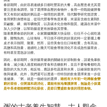
春節期間，由於容易連續多日都吃豐富的大餐，高血壓患者尤其需
要注意飲食調理。除了選擇降血壓的食物外，食用一些既能健脾養
胃又有助於減脂的粥品是一個理想的選擇。現代醫學研究曾證實，
食用粥對身體有益，從現代營養學角度來看，米湯富含維生素B群、
菸鹼酸、磷、鐵等礦物質，以及碳水化合物和脂質。建議在米湯中
加入少許鹽，以幫助腸道更有效吸收其營養。
隨著農曆春節的到來，全家圍爐團聚大快朵頤，往往不小心就吃過
量，雞鴨魚肉、山珍海味，平日捨不得吃的好菜此時一定要擺上餐
桌才表示熱鬧、隆重。然而，這些美食往往口味較重，含有高油、
高鹽和高熱量，連續吃上幾天可能會導致消化不良或急性腸胃炎，
有時甚至需急診治療。
因此，春節期間，保持腸胃健康的關鍵在於節制飲食，請避免暴飲
暴食，減少攝入過度精緻的零食和含糖飲料，並且不要每餐都吃高
脂肪的大魚大肉，相反地，應該多吃蔬菜和水果，以確保飲食的均
衡與健康。此外，我們還可以透過一些特別的飲食選擇來進一步促
進健康。「粥」就是一個絕佳的選擇，
雖然有大年初一吃稀飯會變
窮的習俗，但粥溫和易消化，還能有效地養護脾胃，無論是小孩還
是年長者都能輕鬆消化吸收，是節日豐盛飲食後的理想食物。
粥的古老養生智慧，古人觀念