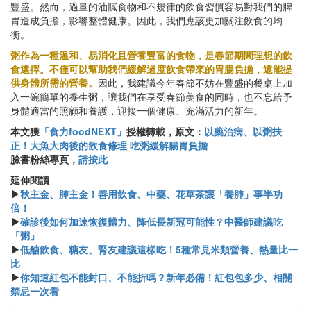
豐盛。然而，過量的油膩食物和不規律的飲食習慣容易對我們的脾
胃造成負擔，影響整體健康。因此，我們應該更加關注飲食的均
衡。
粥作為一種溫和、易消化且營養豐富的食物，是春節期間理想的飲
食選擇。不僅可以幫助我們緩解過度飲食帶來的胃腸負擔，還能提
供身體所需的營養。
因此，我建議今年春節不妨在豐盛的餐桌上加
入一碗簡單的養生粥，讓我們在享受春節美食的同時，也不忘給予
身體適當的照顧和養護，迎接一個健康、充滿活力的新年。
本文獲
「食力foodNEXT」
授權轉載，原文：
以藥治病、以粥扶
正！大魚大肉後的飲食條理 吃粥緩解腸胃負擔
臉書粉絲專頁，
請按此
延伸閱讀
▶
秋主金、肺主金！善用飲食、中藥、花草茶讓「養肺」事半功
倍！
▶
確診後如何加速恢復體力、降低長新冠可能性？中醫師建議吃
「粥」
▶
低醣飲食、糖友、腎友建議這樣吃！5種常見米類營養、熱量比一
比
▶
你知道紅包不能封口、不能折嗎？新年必備！紅包包多少、相關
禁忌一次看