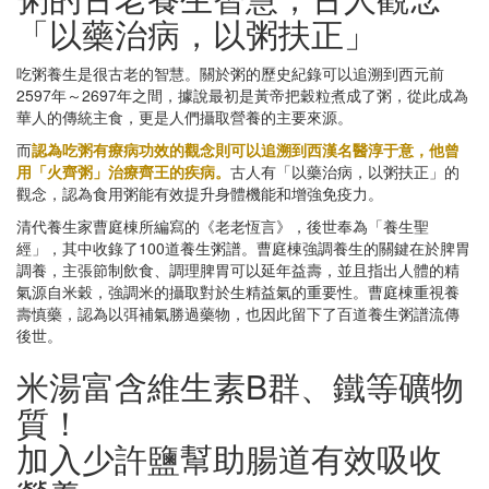
「以藥治病，以粥扶正」
吃粥養生是很古老的智慧。關於粥的歷史紀錄可以追溯到西元前
2597年～2697年之間，據說最初是黃帝把穀粒煮成了粥，從此成為
華人的傳統主食，更是人們攝取營養的主要來源。
而
認為吃粥有療病功效的觀念則可以追溯到西漢名醫淳于意，他曾
用「火齊粥」治療齊王的疾病。
古人有「以藥治病，以粥扶正」的
觀念，認為食用粥能有效提升身體機能和增強免疫力。
清代養生家曹庭棟所編寫的《老老恆言》，後世奉為「養生聖
經」，其中收錄了100道養生粥譜。曹庭棟強調養生的關鍵在於脾胃
調養，主張節制飲食、調理脾胃可以延年益壽，並且指出人體的精
氣源自米穀，強調米的攝取對於生精益氣的重要性。曹庭棟重視養
壽慎藥，認為以弭補氣勝過藥物，也因此留下了百道養生粥譜流傳
後世。
米湯富含維生素B群、鐵等礦物
質！
加入少許鹽幫助腸道有效吸收