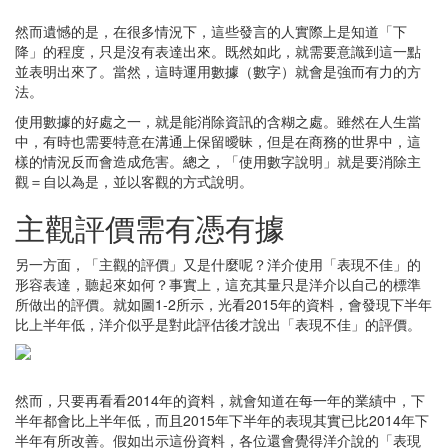
然而遺憾的是，在很多情況下，這些發言的人實際上是知道「下
降」的程度，只是沒有表達出來。既然如此，就需要意識到這一點
並表明出來了。當然，這時運用數據（數字）就會是強而有力的方
法。
使用數據的好處之一，就是能消除資訊的含糊之處。雖然在人生當
中，有時也需要特意在溝通上保留曖昧，但是在商務的世界中，這
樣的情況反而會造成危害。總之，「使用數字說明」就是要消除主
觀＝自以為是，並以客觀的方式說明。
主觀評價需有憑有據
另一方面，「主觀的評價」又是什麼呢？洋介使用「表現不佳」的
形容表達，聽起來如何？事實上，這充其量只是洋介以自己的標準
所做出的評價。就如圖1-2所示，光看2015年的資料，會發現下半年
比上半年低，洋介似乎是對此評估後才說出「表現不佳」的評價。
然而，只要再看看2014年的資料，就會知道在每一年的業績中，下
半年都會比上半年低，而且2015年下半年的表現其實已比2014年下
半年有所改善。假如出示這份資料，各位還會覺得洋介說的「表現