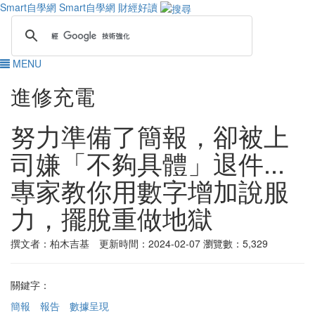
Smart自學網
Smart自學網 財經好讀
MENU
進修充電
努力準備了簡報，卻被上
司嫌「不夠具體」退件...
專家教你用數字增加說服
力，擺脫重做地獄
撰文者：柏木吉基 更新時間：2024-02-07
瀏覽數：5,329
關鍵字：
簡報
報告
數據呈現