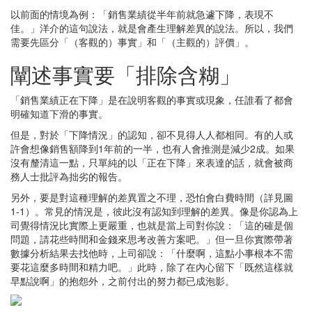
以前面的情境為例：「銷售業績從半年前就急遽下降，表現不
佳。」洋介的這句說法，就是會產生理解差異的說法。所以，我們
需要先區分「（客觀的）事實」和「（主觀的）評價」。
闡述事實要「排除含糊」
「銷售業績正在下降」是在說明客觀的事實或現象，任誰看了都會
明確知道下滑的事實。
但是，對於「下降情況」的認知，卻不見得人人都相同。有的人或
許會想像銷售額降到1年前的一半，也有人會推測是減少2成。如果
沒有釐清這一點，只單純的以「正在下降」來表達的話，就會被商
務人士批評為拙劣的報告。
另外，要是對這種理解的差異置之不理，恐怕會白費時間（詳見圖
1-1）。常見的情況是，彼此沒有認知到理解的差異。像是你認為上
司覺得情況比實際上更嚴重，也就是當上司對你說：「這的確是個
問題，請花些時間和金錢來思考改善方案吧。」但一旦你實際帶著
數據分析結果去找他時，上司卻說：「什麼啊，這點小事根本不需
要花這麼多時間和精力吧。」此時，除了在內心留下「既然這樣就
早點說啊」的抱怨外，之前付出的努力都已成泡影。