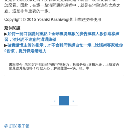
怎麼看。因此，在逐一釐清問題的過程中，就是在消除這些含糊之
處。這是非常重要的一步。
Copyright © 2015 Yoshiki Kashiwagi禁止未經授權使用
延伸閱讀
▶
如何一開口就講到重點？全球獲獎無數的廣告撰稿人教你這樣練
習，治好詞不達意的溝通障礙
▶
確實讀懂主管的指示，才不會雞同鴨講白忙一場...說話術專家教你
2習慣，提升職場溝通力
書籍簡介_老闆客戶都點頭的數字說服力：數據分析+邏輯思維，上班族必
備最強升級攻略！打動人心，解決難題──快、狠、準
«
1
»
@ 訂閱電子報