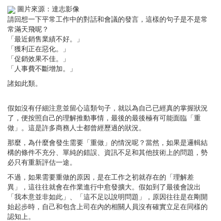
圖片來源：達志影像
請回想一下平常工作中的對話和會議的發言，這樣的句子是不是常
常滿天飛呢？
「最近銷售業績不好。」
「獲利正在惡化。」
「促銷效果不佳。」
「人事費不斷增加。」
諸如此類。
假如沒有仔細注意並留心這類句子，就以為自己已經真的掌握狀況
了，便按照自己的理解推動事情，最後的最後極有可能面臨「重
做」。這是許多商務人士都曾經歷過的狀況。
那麼，為什麼會發生需要「重做」的情況呢？當然，如果是邏輯結
構的條件不充分、單純的錯誤、資訊不足和其他技術上的問題，勢
必只有重新評估一途。
不過，如果需要重做的原因，是在工作之初就存在的「理解差
異」，這往往就會在作業進行中愈發擴大。假如到了最後會說出
「我本意並非如此」、「這不足以說明問題」，原因往往是在剛開
始起步時，自己和包含上司在內的相關人員沒有確實立足在同樣的
認知上。