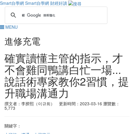
Smart自學網
Smart自學網 財經好讀
MENU
進修充電
確實讀懂主管的指示，才
不會雞同鴨講白忙一場...
說話術專家教你2習慣，提
升職場溝通力
撰文者：李揆熙（이규희） 更新時間：2023-03-16
瀏覽數：
5,773
關鍵字：