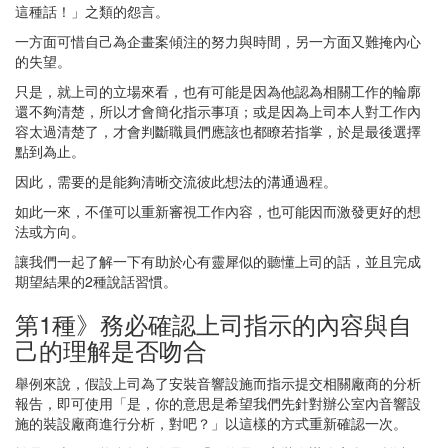
這種話！」之類的怨言。
一方面可惜自己為企畫案傾注的努力與時間，另一方面又難掩內心
的失望。
只是，就上司的立場來看，也有可能是因為他認為相關工作的輪廓
還不夠清楚，所以才會簡化指示事項；或是因為上司本人對工作內
容太過清楚了，才會判斷職員們應該也都瞭若指掌，於是最後選擇
點到為止。
因此，需要的是能夠清晰交流彼此想法的溝通過程。
如此一來，不僅可以重新審視工作內容，也可能因而激發更好的想
法或方向。
讓我們一起了解一下有助於心有靈犀似的聽懂上司的話，並且完成
期望結果的2種說話習慣。
第1種》務必確認上司指示的內容與自
己的理解是否吻合
舉例來說，假設上司為了安裝音響設施而指示提交相關廠商的分析
報告，即可使用「是，你的意思是希望我們先針對辦公室內音響設
施的裝設廠商進行分析，對吧？」以這樣的方式重新確認一次。