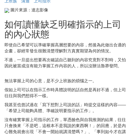
上班族
溝通
上司指示
圖片來源：達志影像
如何讀懂缺乏明確指示的上司
的內心狀態
即使自己希望可以準確掌握高層想要的內容，然後為此做出合適的
企畫，卻經常發生很難清楚理解對方真實期望為何的情況。
不過，一旦提出想要再次確認自己聽到的內容究竟對不對時，又怕
因此被當成沒有能力掌握工作內容的人，所以沒辦法魯莽發問。
無法掌握上司的心意，是不少上班族的煩惱之一。
假如上司可以在指示工作時具體說明的話自然是再好不過，但上司
往往與我們想得不一樣。
我甚至也曾試過在「寫下想對上司說的話」時提交這樣的內容——
「希望上司能夠具體、準確說明要指示的工作」。
沒有確實掌握上司指示的工作，單憑臉色與自我推測的結果，往往
只會換來「不是吧，這根本不是我說的東西啊！」的回應，於是內
心難免就會出現「不會一開始就講清楚嗎？」、「事到如今才在講