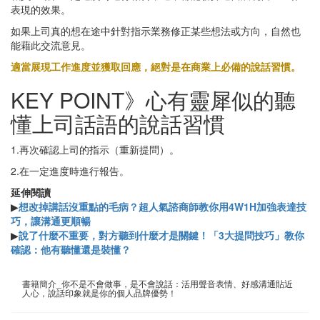
表現的效果。
如果上司真的想在途中針對指示業務修正某些想法或方向，自然也
能藉此交流意見。
適當展現工作進度並獲取回應，絕對是在商業上必備的說話習慣。
KEY POINT》心有靈犀似的聽
懂上司話語的說話習慣
1.再次確認上司的指示（重新提問）。
2.在一定進度時進行報告。
延伸閱讀
▶
想改掉講話沒重點的毛病？超人氣諮商師教你用4W1H加強表達技
巧，讓溝通更順暢
▶
說了什麼不重要，對方聽到什麼才是關鍵！「3大提問技巧」教你
確認：他有聽懂還是裝懂？
書籍簡介_你不是不會做事，是不會說話：活用聲音表情、好感溝通貼近
人心，說話印象就是你的個人品牌優勢！