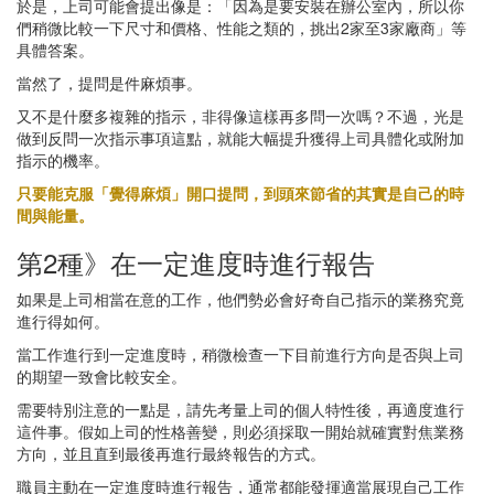
於是，上司可能會提出像是：「因為是要安裝在辦公室內，所以你
們稍微比較一下尺寸和價格、性能之類的，挑出2家至3家廠商」等
具體答案。
當然了，提問是件麻煩事。
又不是什麼多複雜的指示，非得像這樣再多問一次嗎？不過，光是
做到反問一次指示事項這點，就能大幅提升獲得上司具體化或附加
指示的機率。
只要能克服「覺得麻煩」開口提問，到頭來節省的其實是自己的時
間與能量。
第2種》在一定進度時進行報告
如果是上司相當在意的工作，他們勢必會好奇自己指示的業務究竟
進行得如何。
當工作進行到一定進度時，稍微檢查一下目前進行方向是否與上司
的期望一致會比較安全。
需要特別注意的一點是，請先考量上司的個人特性後，再適度進行
這件事。假如上司的性格善變，則必須採取一開始就確實對焦業務
方向，並且直到最後再進行最終報告的方式。
職員主動在一定進度時進行報告，通常都能發揮適當展現自己工作