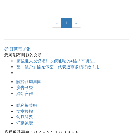
«
1
»
@ 訂閱電子報
您可能有興趣的文章
超強懶人投資術》股債通吃的4檔「平衡型」
當「散戶」開始做空，代表股市多頭將啟？用
關於商周集團
廣告刊登
網站合作
隱私權聲明
文章授權
常見問題
活動總覽
客戶服務專線：０２－２５１０８８８８