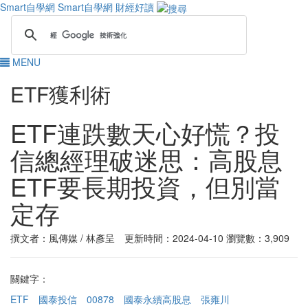
Smart自學網
Smart自學網 財經好讀
MENU
ETF獲利術
ETF連跌數天心好慌？投
信總經理破迷思：高股息
ETF要長期投資，但別當
定存
撰文者：風傳媒 / 林彥呈 更新時間：2024-04-10
瀏覽數：3,909
關鍵字：
ETF
國泰投信
00878
國泰永續高股息
張雍川