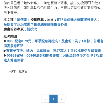
但如果已經「短線套牢」，該怎麼辦？張雍川說，先檢視ETF成分
股的評價面、殖利率是否仍具吸引力，再來決定是否要長期持有或
向下攤平。
本文獲
「風傳媒」
授權轉載，原文：
ETF跌個幾天就嚇壞投資人，
短線套牢該怎麼辦？投信總座親授投資心法
臉書粉絲專頁，
請按此
延伸閱讀
▶
0056配息0.73元、單季配息再拉高！艾蜜莉：為了1目標，首選老
牌高股息ETF
▶
幫孩子存股、國內「兒童股民」達27萬人！這10檔最受父母青睞
▶
00939破發、00940成分股開獎倒數！月配金額多少才合理？投資
達人算給你看
小檔案＿風傳媒
«
1
»