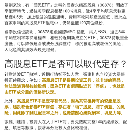
舉例來說，有「國民ETF」之稱的國泰永續高股息（00878）開啟了
季配新時代，過往每季配息都是100%填息，近4季平均填息天數更
是僅4.5天，加上穩健的選股邏輯、費用率較同類產品更低，因此在
百家爭鳴的高股息ETF混戰中，仍然坐擁123萬位鐵粉。
國泰投信也說明，00878追蹤國際MSCI指數，納入ESG、過去3年
平均殖利率等篩選標準，相較於近期新成立的ETF，00878持股重疊
度低，可以降低建倉或成分股調整時，標的被追高或殺低的風險，
因此也讓其績效表現更穩健。
高股息ETF是否可以取代定存？
針對這波ETF熱潮，近期行情卻不如人意，張雍川也向投資大眾傳
授正確觀念，例如：
高股息ETF是長期投資工具，並非短線商品，
無法透過買盤拉抬股價，因為ETF市價應貼近其「淨值」，也就是
由ETF成分股的價格所決定。
此外，
高股息ETF不是定存替代品，因為其背後持有的資產是股
票，漲跌都會影響ETF淨值，存在著「領了股息、賠了價差」的風
險，因此除了關注配息率之外，也應該關心總報酬率、填息力等。
張雍川建議，投資人在入手ETF前，要先觀察完整1年的總績效、配
息、填息等數據，接著再分批投入會比較穩健。