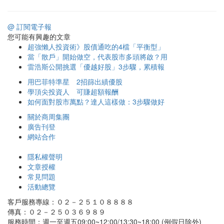
@ 訂閱電子報
您可能有興趣的文章
超強懶人投資術》股債通吃的4檔「平衡型」
當「散戶」開始做空，代表股市多頭將啟？用
雷浩斯公開挑選「優越好股」3步驟，累積報
用巴菲特準星 2招篩出績優股
學頂尖投資人 可賺超額報酬
如何面對股市萬點？達人這樣做：3步驟做好
關於商周集團
廣告刊登
網站合作
隱私權聲明
文章授權
常見問題
活動總覽
客戶服務專線：０２－２５１０８８８８
傳真：０２－２５０３６９８９
服務時間：週一至週五09:00~12:00/13:30~18:00 (例假日除外)