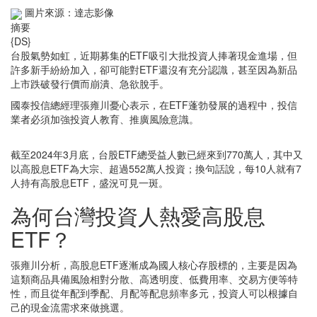
圖片來源：達志影像
摘要
{DS}
台股氣勢如虹，近期募集的ETF吸引大批投資人捧著現金進場，但
許多新手紛紛加入，卻可能對ETF還沒有充分認識，甚至因為新品
上市跌破發行價而崩潰、急欲脫手。
國泰投信總經理張雍川憂心表示，在ETF蓬勃發展的過程中，投信
業者必須加強投資人教育、推廣風險意識。
截至2024年3月底，台股ETF總受益人數已經來到770萬人，其中又
以高股息ETF為大宗、超過552萬人投資；換句話說，每10人就有7
人持有高股息ETF，盛況可見一斑。
為何台灣投資人熱愛高股息
ETF？
張雍川分析，高股息ETF逐漸成為國人核心存股標的，主要是因為
這類商品具備風險相對分散、高透明度、低費用率、交易方便等特
性，而且從年配到季配、月配等配息頻率多元，投資人可以根據自
己的現金流需求來做挑選。