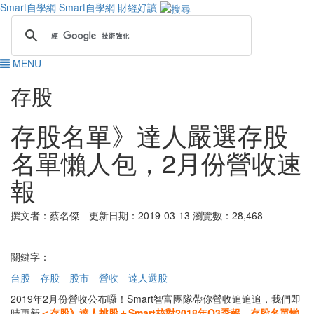
Smart自學網
Smart自學網 財經好讀
MENU
存股
存股名單》達人嚴選存股
名單懶人包，2月份營收速
報
撰文者：蔡名傑 更新日期：2019-03-13
瀏覽數：28,468
關鍵字：
台股
存股
股市
營收
達人選股
2019年2月份營收公布囉！Smart智富團隊帶你營收追追追，我們即
時更新
＜存股》達人挑股＋Smart核對2018年Q3季報，存股名單懶