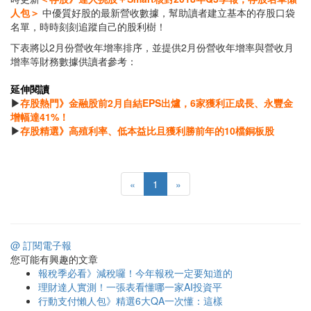
人包＞
中優質好股的最新營收數據，幫助讀者建立基本的存股口袋
名單，時時刻刻追蹤自己的股利樹！
下表將以2月份營收年增率排序，並提供2月份營收年增率與營收月
增率等財務數據供讀者參考：
延伸閱讀
▶
存股熱門》金融股前2月自結EPS出爐，6家獲利正成長、永豐金
增幅達41%！
▶
存股精選》高殖利率、低本益比且獲利勝前年的10檔銅板股
«
1
»
@ 訂閱電子報
您可能有興趣的文章
報稅季必看》減稅囉！今年報稅一定要知道的
理財達人實測！一張表看懂哪一家AI投資平
行動支付懶人包》精選6大QA一次懂：這樣