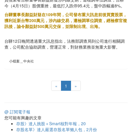
今（4月15日）股價重挫，最低打入跌停95.4元，盤中跌幅逾8%。
台驊董事長顏益財疑在109年間，公司發布重大訊息前後買賣股票，
獲利近新台幣200萬元，涉內線交易，遭檢調單位調查，經檢察官複
訊後，諭令顏益財500萬元交保，並限制出境、出海。
台驊12日晚間透過重大訊息指出，法務部調查局到公司進行相關調
查，公司配合協助調查，營運正常，對財務業務並無重大影響。
小檔案＿中央社
«
1
»
@ 訂閱電子報
您可能有興趣的文章
存股》達人挑股＋Smart核對年報，20
存股名單》達人嚴選存股名單懶人包，2月份