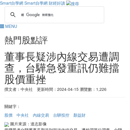
Smart自學網
Smart自學網 財經好讀
MENU
熱門股點評
董事長疑涉內線交易遭調
查，台驊急發重訊仍難擋
股價重挫
撰文者：中央社 更新時間：2024-04-15
瀏覽數：1,226
關鍵字：
股價
中央社
內線交易
台驊投控
顏益財
圖片來源：達志影像
貨攬業者台驊董事長顏益財疑涉內線交易，遭檢調單位調查，台驊