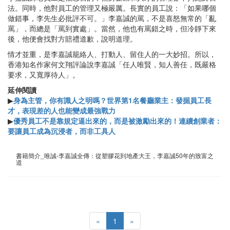
法。同時，他對員工的管理又極嚴厲。長實的員工說：「如果哪個
做錯事，李先生必批評不可。」李嘉誠的罵，不是喜怒無常的「亂
罵」，而總是「罵到實處」。當然，他也有罵錯之時，但冷靜下來
後，他便會找對方賠禮道歉，說明道理。
情才並重，是李嘉誠籠絡人、打動人、留住人的一大妙招。所以，
香港知名作家何文翔評論說李嘉誠「任人唯賢，知人善任，既嚴格
要求，又寬厚待人」。
延伸閱讀
▶
身為主管，你有識人之明嗎？世界第1名餐廳業主：發掘員工長
才，表現差的人也能變成最強戰力
▶
優秀員工不是靠規定逼出來的，而是被激勵出來的！連續創業者：
要讓員工成為沉浸者，而非工具人
書籍簡介_唯誠-李嘉誠全傳：從塑膠花到地產大王，李嘉誠50年的致富之
道
«
1
»