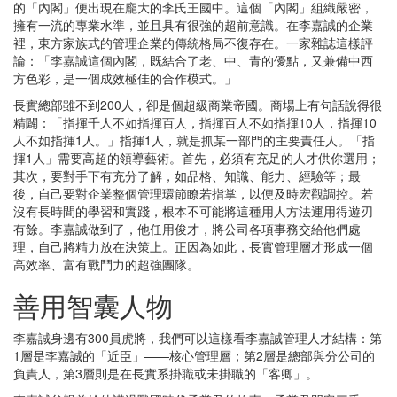
的「內閣」便出現在龐大的李氏王國中。這個「內閣」組織嚴密，
擁有一流的專業水準，並且具有很強的超前意識。在李嘉誠的企業
裡，東方家族式的管理企業的傳統格局不復存在。一家雜誌這樣評
論：「李嘉誠這個內閣，既結合了老、中、青的優點，又兼備中西
方色彩，是一個成效極佳的合作模式。」
長實總部雖不到200人，卻是個超級商業帝國。商場上有句話說得很
精闢：「指揮千人不如指揮百人，指揮百人不如指揮10人，指揮10
人不如指揮1人。」指揮1人，就是抓某一部門的主要責任人。「指
揮1人」需要高超的領導藝術。首先，必須有充足的人才供你選用；
其次，要對手下有充分了解，如品格、知識、能力、經驗等；最
後，自己要對企業整個管理環節瞭若指掌，以便及時宏觀調控。若
沒有長時間的學習和實踐，根本不可能將這種用人方法運用得遊刃
有餘。李嘉誠做到了，他任用俊才，將公司各項事務交給他們處
理，自己將精力放在決策上。正因為如此，長實管理層才形成一個
高效率、富有戰鬥力的超強團隊。
善用智囊人物
李嘉誠身邊有300員虎將，我們可以這樣看李嘉誠管理人才結構：第
1層是李嘉誠的「近臣」——核心管理層；第2層是總部與分公司的
負責人，第3層則是在長實系掛職或未掛職的「客卿」。