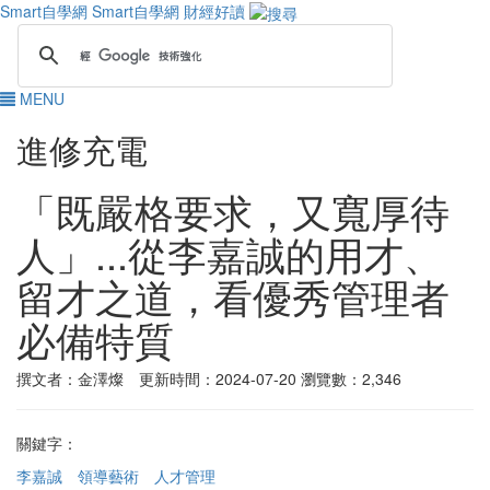
Smart自學網
Smart自學網 財經好讀
MENU
進修充電
「既嚴格要求，又寬厚待
人」...從李嘉誠的用才、
留才之道，看優秀管理者
必備特質
撰文者：金澤燦 更新時間：2024-07-20
瀏覽數：2,346
關鍵字：
李嘉誠
領導藝術
人才管理