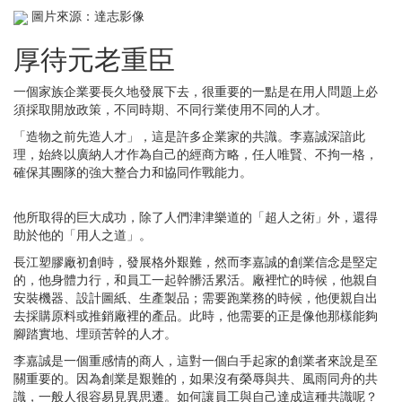
圖片來源：達志影像
厚待元老重臣
一個家族企業要長久地發展下去，很重要的一點是在用人問題上必
須採取開放政策，不同時期、不同行業使用不同的人才。
「造物之前先造人才」，這是許多企業家的共識。李嘉誠深諳此
理，始終以廣納人才作為自己的經商方略，任人唯賢、不拘一格，
確保其團隊的強大整合力和協同作戰能力。
他所取得的巨大成功，除了人們津津樂道的「超人之術」外，還得
助於他的「用人之道」。
長江塑膠廠初創時，發展格外艱難，然而李嘉誠的創業信念是堅定
的，他身體力行，和員工一起幹髒活累活。廠裡忙的時候，他親自
安裝機器、設計圖紙、生產製品；需要跑業務的時候，他便親自出
去採購原料或推銷廠裡的產品。此時，他需要的正是像他那樣能夠
腳踏實地、埋頭苦幹的人才。
李嘉誠是一個重感情的商人，這對一個白手起家的創業者來說是至
關重要的。因為創業是艱難的，如果沒有榮辱與共、風雨同舟的共
識，一般人很容易見異思遷。如何讓員工與自己達成這種共識呢？