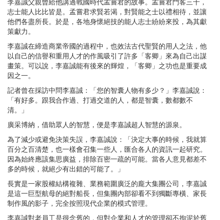
李嘉誠父親曾給他講過戰國時代孟嘗君的故事。孟嘗君門客三千，
志士能人比比皆是。孟嘗君求賢若渴，對賢能之士以禮相待，並讓
他們各盡所長。於是，各地身懷絕技的能人志士紛紛來投，為其獻
策獻力。
李嘉誠在締造商業帝國的過程中，也效法古代聖賢的用人之法，他
以自己的信譽和重用人才的作風吸引了許多「客卿」來為自己出謀
畫策。可以說，李嘉誠能有後來的輝煌，「客卿」之功也是重要成
因之一。
記者曾在採訪中問李嘉誠：「您的智囊人物有多少？」李嘉誠說：
「有好多。跟我合作過、打過交道的人，都是智囊，數都數不
清。」
廣采博納，借助眾人的智慧，便是李嘉誠超人智慧的源泉。
為了減少或避免決策失誤，李嘉誠說：「決定大事的時候，我就算
百分之百清楚，也一樣會召集一些人，匯合各人的資訊一起研究。
因為始終應該集思廣益，排除百密一疏的可能。當各人意見都差不
多的時候，就絕少有出錯的可能了。」
長實是一家股權結構複雜、業務範圍廣泛的龐大集團公司，李嘉誠
是這一巨型航母的絕對船長，但集團內部卻看不到獨斷專橫、家長
制作風的影子，完全按照現代企業的模式管理。
李嘉誠對老員工是很念舊的，但對企業和人才的管理卻不拘泥於舊