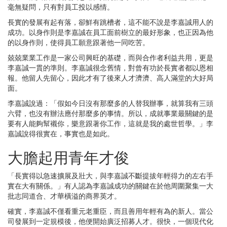
毫無疑問，只有對員工投以感情。
長實的發展有起有落，卻鮮有跳槽者，這不能不說是李嘉誠用人的
成功。以身作則是李嘉誠在員工面前樹立的最好形象，也正因為他
的以身作則，使得員工願意跟著他一同吃苦。
兢兢業業工作是一家公司興旺的基礎，而與合作者利益共用，更是
李嘉誠一貫的準則。李嘉誠很念舊情，對曾有功於長實者都以恩相
報。他留人先留心，因此才有了後來人才濟濟、高人滿堂的大好局
面。
李嘉誠說過：「假如今日沒有那麼多的人替我辦事，就算我有三頭
六臂，也沒有辦法應付那麼多的事情。所以，成就事業最關鍵的是
要有人能夠幫襯你，樂意跟著你工作，這就是我的處世哲學。」李
嘉誠說得很實在，事實也是如此。
大膽起用青年才俊
「長實得以急速擴展及壯大，與李嘉誠不斷提拔年輕得力的左右手
實在大有關係。」有人認為李嘉誠成功的關鍵在於他周圍聚集一大
批志同道合、才華橫溢的商界英才。
確實，李嘉誠不僅看重元老重臣，而且善用年輕有為的新人。當公
司發展到一定規模後，他便開始廣泛招募人才。很快，一個現代化