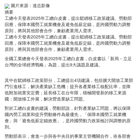
圖片來源：達志影像
摘要
工總今天發表2025年工總白皮書，提出鬆綁移工政策建議。勞動部
回應，保障本國勞工就業機會及避免低薪定錨，是跨國勞動力調整
原則，將與其他部會合作，兼顧產業用人需求。
工總今天發表2025年工總白皮書，提出鬆綁移工政策建議。勞動部
回應，保障本國勞工就業機會及避免低薪定錨，是跨國勞動力調整
原則，將與其他部會合作，兼顧產業用人需求。
全國工業總會今天發表2025年工總白皮書，白皮書以「新局－立足
台灣的全球經濟戰略」為題，提出9大議題及建議。
其中在鬆綁移工政策部分，工總提出4項建議，包括擴大開放工業部
門引進移工，解決產業缺工危機；提升各產業移工核配比率，並降
低附加就業安定費；延長移工在台年限，積極開發新的移工來源
國；開放移工外展，解決營造業缺工問題。
對於工總白皮書的建議，勞動部說，針對產業缺工問題，將以保障
國內勞工就業和提升勞動條件為最優先，「保障本國勞工就業機
會」與「避免低薪定錨效應」，是跨國勞動力政策檢討與調整的原
則。
勞動部表示，會進一步與各中央目的事業主管機關合作，依各部會