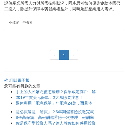
評估產業所需人力與所需技能狀況，同步思考如何優先協助本國勞
工投入，除提升保障本勞就業權益外，同時兼顧產業用人需求。
小檔案＿中央社
«
1
»
@ 訂閱電子報
您可能有興趣的文章
手上的人民幣貶值怎麼辦？保單成定存戶「解
2019年買美元保單，2大風險要注意！
退休專用「配息保單」年配息24萬，而且本
是必買還是「避買」？6年期儲蓄險沒繳完就
8張高保額、高報酬儲蓄險一次整理！報酬率
你是保守型投資人嗎？達人教你如何善用投資