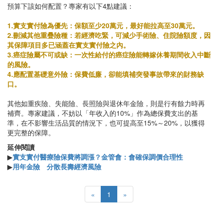
預算下該如何配置？專家有以下4點建議：
1.實支實付險為優先：保額至少20萬元，最好能拉高至30萬元。
2.刪減其他重疊險種：若經濟吃緊，可減少手術險、住院險額度，因
其保障項目多已涵蓋在實支實付險之內。
3.癌症險屬不可或缺：一次性給付的癌症險能轉嫁休養期間收入中斷
的風險。
4.應配置基礎意外險：保費低廉，卻能填補突發事故帶來的財務缺
口。
其他如重疾險、失能險、長照險與退休年金險，則是行有餘力時再
補齊。專家建議，不妨以「年收入的10%」作為總保費支出的基
準，在不影響生活品質的情況下，也可提高至15%～20%，以獲得
更完整的保障。
延伸閱讀
▶
實支實付醫療險保費將調漲？金管會：會確保調價合理性
▶
用年金險 分散長壽經濟風險
«
1
»