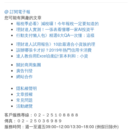
@ 訂閱電子報
您可能有興趣的文章
報稅季必看》減稅囉！今年報稅一定要知道的
理財達人實測！一張表看懂哪一家AI投資平
行動支付懶人包》精選6大QA一次懂：這樣
理財達人試用報告》10款最適合小資族的理
該辦哪張卡才好？2019年熱門信用卡消費
達人教你用Excel自動計算本利和：小資
關於商周集團
廣告刊登
網站合作
隱私權聲明
文章授權
常見問題
活動總覽
客戶服務專線：０２－２５１０８８８８
傳真：０２－２５０３６９８９
服務時間：週一至週五09:00~12:00/13:30~18:00 (例假日除外)