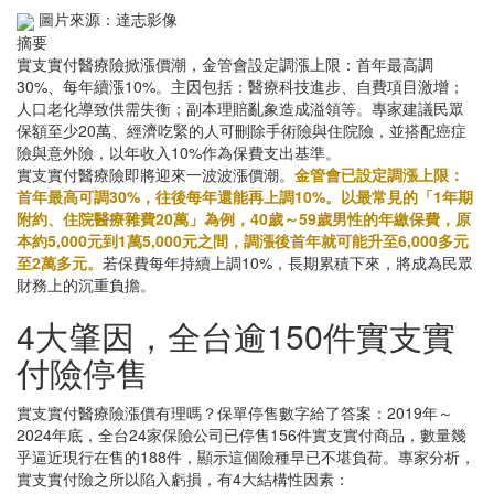
圖片來源：達志影像
摘要
實支實付醫療險掀漲價潮，金管會設定調漲上限：首年最高調
30%、每年續漲10%。主因包括：醫療科技進步、自費項目激增；
人口老化導致供需失衡；副本理賠亂象造成溢領等。專家建議民眾
保額至少20萬、經濟吃緊的人可刪除手術險與住院險，並搭配癌症
險與意外險，以年收入10%作為保費支出基準。
實支實付醫療險即將迎來一波波漲價潮。
金管會已設定調漲上限：
首年最高可調30%，往後每年還能再上調10%。以最常見的「1年期
附約、住院醫療雜費20萬」為例，40歲～59歲男性的年繳保費，原
本約5,000元到1萬5,000元之間，調漲後首年就可能升至6,000多元
至2萬多元。
若保費每年持續上調10%，長期累積下來，將成為民眾
財務上的沉重負擔。
4大肇因，全台逾150件實支實
付險停售
實支實付醫療險漲價有理嗎？保單停售數字給了答案：2019年～
2024年底，全台24家保險公司已停售156件實支實付商品，數量幾
乎逼近現行在售的188件，顯示這個險種早已不堪負荷。專家分析，
實支實付險之所以陷入虧損，有4大結構性因素：