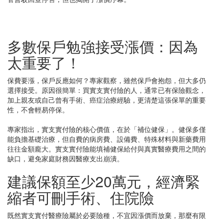
多數保戶勉強接受漲價：因為
太重要了！
保費要漲，保戶反應如何？專家觀察，雖然保戶會抱怨，但大多仍
選擇接受。原因很簡單：買實支實付險的人，通常已有保險觀念，
加上親友或自己曾有手術、癌症治療經驗，更清楚這張保單的重要
性，不會輕易停保。
專家指出，實支實付險的核心價值，在於「補位健保」。健保多僅
能負擔基礎治療，但自費的病房費、設備費、特殊材料與新藥費用
往往金額龐大。實支實付險能填補健保給付與真實醫療費用之間的
缺口，避免家庭財務因醫療支出崩潰。
建議保額至少20萬元，經濟緊
縮者可刪手術、住院險
既然實支實付醫療險屬於必要險種，不宜因漲價而放棄，那麼有限