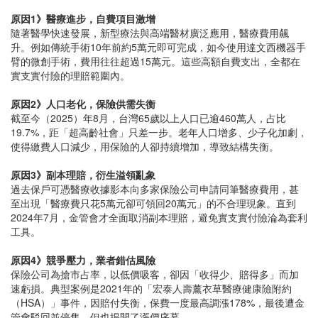
原因1》醫療進步，自費項目激增
隨著醫學快速發展，新型療法與高端醫材廣泛應用，醫療費用飆
升。例如傳統手術10年前約5萬元即可完成，如今使用達文西機器手
臂的微創手術，費用往往超過15萬元。這些高額自費支出，全都在
實支實付險的理賠範圍內。
原因2》人口老化，保險供需失衡
截至今（2025）年8月，台灣65歲以上人口已逾460萬人，占比
19.7%，距「超高齡社會」只差一步。老年人口增多、少子化加劇，
使得繳費人口減少，用保險的人卻持續增加，導致結構失衡。
原因3》副本理賠，衍生溢領亂象
過去保戶可憑醫療收據影本向多家保險公司申請同筆醫療費用，甚
至出現「醫療費只花5萬元卻可領回20萬元」的不合理現象。直到
2024年7月，金管會才全面取消副本理賠，避免實支實付險淪為套利
工具。
原因4》競爭壓力，業者錯估風險
保險公司為搶市占率，以低價吸客，卻因「收得少、賠得多」而加
速虧損。典型案例是2021年的「宏泰人壽薰衣草醫療健康險附約
（HSA）」事件，因賠付失衡，保費一度最高調漲178%，最後遭金
管會駁回並停售，但也揭開了漲價序幕。