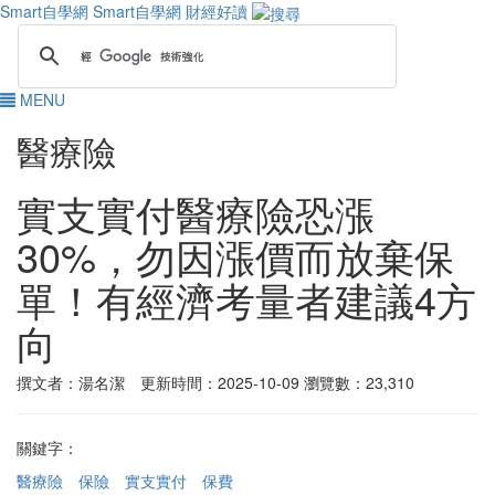
Smart自學網
Smart自學網 財經好讀
MENU
醫療險
實支實付醫療險恐漲
30%，勿因漲價而放棄保
單！有經濟考量者建議4方
向
撰文者：湯名潔 更新時間：2025-10-09
瀏覽數：23,310
關鍵字：
醫療險
保險
實支實付
保費