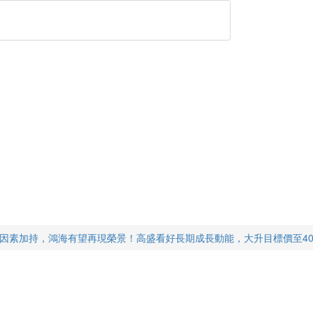
2因素加持，鴻海有望再現榮景！高盛看好長期成長動能，大升目標價至40