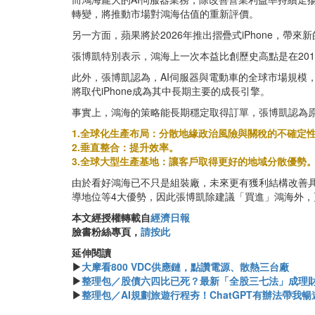
轉變，將推動市場對鴻海估值的重新評價。
另一方面，蘋果將於2026年推出摺疊式iPhone，
張博凱特別表示，鴻海上一次本益比創歷史高點是在201
此外，張博凱認為，AI伺服器與電動車的全球市場規模，
將取代iPhone成為其中長期主要的成長引擎。
事實上，鴻海的策略能長期穩定取得訂單，張博凱認為原
1.全球化生產布局：分散地緣政治風險與關稅的不確定
2.垂直整合：提升效率。
3.全球大型生產基地：讓客戶取得更好的地域分散優勢
由於看好鴻海已不只是組裝廠，未來更有獲利結構改善具
導地位等4大優勢，因此張博凱除建議「買進」鴻海外，更
本文經授權轉載自
經濟日報
臉書粉絲專頁，
請按此
延伸閱讀
▶
大摩看800 VDC供應鏈，點讚電源、散熱三台廠
▶
整理包／股債六四比已死？最新「全股三七法」成理
▶
整理包／AI規劃旅遊行程夯！ChatGPT有辦法帶