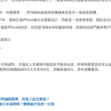
帶來新的「外觀變革」，對鴻海的組裝與供應鏈角色是另一個成長契機。
7年，當時正值iPhone推出全螢幕設計，同樣是一波形態革新。因此
都是iPhone的2倍，特別是鴻海在AI伺服器領域，依賴高技術門檻與客
因有3：
性。
。
可持續性、市場在上升週期中願意給予較高估值、即便AI產業資本支出波動
將目標價由263元大升至400元，升幅高達52%，居外資圈最高。
財爭議新顯學、投資人該怎麼挑？
我暢遊日本福岡嗎？實際操作流程一次看