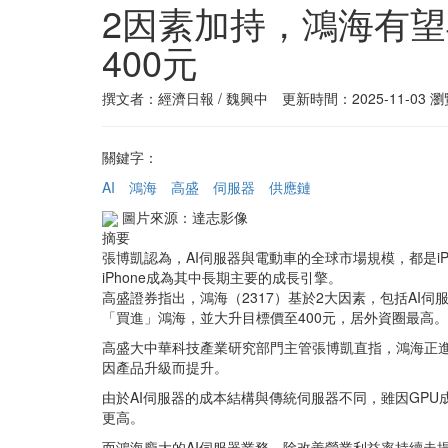
2因素加持，鴻海有
400元
撰文者：經濟日報 / 魏興中 更新時間：2025-11-03
瀏
關鍵字：
AI
鴻海
高盛
伺服器
供應鏈
圖片來源：達志影像
摘要
張博凱認為，AI伺服器與電動車的全球市場規模，都是i
iPhone成為其中長期主要的成長引擎。
高盛證券指出，鴻海（2317）基於2大因素，包括AI
「買進」鴻海，並大升目標價至400元，居外資圈最高。
高盛大中華科技產業研究部門主管張博凱直指，鴻海正進
因產品升級而提升。
由於AI伺服器的成本結構與傳統伺服器不同，雖因GP
更高。
而鴻海龐大的AI伺服器業務，除改善營業利益率持續走