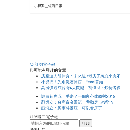
小檔案＿經濟日報
@ 訂閱電子報
您可能有興趣的文章
房產達人胡偉良：未來這3種房子將愈來愈不
小資們！先別急著買房...Excel算給
高房價造成台灣4大問題，胡偉良：炒房者偷
該買新房或二手房？一個良心建商對2019
顏炳立：台商資金回流 帶動房市復甦？
顏炳立：房市將落底 可以看房了！
訂閱週二電子報
訂閱
活動快訊