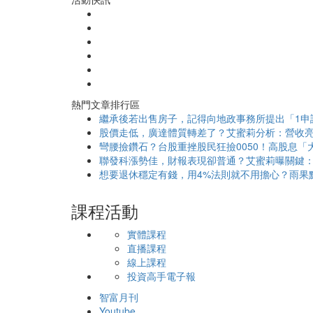
熱門文章排行區
繼承後若出售房子，記得向地政事務所提出「1申
股價走低，廣達體質轉差了？艾蜜莉分析：營收亮
彎腰撿鑽石？台股重挫股民狂撿0050！高股息「大
聯發科漲勢佳，財報表現卻普通？艾蜜莉曝關鍵：
想要退休穩定有錢，用4%法則就不用擔心？雨果
課程活動
實體課程
直播課程
線上課程
投資高手電子報
智富月刊
Youtube