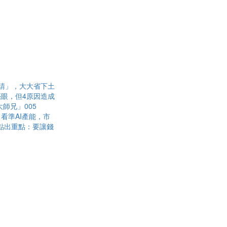
請」，大大省下土
眼，但4原因造成
師兄」005
看準AI產能，市
點出重點：要讓錢