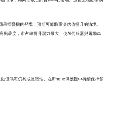
這次蘋果摺疊機的登場，預期可能將重演估值提升的情境。
戶高黏著度，市占率提升潛力最大，使AI伺服器與電動車
但鴻海仍具成長韌性、在iPhone供應鏈中持續保持領