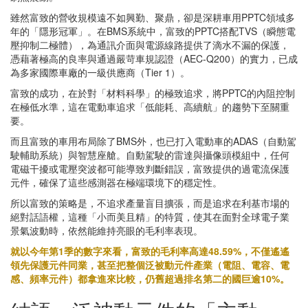
雖然富致的營收規模遠不如興勤、聚鼎，卻是深耕車用PPTC領域多
年的「隱形冠軍」。在BMS系統中，富致的PPTC搭配TVS（瞬態電
壓抑制二極體），為通訊介面與電源線路提供了滴水不漏的保護，
憑藉著極高的良率與通過嚴苛車規認證（AEC-Q200）的實力，已成
為多家國際車廠的一級供應商（Tier 1）。
富致的成功，在於對「材料科學」的極致追求，將PPTC的內阻控制
在極低水準，這在電動車追求「低能耗、高續航」的趨勢下至關重
要。
而且富致的車用布局除了BMS外，也已打入電動車的ADAS（自動駕
駛輔助系統）與智慧座艙。自動駕駛的雷達與攝像頭模組中，任何
電磁干擾或電壓突波都可能導致判斷錯誤，富致提供的過電流保護
元件，確保了這些感測器在極端環境下的穩定性。
所以富致的策略是，不追求產量盲目擴張，而是追求在利基市場的
絕對話語權，這種「小而美且精」的特質，使其在面對全球電子業
景氣波動時，依然能維持亮眼的毛利率表現。
就以今年第1季的數字來看，富致的毛利率高達48.59%，不僅遙遙
領先保護元件同業，甚至把整個泛被動元件產業（電阻、電容、電
感、頻率元件）都拿進來比較，仍舊超過排名第二的國巨逾10%。