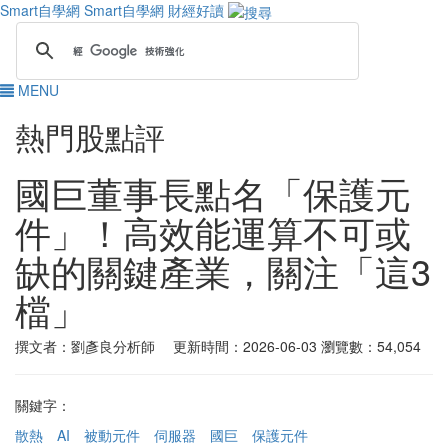
Smart自學網
Smart自學網 財經好讀
MENU
熱門股點評
國巨董事長點名「保護元
件」！高效能運算不可或
缺的關鍵產業，關注「這3
檔」
撰文者：劉彥良分析師 更新時間：2026-06-03
瀏覽數：54,054
關鍵字：
散熱
AI
被動元件
伺服器
國巨
保護元件