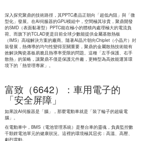
深入探究聚鼎的技術路徑，其PPTC產品正朝向「超低內阻」與「微
型化」發展。在AI伺服器的GPU模組中，空間極其珍貴，聚鼎開發
的SMD（表面黏著型）PPTC能在極小的體積內處理極大的電流負
荷。而旗下的TCLAD更是目前全球少數能提供金屬基散熱板
（IMS）高端解決方案的廠商。隨著AI晶片朝向Chiplet（小晶片）封
裝發展，熱傳導的均勻性變得至關重要，聚鼎的金屬散熱技術能有
效解決陶瓷基板易脆且熱導率受限的問題。這種「左手保護、右手
散熱」的策略，讓聚鼎不僅是保護元件廠，更轉型為高效能運算環
境下的「熱管理專家」。
富致（6642）：車用電子的
「安全屏障」
如果說AI伺服器是「腦」，那麼電動車就是「裝了輪子的超級電
腦」。
在電動車中，BMS（電池管理系統）是整台車的靈魂，負責監控數
千顆鋰電池單元的健康狀況。這裡的環境極其惡劣：高溫、高壓、
劇烈震動。