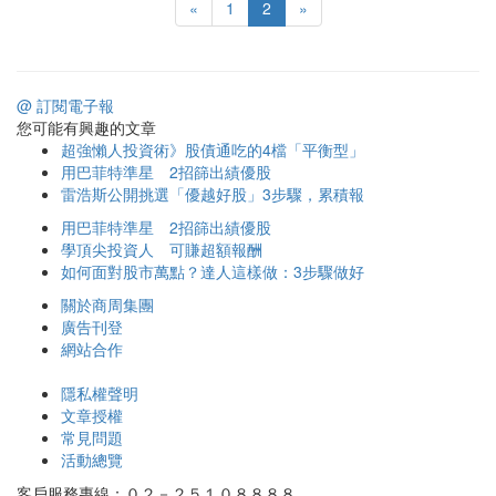
«
1
2
»
@ 訂閱電子報
您可能有興趣的文章
超強懶人投資術》股債通吃的4檔「平衡型」
用巴菲特準星 2招篩出績優股
雷浩斯公開挑選「優越好股」3步驟，累積報
用巴菲特準星 2招篩出績優股
學頂尖投資人 可賺超額報酬
如何面對股市萬點？達人這樣做：3步驟做好
關於商周集團
廣告刊登
網站合作
隱私權聲明
文章授權
常見問題
活動總覽
客戶服務專線：０２－２５１０８８８８