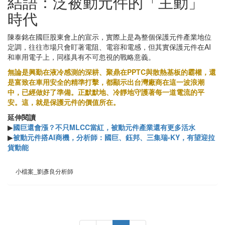
結語：泛被動元件的「主動」
時代
陳泰銘在國巨股東會上的宣示，實際上是為整個保護元件產業地位
定調，往往市場只會盯著電阻、電容和電感，但其實保護元件在AI
和車用電子上，同樣具有不可忽視的戰略意義。
無論是興勤在液冷感測的深耕、聚鼎在PPTC與散熱基板的霸權，還
是富致在車用安全的精準打擊，都顯示出台灣廠商在這一波浪潮
中，已經做好了準備。正默默地、冷靜地守護著每一道電流的平
安。這，就是保護元件的價值所在。
延伸閱讀
▶
國巨還會漲？不只MLCC當紅，被動元件產業還有更多活水
▶
被動元件搭AI商機，分析師：國巨、鈺邦、三集瑞-KY，有望迎拉
貨動能
小檔案_劉彥良分析師