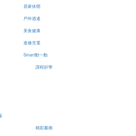
居家休閒
戶外逍遙
美食健康
進修充電
Smart動一動
課程好學
報
精彩書摘