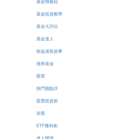
基金情報站
基金投資教學
基金大評比
基金達人
收益成長故事
債券基金
股票
熱門股點評
股票投資術
存股
ETF獲利術
達人開講