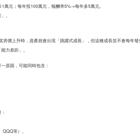
1萬元；每年投100萬元，報酬率5%→每年多5萬元。
害」。
那麼當房價上升時，資產就會出現「跳躍式成長」，但這種成長並不會每年
「能力差距」。
單一原因，可能同時包含：
徑：
0、QQQ等）。