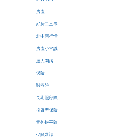
房產
好房二三事
北中南行情
房產小常識
達人開講
保險
醫療險
長期照顧險
投資型保險
意外旅平險
保險常識