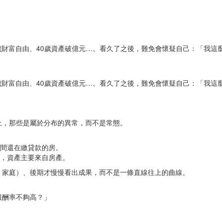
都是30歲財富自由、40歲資產破億元…。看久了之後，難免會懷疑自己：「
都是30歲財富自由、40歲資產破億元…。看久了之後，難免會懷疑自己：「
。
上，那些是屬於分布的異常，而不是常態。
1間還在繳貸款的房。
完，資產主要來自房產。
、家庭）、後期才慢慢看出成果，而不是一條直線往上的曲線。
報酬率不夠高？」