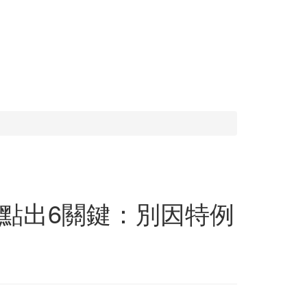
點出6關鍵：別因特例