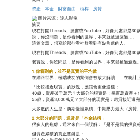
資產
本金
財富自由
槓桿
房貸
圖片來源：達志影像
摘要
現在打開Threads、臉書或YouTube，好像到處
說，你沒問題，是你看到的世界，本來就被過濾過…。
這篇文章，想寫給那些看社群看到有點焦慮的人。
現在打開Threads、臉書或YouTube，好像到處
老實說，你沒問題，是你看到的世界，本來就被過濾過
1.你看到的，並不是真實的平均數
在網路世界，極端成功的案例會被放大解讀——在統計
「比較接近現實」的狀況，應該會更像這樣：
40歲，資產破千萬元？大部分的現實是：幾百萬資產＋
55歲，資產3,000萬元？大部分的現實是：房貸接近還
大多數的人生是：前期慢慢累積、中期壓力最大（房貸
2.大部分的問題，通常是「本金結構」
很多人的焦慮，通常來自一個誤解：「是不是我的投資
但資產累積的真正關鍵是：
①本金：你每年能投入多少？