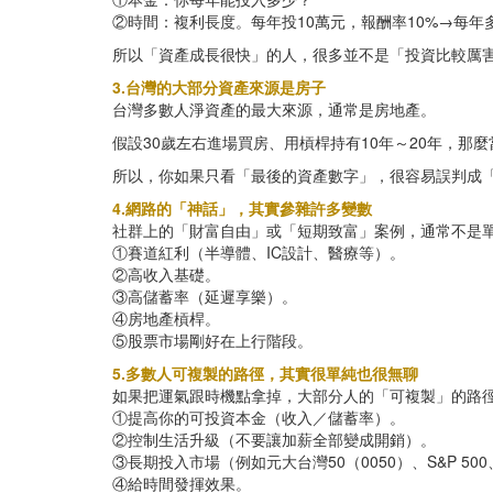
②時間：複利長度。每年投10萬元，報酬率10%→每年多
所以「資產成長很快」的人，很多並不是「投資比較厲
3.台灣的大部分資產來源是房子
台灣多數人淨資產的最大來源，通常是房地產。
假設30歲左右進場買房、用槓桿持有10年～20年，
所以，你如果只看「最後的資產數字」，很容易誤判成
4.網路的「神話」，其實參雜許多變數
社群上的「財富自由」或「短期致富」案例，通常不是
①賽道紅利（半導體、IC設計、醫療等）。
②高收入基礎。
③高儲蓄率（延遲享樂）。
④房地產槓桿。
⑤股票市場剛好在上行階段。
5.多數人可複製的路徑，其實很單純也很無聊
如果把運氣跟時機點拿掉，大部分人的「可複製」的路
①提高你的可投資本金（收入／儲蓄率）。
②控制生活升級（不要讓加薪全部變成開銷）。
③長期投入市場（例如元大台灣50（0050）、S&P 50
④給時間發揮效果。