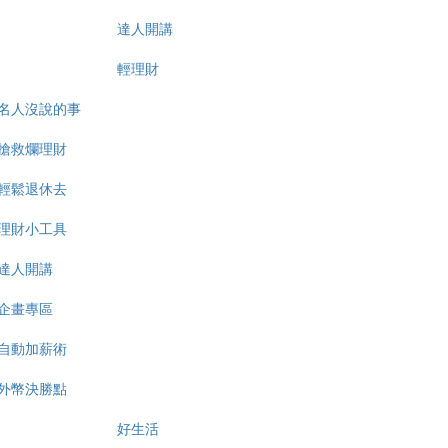
達人開講
輕理財
名人沒說的事
搶救爛理財
輕鬆退休去
理財小工具
達人開講
企畫專區
自動加薪術
外幣決勝點
好生活