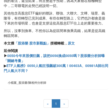
我的看法，還沒結束，而且會超乎預期，因為大家都在積極轉型
中，二哥聯電的走勢已經說明一切。
其他包含高股息ETF偏好的聯詠、聯強、大聯大、文曄、瑞昱、義
隆等，有些轉型已見到成果、有些在轉型路上，它們也許都會是接
下來的市場明星，也會是支撐這批高股息ETF往上走的重要推力。
所以，沒事別換車。不然你以為從區間車換乘高鐵，結果是從高鐵
轉區間車。
本文獲
「股添樂 股市新觀點」
授權轉載，
原文
延伸閱讀
▶
0050今年來股價狂飆，該把0056換成0050嗎？股添樂分析師曝
「關鍵考量」
▶
ETF人氣榜》0050人氣狂漲飆破300萬！00403A、00981A師出同
門人氣大不同？
小檔案_股添樂/陳相州分析師
«
1
»