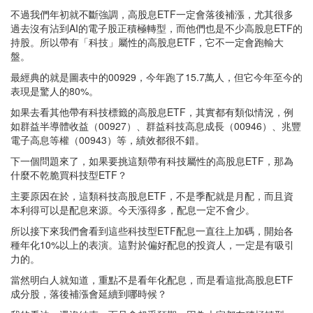
不過我們年初就不斷強調，高股息ETF一定會落後補漲，尤其很多
過去沒有沾到AI的電子股正積極轉型，而他們也是不少高股息ETF的
持股。所以帶有「科技」屬性的高股息ETF，它不一定會跑輸大
盤。
最經典的就是圖表中的00929，今年跑了15.7萬人，但它今年至今的
表現是驚人的80%。
如果去看其他帶有科技標籤的高股息ETF，其實都有類似情況，例
如群益半導體收益（00927）、群益科技高息成長（00946）、兆豐
電子高息等權（00943）等，績效都很不錯。
下一個問題來了，如果要挑這類帶有科技屬性的高股息ETF，那為
什麼不乾脆買科技型ETF？
主要原因在於，這類科技高股息ETF，不是季配就是月配，而且資
本利得可以是配息來源。今天漲得多，配息一定不會少。
所以接下來我們會看到這些科技型ETF配息一直往上加碼，開始各
種年化10%以上的表演。這對於偏好配息的投資人，一定是有吸引
力的。
當然明白人就知道，重點不是看年化配息，而是看這批高股息ETF
成分股，落後補漲會延續到哪時候？