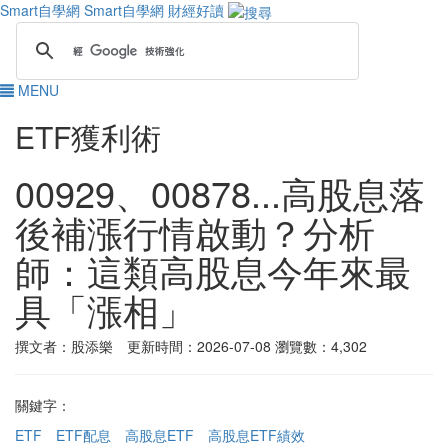
Smart自學網
Smart自學網 財經好讀
MENU
ETF獲利術
00929、00878...高股息落
後補漲行情啟動？分析
師：這類高股息今年來最
具「漲相」
撰文者：股添樂 更新時間：2026-07-08
瀏覽數：4,302
關鍵字：
ETF
ETF配息
高股息ETF
高股息ETF績效