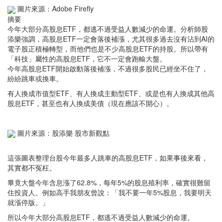
圖片來源：Adobe Firefly
摘要
今年大部分高股息ETF，都逃不過受益人數減少的命運。分析師股
添樂強調，高股息ETF一定會落後補漲，尤其很多過去沒有沾到AI的
電子股正積極轉型，而他們也是不少高股息ETF的持股。所以帶有
「科技」屬性的高股息ETF，它不一定會跑輸大盤。
今年高股息ETF開始啟動落後補漲，不過很多股民已經坐不住了，
紛紛跳車或換車。
有人換成市值型ETF、有人換成主動型ETF、或是也有人換成其他高
股息ETF，甚至也有人換成美債（現在應該不開心）。
圖片來源：股添樂 股市新觀點
這張圖表整理台股今年最多人跳車的高股息ETF，如果事後來看，
其實都不冤枉。
畢竟大盤今年含息漲了62.8%，每年5%的股息殖利率，確實很難留
住投資人。例如高手我朋友曾說：「我不要一年5%股息，我要明天
就漲停版。」
所以今年大部分高股息ETF，都逃不過受益人數減少的命運。