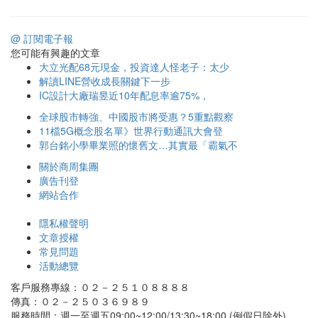
@ 訂閱電子報
您可能有興趣的文章
大立光配68元現金，投資達人怪老子：太少
解讀LINE營收成長關鍵下一步
IC設計大廠瑞昱近10年配息率逾75%，
全球股市轉強、中國股市將受惠？5重點觀察
11檔5G概念股名單》世界行動通訊大會登
郭台銘小學畢業照的懷舊文…其實最「霸氣不
關於商周集團
廣告刊登
網站合作
隱私權聲明
文章授權
常見問題
活動總覽
客戶服務專線：０２－２５１０８８８８
傳真：０２－２５０３６９８９
服務時間：週一至週五09:00~12:00/13:30~18:00 (例假日除外)