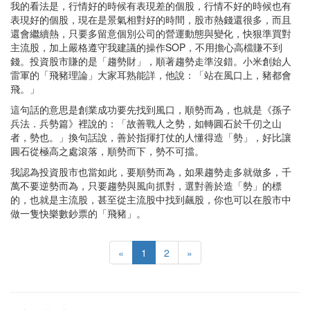
我的看法是，行情好的時候有表現差的個股，行情不好的時候也有
表現好的個股，現在是景氣相對好的時間，股市熱錢還很多，而且
還會繼續熱，只要多留意個別公司的營運動態與變化，快狠準買對
主流股，加上嚴格遵守我建議的操作SOP，不用擔心高檔賺不到
錢。投資股市賺的是「趨勢財」，順著趨勢走準沒錯。小米創始人
雷軍的「飛豬理論」大家耳熟能詳，他說：「站在風口上，豬都會
飛。」
這句話的意思是創業成功要先找到風口，順勢而為，也就是《孫子
兵法．兵勢篇》裡說的：「故善戰人之勢，如轉圓石於千仞之山
者，勢也。」換句話說，善於指揮打仗的人懂得造「勢」，好比讓
圓石從極高之處滾落，順勢而下，勢不可擋。
我認為投資股市也當如此，要順勢而為，如果趨勢走多就做多，千
萬不要逆勢而為，只要趨勢與風向抓對，選對善於造「勢」的標
的，也就是主流股，甚至從主流股中找到飆股，你也可以在股市中
做一隻快樂數鈔票的「飛豬」。
«
1
2
»