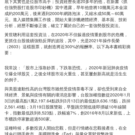
底下其實也是位股市高手；投資經歷長達20多年的他，在新書《抓
住強勢股打造股市印鈔機》當中透露，早年他曾將10幾萬元本金滾
成約200萬元，後來遇到2000年網路泡沫，又縮水成50萬～60萬
元。進入媒體集團工作後，開始大量涉獵總體經濟、基本面、技術
分析，經歷不斷修正後，確立了屬於自己的一套強勢股投資法。
黃世聰利用這套投資法，在2020年不但躲過疫情重創股市的危機，
更抓住台股後續強勁反彈的波段，其中，光是2021年操作長榮
（2603）這檔股票，就創造將近300%的報酬率。以下為本書精彩摘
要：
我常說：「股市上漲靠鈔票，下跌靠恐慌。」2020年新冠肺炎疫情
引爆全球股災，之後全球股市浴火重生，甚至屢創新高就是活生生
的例子。
與美股連動性高的台灣股市雖然受疫情荼毒不深，卻也受到來自全
球經濟、景氣與疫情有關的壞消息影響，台股加權指數從2020年1月
3日的最高點1萬2,197.64點跌到3月13日的最低點9,636.15點，跌掉
2,561.49點；3月19日股匯雙殺，早盤跳空開低後即摜破10年線關
卡，指數最低跌到8,523點，跌幅逾7%，創2016年8月以來新低，上
市櫃跌停家數超過500家。
這種時候，多數投資人開始悲觀，但是行情總在悲觀後產生，在全
球央行聯手救市，美國聯準會（Fed）與量化寬鬆貨幣政策