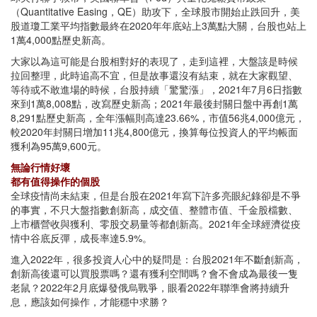
（Quantitative Easing，QE）助攻下，全球股市開始止跌回升，美
股道瓊工業平均指數最終在2020年年底站上3萬點大關，台股也站上
1萬4,000點歷史新高。
大家以為這可能是台股相對好的表現了，走到這裡，大盤該是時候
拉回整理，此時追高不宜，但是故事還沒有結束，就在大家觀望、
等待或不敢進場的時候，台股持續「驚驚漲」，2021年7月6日指數
來到1萬8,008點，改寫歷史新高；2021年最後封關日盤中再創1萬
8,291點歷史新高，全年漲幅則高達23.66%，市值56兆4,000億元，
較2020年封關日增加11兆4,800億元，換算每位投資人的平均帳面
獲利為95萬9,600元。
無論行情好壞
都有值得操作的個股
全球疫情尚未結束，但是台股在2021年寫下許多亮眼紀錄卻是不爭
的事實，不只大盤指數創新高，成交值、整體市值、千金股檔數、
上市櫃營收與獲利、零股交易量等都創新高。2021年全球經濟從疫
情中谷底反彈，成長率達5.9%。
進入2022年，很多投資人心中的疑問是：台股2021年不斷創新高，
創新高後還可以買股票嗎？還有獲利空間嗎？會不會成為最後一隻
老鼠？2022年2月底爆發俄烏戰爭，眼看2022年聯準會將持續升
息，應該如何操作，才能穩中求勝？