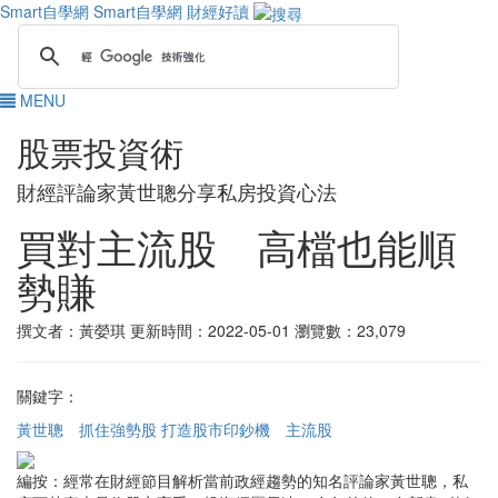
Smart自學網
Smart自學網 財經好讀
MENU
股票投資術
財經評論家黃世聰分享私房投資心法
買對主流股 高檔也能順
勢賺
撰文者：黃嫈琪
更新時間：2022-05-01
瀏覽數：23,079
關鍵字：
黃世聰
抓住強勢股 打造股市印鈔機
主流股
編按：經常在財經節目解析當前政經趨勢的知名評論家黃世聰，私