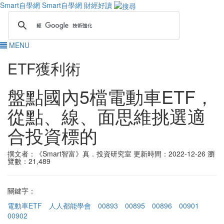
Smart自學網
Smart自學網 財經好讀
MENU
ETF獲利術
盤點國內5檔電動車ETF，
從點、線、面思維挑選適
合投資標的
撰文者：《Smart智富》真．投資研究室
更新時間：2022-12-26
瀏
覽數：21,489
關鍵字：
電動車ETF
人人都能學會
00893
00895
00896
00901
00902