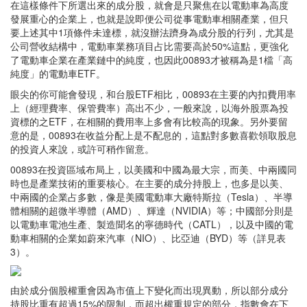
在這樣條件下所選出來的成分股，就會是只聚焦在以電動車為高度
發展重心的企業上，也就是說即便公司從事電動車相關產業，但只
要上述其中1項條件未達標，就沒辦法躋身為成分股的行列，尤其是
公司營收結構中，電動車業務項目占比需要高於50%這點，更強化
了電動車企業在產業鏈中的純度，也因此00893才被稱為是1檔「高
純度」的電動車ETF。
眼尖的你可能會發現，和台股ETF相比，00893在主要的內扣費用率
上（經理費率、保管費率）高出不少，一般來說，以海外股票為投
資標的之ETF，在相關的費用率上多會有比較高的現象。另外要留
意的是，00893在收益分配上是不配息的，這點對多數喜歡領取股息
的投資人來說，或許可稍作留意。
00893在投資區域布局上，以美國和中國為最大宗，而美、中兩國同
時也是產業技術的重要核心。在主要的成分持股上，也多是以美、
中兩國的企業占多數，像是美國電動車大廠特斯拉（Tesla）、半導
體相關的超微半導體（AMD）、輝達（NVIDIA）等；中國部分則是
以電動車電池生產、製造聞名的寧德時代（CATL），以及中國的電
動車相關的企業如蔚來汽車（NIO）、比亞迪（BYD）等（詳見表
3）。
由於成分個股權重會因為市值上下變化而出現異動，所以部分成分
持股比重有超過15%的限制，而超出權重規定的部分，指數會在下