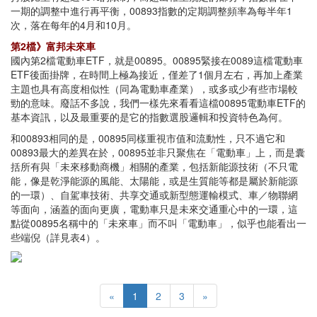
一期的調整中進行再平衡，00893指數的定期調整頻率為每半年1
次，落在每年的4月和10月。
第2檔》富邦未來車
國內第2檔電動車ETF，就是00895。00895緊接在0089這檔電動車
ETF後面掛牌，在時間上極為接近，僅差了1個月左右，再加上產業
主題也具有高度相似性（同為電動車產業），或多或少有些市場較
勁的意味。廢話不多說，我們一樣先來看看這檔00895電動車ETF的
基本資訊，以及最重要的是它的指數選股邏輯和投資特色為何。
和00893相同的是，00895同樣重視市值和流動性，只不過它和
00893最大的差異在於，00895並非只聚焦在「電動車」上，而是囊
括所有與「未來移動商機」相關的產業，包括新能源技術（不只電
能，像是乾淨能源的風能、太陽能，或是生質能等都是屬於新能源
的一環）、自駕車技術、共享交通或新型態運輸模式、車／物聯網
等面向，涵蓋的面向更廣，電動車只是未來交通重心中的一環，這
點從00895名稱中的「未來車」而不叫「電動車」，似乎也能看出一
些端倪（詳見表4）。
«
1
2
3
»