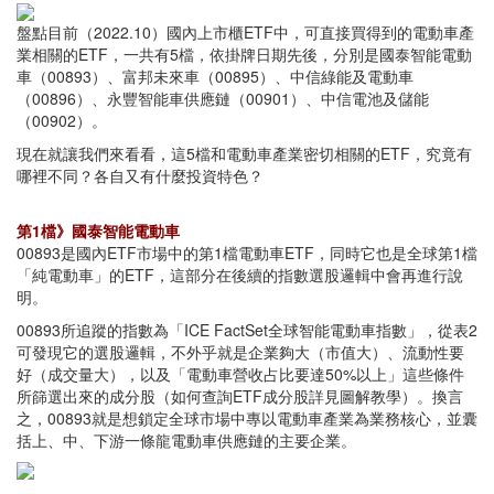
盤點目前（2022.10）國內上市櫃ETF中，可直接買得到的電動車產
業相關的ETF，一共有5檔，依掛牌日期先後，分別是國泰智能電動
車（00893）、富邦未來車（00895）、中信綠能及電動車
（00896）、永豐智能車供應鏈（00901）、中信電池及儲能
（00902）。
現在就讓我們來看看，這5檔和電動車產業密切相關的ETF，究竟有
哪裡不同？各自又有什麼投資特色？
第1檔》國泰智能電動車
00893是國內ETF市場中的第1檔電動車ETF，同時它也是全球第1檔
「純電動車」的ETF，這部分在後續的指數選股邏輯中會再進行說
明。
00893所追蹤的指數為「ICE FactSet全球智能電動車指數」，從表2
可發現它的選股邏輯，不外乎就是企業夠大（市值大）、流動性要
好（成交量大），以及「電動車營收占比要達50%以上」這些條件
所篩選出來的成分股（如何查詢ETF成分股詳見圖解教學）。換言
之，00893就是想鎖定全球市場中專以電動車產業為業務核心，並囊
括上、中、下游一條龍電動車供應鏈的主要企業。