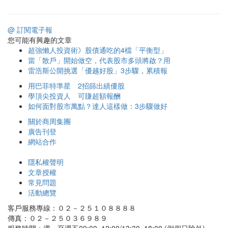
@ 訂閱電子報
您可能有興趣的文章
超強懶人投資術》股債通吃的4檔「平衡型」
當「散戶」開始做空，代表股市多頭將啟？用
雷浩斯公開挑選「優越好股」3步驟，累積報
用巴菲特準星 2招篩出績優股
學頂尖投資人 可賺超額報酬
如何面對股市萬點？達人這樣做：3步驟做好
關於商周集團
廣告刊登
網站合作
隱私權聲明
文章授權
常見問題
活動總覽
客戶服務專線：０２－２５１０８８８８
傳真：０２－２５０３６９８９