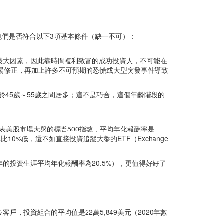
們是否符合以下3項基本條件（缺一不可）：
最大因素，因此靠時間複利致富的成功投資人，不可能在
市場修正，再加上許多不可預期的恐慌或大型突發事件導致
定是介於45歲～55歲之間居多；這不是巧合，這個年齡階段的
）代表美股市場大盤的標普500指數，平均年化報酬率是
0%低，還不如直接投資追蹤大盤的ETF（Exchange
的投資生涯平均年化報酬率為20.5%），更值得好好了
00位客戶，投資組合的平均值是22萬5,849美元（2020年數