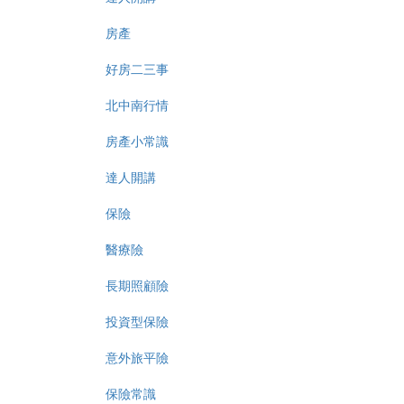
房產
好房二三事
北中南行情
房產小常識
達人開講
保險
醫療險
長期照顧險
投資型保險
意外旅平險
保險常識