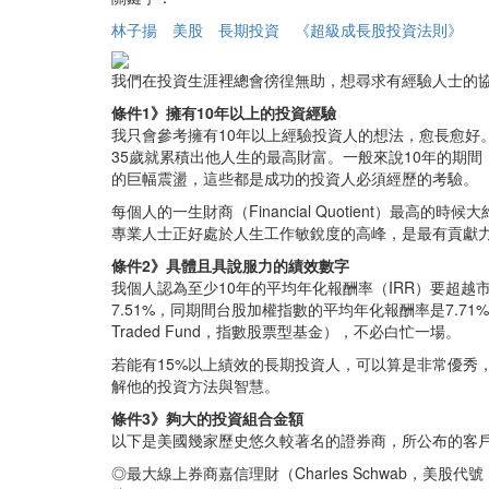
林子揚
美股
長期投資
《超級成長股投資法則》
我們在投資生涯裡總會徬徨無助，想尋求有經驗人士的
條件1》擁有10年以上的投資經驗
我只會參考擁有10年以上經驗投資人的想法，愈長愈
35歲就累積出他人生的最高財富。一般來說10年的期
的巨幅震盪，這些都是成功的投資人必須經歷的考驗。
每個人的一生財商（Financial Quotient）
專業人士正好處於人生工作敏銳度的高峰，是最有貢獻
條件2》具體且具說服力的績效數字
我個人認為至少10年的平均年化報酬率（IRR）要超越市
7.51%，同期間台股加權指數的平均年化報酬率是7.7
Traded Fund，指數股票型基金），不必白忙一場。
若能有15%以上績效的長期投資人，可以算是非常優秀，
解他的投資方法與智慧。
條件3》夠大的投資組合金額
以下是美國幾家歷史悠久較著名的證券商，所公布的客
◎最大線上券商嘉信理財（Charles Schwab，美股代號