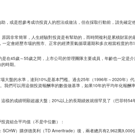
協助，或是想參考成功投資人的想法或做法，但在採取行動前，請先確定他
好。原因非常簡單，人生經驗對投資是有幫助的，而時間複利是累積財富的
間，一定會經歷市場的熊市、正常的經濟景氣循環週期和多次相當程度的
最高的時候大約是在45歲～55歲之間，上市公司的管理團隊主要成員，年齡也一
力的時期。
場大盤的水準，達到10%是基本門檻。過去25年（1996年～2020年
1%。我們可以用這個投資報酬率的數值做基準，如果10年的平均年化報酬率比1
這樣的成績明顯超越大盤；20%以上的長期績效就很罕見了（巴菲特54年
戶投資組合平均值（不是中位數）：
：SCHW）購併德美利（TD Ameritrade）後，兩者總共有2,962萬9,0