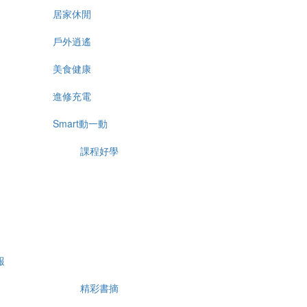
居家休閒
戶外逍遙
美食健康
進修充電
Smart動一動
課程好學
報
精彩書摘