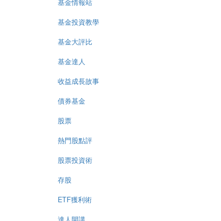
基金情報站
基金投資教學
基金大評比
基金達人
收益成長故事
債券基金
股票
熱門股點評
股票投資術
存股
ETF獲利術
達人開講