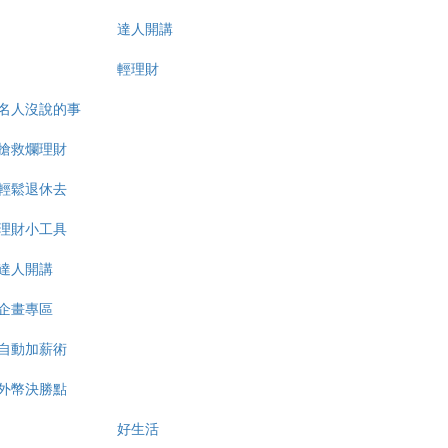
達人開講
輕理財
名人沒說的事
搶救爛理財
輕鬆退休去
理財小工具
達人開講
企畫專區
自動加薪術
外幣決勝點
好生活