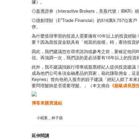
據）。
◎盈透證券（Interactive Brokers，美股代號：IB
◎億創理財（E*Trade Financial）的516萬9,7
併。
為什麼值得學習的投資人需要擁有10年以上的投資經
要？因為當投資金額具有「相當的規模」時，看待投資
因此，我們建議您在尋求諮詢或參考之前，要確定他同時
信。再強調一次，我們談的是必須要有10年以上的投資
此外，我不建議找銀行理專或股票經紀人提供投資建議
成為他們公司各項金融產品的買家，藉此賺取佣金，這是他
Keynes）曾向他初入股市的姪子建議「經紀人錯了
要問理髮師是否需要理髮。」（本文摘自
《超級成長股
博客來購買連結
小檔案＿林子揚
延伸閱讀