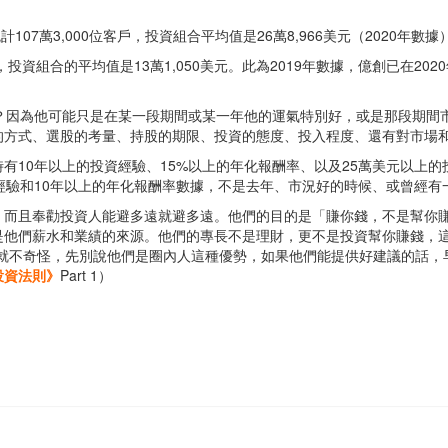
KR）統計107萬3,000位客戶，投資組合平均值是26萬8,966美元（2020年數據
57位客戶，投資組合的平均值是13萬1,050美元。此為2019年數據，億創已在202
驗？因為他可能只是在某一段期間或某一年他的運氣特別好，或是那段期間
的方式、選股的考量、持股的期限、投資的態度、投入程度、還有對市場
有10年以上的投資經驗、15%以上的年化報酬率、以及25萬美元以上
經驗和10年以上的年化報酬率數據，不是去年、市況好的時候、或曾經有
！而且奉勸投資人能避多遠就避多遠。他們的目的是「賺你錢，不是幫你
們薪水和業績的來源。他們的專長不是理財，更不是投資幫你賺錢，這點要銘
本來就不奇怪，先別說他們是圈內人這種優勢，如果他們能提供好建議的話
投資法則》
Part 1）