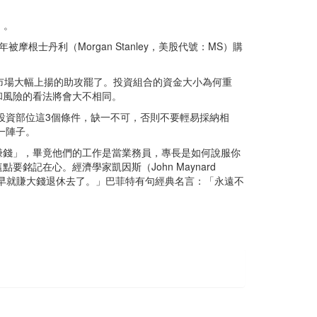
）。
0年被摩根士丹利（Morgan Stanley，美股代號：MS）購
市場大幅上揚的助攻罷了。投資組合的資金大小為何重
和風險的看法將會大不相同。
的投資部位這3個條件，缺一不可，否則不要輕易採納相
一陣子。
賺錢」，畢竟他們的工作是當業務員，專長是如何說服你
記在心。經濟學家凱因斯（John Maynard
，早就賺大錢退休去了。」巴菲特有句經典名言：「永遠不