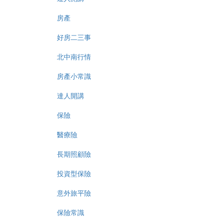
房產
好房二三事
北中南行情
房產小常識
達人開講
保險
醫療險
長期照顧險
投資型保險
意外旅平險
保險常識