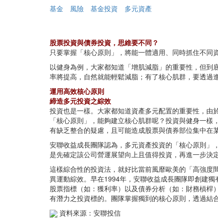
基金
風險
基金投資
多元資產
股票投資與債券投資，思維要不同？
只要掌握「核心原則」，將能一體適用、同時抓住不同
以健身為例，大家都知道「增肌減脂」的重要性，但到
率將提高，自然就能輕鬆減脂；有了核心肌群，要透過
運用高效核心原則
締造多元投資之綜效
投資也是一樣。大家都知道資產多元配置的重要性，由
「核心原則」，能夠建立核心肌群呢？投資與健身一樣
有缺乏整合的疑慮，且可能造成股票與債券部位集中在
安聯收益成長團隊認為，多元資產投資的「核心原則」
是先確定該公司營運展望向上且值得投資，再進一步決
這樣綜合性的投資法，就好比當前風靡歐美的「高強度間歇
異運動綜效。早在1994年，安聯收益成長團隊即創建獨有的
股票指標（如：獲利率）以及債券分析（如：財務槓桿
有潛力之投資標的。團隊掌握獨到的核心原則，透過結
資料來源：安聯投信