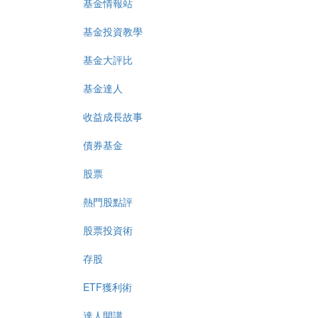
基金情報站
基金投資教學
基金大評比
基金達人
收益成長故事
債券基金
股票
熱門股點評
股票投資術
存股
ETF獲利術
達人開講