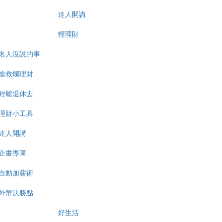
達人開講
輕理財
名人沒說的事
搶救爛理財
輕鬆退休去
理財小工具
達人開講
企畫專區
自動加薪術
外幣決勝點
好生活