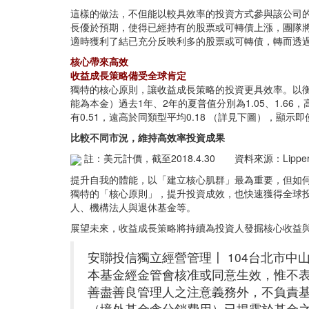
這樣的做法，不但能以較具效率的投資方式參與該公司
長優於預期，使得已經持有的股票或可轉債上漲，團隊
適時獲利了結已充分反映利多的股票或可轉債，轉而透
核心帶來高效
收益成長策略備受全球肯定
獨特的核心原則，讓收益成長策略的投資更具效率。以衡量
能為本金）過去1年、2年的夏普值分別為1.05、1.66
有0.51，遠高於同類型平均0.18 （詳見下圖），
比較不同市況，維持高效率投資成果
註：美元計價，截至2018.4.30 資料來源：Lippe
提升自我的體能，以「建立核心肌群」最為重要，但如
獨特的「核心原則」，提升投資成效，也快速獲得全球投資人
人、機構法人與退休基金等。
展望未來，收益成長策略將持續為投資人發掘核心收益
安聯投信獨立經營管理〡 104台北市中山區復興北
本基金經金管會核准或同意生效，惟不
善盡善良管理人之注意義務外，不負責
（境外基金含分銷費用）已揭露於基金之