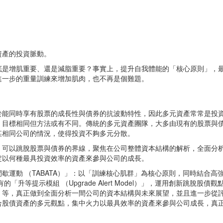
資產的投資脈動。
底是增肌重要、還是減脂重要？事實上，提升自我體能的「核心原則」，
進一步的重量訓練來增加肌肉，也不再是個難題。
於能同時享有股票的成長性與債券的抗波動特性，因此多元資產常常是投
，目標相同但方法或有不同。傳統的多元資產團隊，大多由現有的股票與
某相同公司的情況，使得投資不夠多元分散。
，可以跳脫股票與債券的界線，聚焦在公司整體資本結構的解析，全面分
定以何種最具投資效率的資產來參與公司的成長。
運動 （TABATA）」：以「訓練核心肌群」為核心原則，同時結合高
「升等提示模組 （Upgrade Alert Model）」，運用創新跳脫
）等，真正做到全面分析一間公司的資本結構與未來展望，並且進一步從
合股債資產的多元觀點，集中火力以最具效率的資產來參與公司成長，真