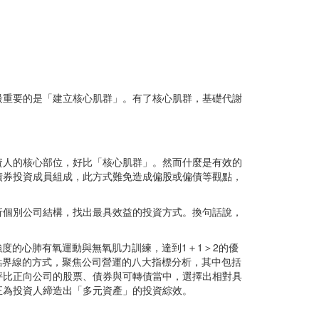
最重要的是「建立核心肌群」。有了核心肌群，基礎代謝
資人的核心部位，好比「核心肌群」。然而什麼是有效的
債券投資成員組成，此方式難免造成偏股或偏債等觀點，
析個別公司結構，找出最具效益的投資方式。換句話說，
強度的心肺有氧運動與無氧肌力訓練，達到1＋1＞2的優
股債觀點界線的方式，聚焦公司營運的八大指標分析，其中包括
評比正向公司的股票、債券與可轉債當中，選擇出相對具
正為投資人締造出「多元資產」的投資綜效。