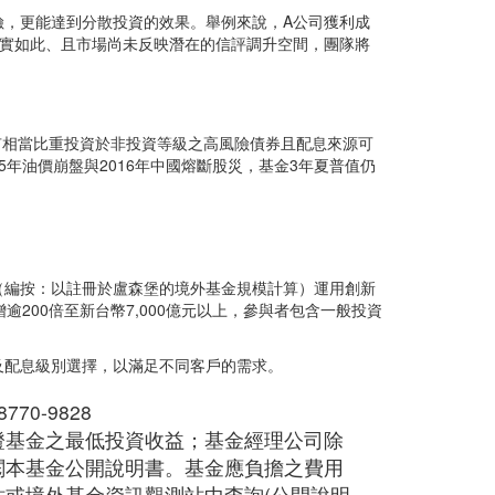
險，更能達到分散投資的效果。舉例來說，A公司獲利成
事實如此、且市場尚未反映潛在的信評調升空間，團隊將
金有相當比重投資於非投資等級之高風險債券且配息來源可
015年油價崩盤與2016年中國熔斷股災，基金3年夏普值仍
（編按：以註冊於盧森堡的境外基金規模計算）運用創新
逾200倍至新台幣7,000億元以上，參與者包含一般投資
及配息級別選擇，以滿足不同客戶的需求。
70-9828
證基金之最低投資收益；基金經理公司除
閱本基金公開說明書。基金應負擔之費用
或境外基金資訊觀測站中查詢(公開說明