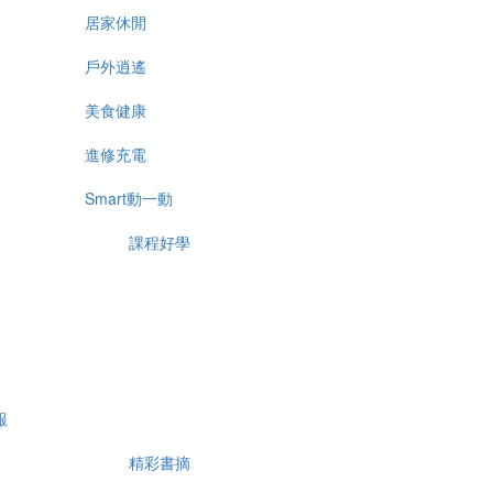
居家休閒
戶外逍遙
美食健康
進修充電
Smart動一動
課程好學
報
精彩書摘