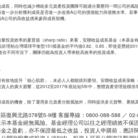
的成長，同時也減少傳統多元資產投資團隊可能過分重壓同一間公司的風
將進一步分析獲利成長是否進一步改善A公司的償債能力與債務水準。若
過A公司的高收益債來參與成長契機。
投資效率的夏普值（sharp ratio）來看，安聯收益成長基金（本基
，高於理柏台灣環球平衡型151檔基金的平均值0.82、0.85，即使是歷經2
顯示即使在不同市況下，團隊仍能為投資人帶來較高效率的投資成果。
r
何有效地提升「核心肌群」，未必人人都能抓到要領。安聯收益成長策略
的廣大迴響，從2012至2017年底短短5年中，整體資產管理規模倍增
與成長的機會，除了運用多元資產分散風險外，同時提供多元貨幣、累積
路378號5-9樓 客服專線：0800-088-588 ／ 02-87
表示本基金絕無風險。基金經理公司以往之經理績效不保
基金之盈虧，亦不保證最低之收益，投資人申購前，應詳
公開說明書或投資人須知中，投資人可至公開資訊觀測站