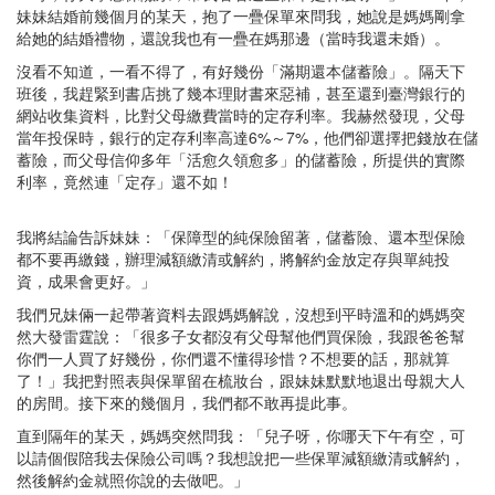
妹妹結婚前幾個月的某天，抱了一疊保單來問我，她說是媽媽剛拿
給她的結婚禮物，還說我也有一疊在媽那邊（當時我還未婚）。
沒看不知道，一看不得了，有好幾份「滿期還本儲蓄險」。隔天下
班後，我趕緊到書店挑了幾本理財書來惡補，甚至還到臺灣銀行的
網站收集資料，比對父母繳費當時的定存利率。我赫然發現，父母
當年投保時，銀行的定存利率高達6%～7%，他們卻選擇把錢放在儲
蓄險，而父母信仰多年「活愈久領愈多」的儲蓄險，所提供的實際
利率，竟然連「定存」還不如！
我將結論告訴妹妹：「保障型的純保險留著，儲蓄險、還本型保險
都不要再繳錢，辦理減額繳清或解約，將解約金放定存與單純投
資，成果會更好。」
我們兄妹倆一起帶著資料去跟媽媽解說，沒想到平時溫和的媽媽突
然大發雷霆說：「很多子女都沒有父母幫他們買保險，我跟爸爸幫
你們一人買了好幾份，你們還不懂得珍惜？不想要的話，那就算
了！」我把對照表與保單留在梳妝台，跟妹妹默默地退出母親大人
的房間。接下來的幾個月，我們都不敢再提此事。
直到隔年的某天，媽媽突然問我：「兒子呀，你哪天下午有空，可
以請個假陪我去保險公司嗎？我想說把一些保單減額繳清或解約，
然後解約金就照你說的去做吧。」