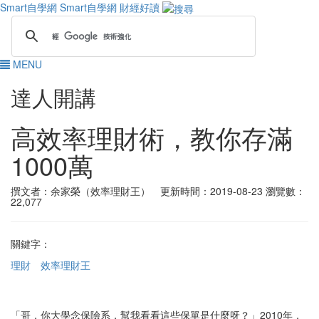
Smart自學網
Smart自學網 財經好讀
MENU
達人開講
高效率理財術，教你存滿
1000萬
撰文者：余家榮（效率理財王） 更新時間：2019-08-23
瀏覽數：
22,077
關鍵字：
理財
效率理財王
「哥，你大學念保險系，幫我看看這些保單是什麼呀？」2010年，