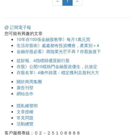
«
1
»
@ 訂閱電子報
您可能有興趣的文章
10年存100張金融股教學》每月1萬元買
生活存股術》處處都有投資機會，產業別＋4
金融存股必看》壽險業光芒不再？存股族接下
從財報、4指標篩優質銀行股
存股》公開10檔熱門金融股資優生，比放定
存股名單》4條件篩選：穩定獲利且股利大方
關於商周集團
廣告刊登
網站合作
隱私權聲明
文章授權
常見問題
活動總覽
客戶服務專線：０２－２５１０８８８８