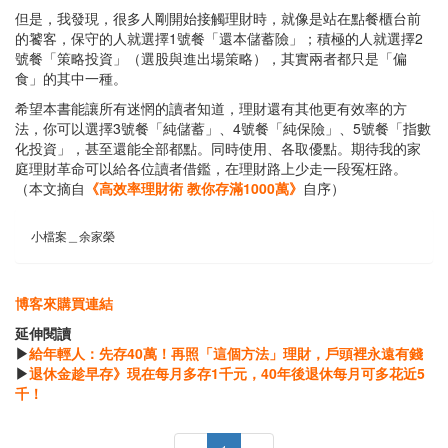
但是，我發現，很多人剛開始接觸理財時，就像是站在點餐櫃台前
的饕客，保守的人就選擇1號餐「還本儲蓄險」；積極的人就選擇2
號餐「策略投資」（選股與進出場策略），其實兩者都只是「偏
食」的其中一種。
希望本書能讓所有迷惘的讀者知道，理財還有其他更有效率的方
法，你可以選擇3號餐「純儲蓄」、4號餐「純保險」、5號餐「指數
化投資」，甚至還能全部都點。同時使用、各取優點。期待我的家
庭理財革命可以給各位讀者借鑑，在理財路上少走一段冤枉路。
（本文摘自
《高效率理財術 教你存滿1000萬》
自序）
小檔案＿余家榮
博客來購買連結
延伸閱讀
▶
給年輕人：先存40萬！再照「這個方法」理財，戶頭裡永遠有錢
▶
退休金趁早存》現在每月多存1千元，40年後退休每月可多花近5
千！