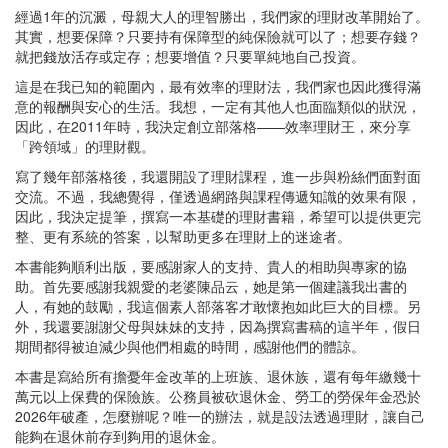
經過1年的沉澱，母親大人的理智勝出，我們家的理財改革開始了。
其實，想要保障？只要持有保障型的純保險就可以了；想要存錢？
就把錢放活存或定存；想要增值？只要單純地自己投資。
這是在我已知的範圍內，最有效率的理財法，我們家也因此獲得滿
意的報酬與安心的生活。我想，一定有其他人也面臨類似的狀況，
因此，在2011年時，我決定創立部落格——效率理財王，來分享
「跨領域」的理財觀。
寫了幾年部落格後，我還開設了理財課程，進一步與粉絲們面對面
交流。不過，我總覺得，僅透過網路與課程傳遞知識的效果有限，
因此，我決定提筆，撰寫一本基礎的理財書籍，希望可以提供更完
整、更有系統的答案，以幫助更多在理財上的迷途者。
本書能夠順利出版，要感謝家人的支持、貴人的相助與專家的協
助。首先要感謝我親愛的老婆陳品云，她是第一個建議我出書的
人，有她的鼓勵，我這個素人部落客才敢懷抱如此巨大的目標。另
外，我還要謝謝父母與妹妹的支持，因為撰寫書稿的這半年，假日
期間都得被迫減少與他們相處的時間，感謝他們的體諒。
本書是寫給所有擔憂年金改革的上班族、退休族，還有每年繳幾十
萬元以上保費的保險族。公務員被砍退休金、勞工的勞保年金恐於
2026年破產，怎麼辦呢？唯一的辦法，就是設法透過理財，讓自己
能夠在退休前存到夠用的退休金。