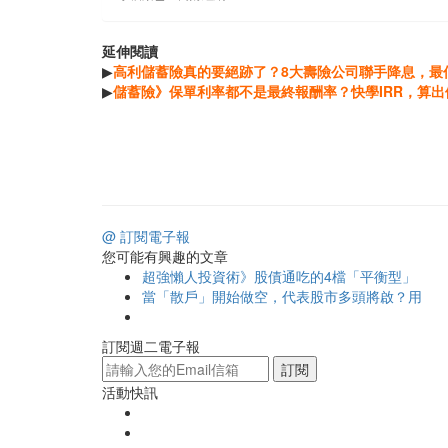
延伸閱讀
▶
高利儲蓄險真的要絕跡了？8大壽險公司聯手降息，最低
▶
儲蓄險》保單利率都不是最終報酬率？快學IRR，算
@ 訂閱電子報
您可能有興趣的文章
超強懶人投資術》股債通吃的4檔「平衡型」
當「散戶」開始做空，代表股市多頭將啟？用
訂閱週二電子報
訂閱
活動快訊