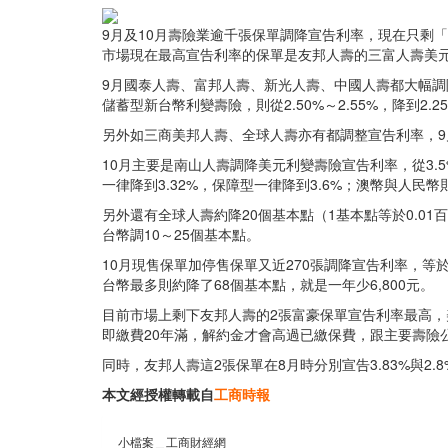
9月及10月壽險業逾千張保單調降宣告利率，現在只剩「富
市場現在最高宣告利率的保單是友邦人壽的三富人壽美元利
9月國泰人壽、富邦人壽、新光人壽、中國人壽都大幅調降宣告
儲蓄型新台幣利變壽險，則從2.50%～2.55%，降到2.
另外如三商美邦人壽、全球人壽亦有都調整宣告利率，9
10月主要是南山人壽調降美元利變壽險宣告利率，從3.5%
一律降到3.32%，保障型一律降到3.6%；澳幣與人民幣則
另外還有全球人壽約降20個基本點（1基本點等於0.01
台幣調10～25個基本點。
10月現售保單加停售保單又近270張調降宣告利率，等
台幣最多則約降了68個基本點，就是一年少6,800元。
目前市場上剩下友邦人壽的2張富豪保單宣告利率最高，美
即繳費20年滿，解約金才會高過已繳保費，跟主要壽險
同時，友邦人壽這2張保單在8月時分別宣告3.83%與
本文經授權轉載自
工商時報
小檔案＿工商財經網