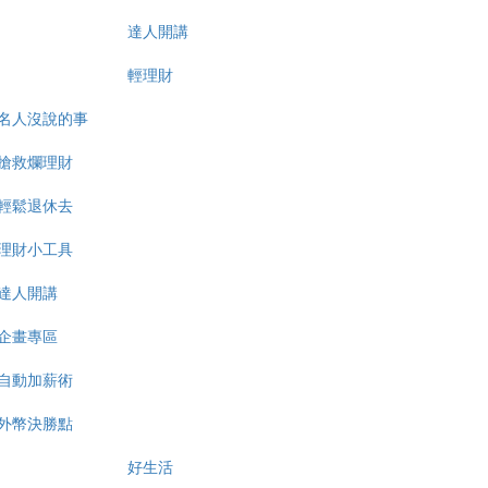
達人開講
輕理財
名人沒說的事
搶救爛理財
輕鬆退休去
理財小工具
達人開講
企畫專區
自動加薪術
外幣決勝點
好生活