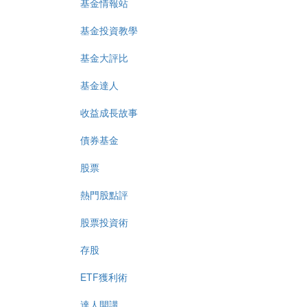
基金情報站
基金投資教學
基金大評比
基金達人
收益成長故事
債券基金
股票
熱門股點評
股票投資術
存股
ETF獲利術
達人開講