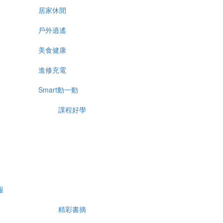
居家休閒
戶外逍遙
美食健康
進修充電
Smart動一動
課程好學
報
精彩書摘