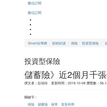
數位訂閱
數位訂閱
Smart自學網
財經好讀
保險
投資型保險
投資型保險
儲蓄險》近2個月千
撰文者：彭禎伶 更新時間：2019-10-08
瀏覽數：56,1
關鍵字：
保險
儲蓄險
保單
宣告利率