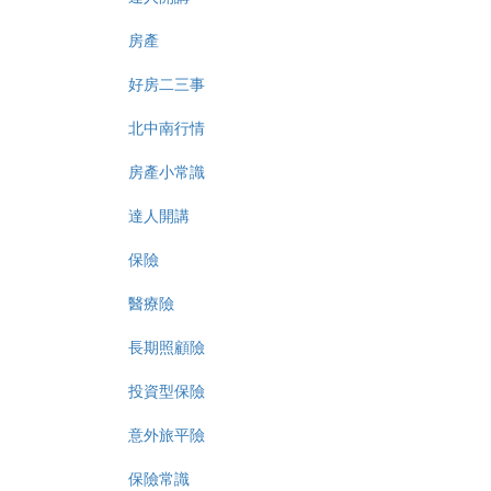
房產
好房二三事
北中南行情
房產小常識
達人開講
保險
醫療險
長期照顧險
投資型保險
意外旅平險
保險常識