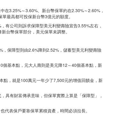
5%～3.60%、新台幣保單約在2.30%～2.60%，
張保單最高都可投保新台幣3億元的額度。
0%，有公司則訴求保障型美元利變壽險宣告3.55%左右，
人壽只降新台幣保單部分，美元保單未調整。
%，保障型則由2.6%降到2.52%，儲蓄型美元利變壽險
10個基本點，元大人壽則是美元降12～40個基本點，新
點，就是100萬元一年少了7,500元的增值回饋金，新
過3代，具有財富傳承意味，但保單實際上算是「保障型」，
低，也代表保戶要靠保單累積資產，時間必須拉長。