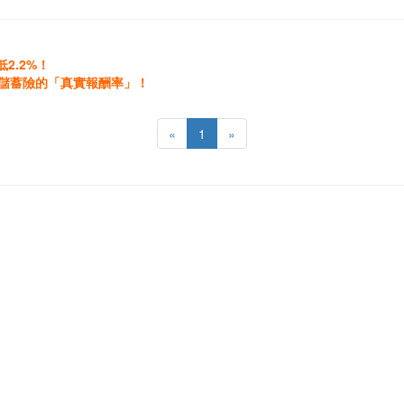
2.2%！
出儲蓄險的「真實報酬率」！
«
1
»