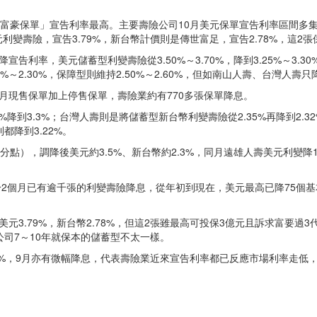
豪保單」宣告利率最高。主要壽險公司10月美元保單宣告利率區間多集中在3.2
變壽險，宣告3.79%，新台幣計價則是傳世富足，宣告2.78%，這2
利率，美元儲蓄型利變壽險從3.50%～3.70%，降到3.25%～3.3
25%～2.30%，保障型則維持2.50%～2.60%，但如南山人壽、台灣
月現售保單加上停售保單，壽險業約有770多張保單降息。
降到3.3%；台灣人壽則是將儲蓄型新台幣利變壽險從2.35%再降到2.32
都降到3.22%。
百分點），調降後美元約3.5%、新台幣約2.3%，同月遠雄人壽美元利變降
於2個月已有逾千張的利變壽險降息，從年初到現在，美元最高已降75個基本
元3.79%，新台幣2.78%，但這2張雖最高可投保3億元且訴求富要
公司7～10年就保本的儲蓄型不太一樣。
2.8%，9月亦有微幅降息，代表壽險業近來宣告利率都已反應市場利率走