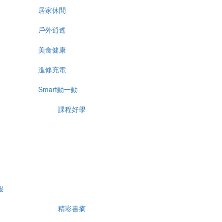
居家休閒
戶外逍遙
美食健康
進修充電
Smart動一動
課程好學
報
精彩書摘