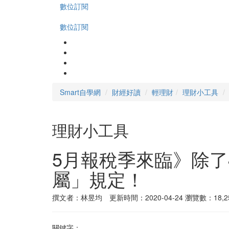
數位訂閱
數位訂閱
Smart自學網
財經好讀
輕理財
理財小工具
理財小工具
5月報稅季來臨》除
屬」規定！
撰文者：林昱均 更新時間：2020-04-24
瀏覽數：18,2
關鍵字：