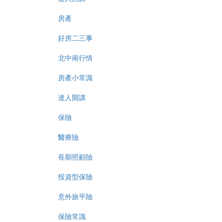
房產
好房二三事
北中南行情
房產小常識
達人開講
保險
醫療險
長期照顧險
投資型保險
意外旅平險
保險常識