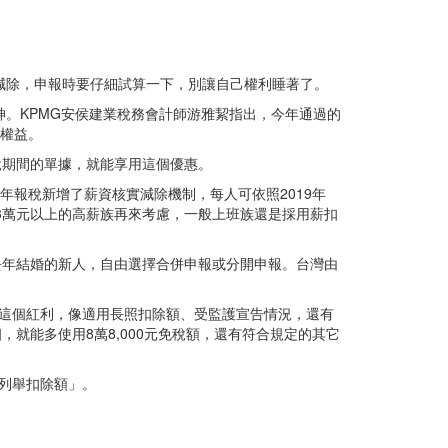
實減除，申報時要仔細試算一下，別讓自己權利睡著了。
。KPMG安侯建業稅務會計師游雅絜指出，今年通過的
關權益。
稅期間的單據，就能享用這個優惠。
，今年報稅新增了薪資核實減除機制，每人可依照2019年
3萬元以上的高薪族再來考慮，一般上班族還是採用薪扣
去年結婚的新人，自由選擇合併申報或分開申報。台灣由
這個紅利，像適用長照扣除額、受監護宣告情況，還有
，就能多使用8萬8,000元免稅額，還有符合規定的其它
列舉扣除額」。