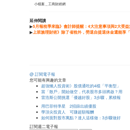
小檔案＿工商財經網
延伸閱讀
▶
5月報稅季來臨》會計師提醒：4大注意事項與2大受益
▶
上班族理財術》除了省稅外，勞退自提退休金還能享「
@ 訂閱電子報
您可能有興趣的文章
超強懶人投資術》股債通吃的4檔「平衡型」
當「散戶」開始做空，代表股市多頭將啟？用
雷浩斯公開挑選「優越好股」3步驟，累積報
用巴菲特準星 2招篩出績優股
學頂尖投資人 可賺超額報酬
如何面對股市萬點？達人這樣做：3步驟做好
訂閱週二電子報