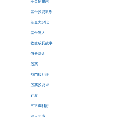
基金情報站
基金投資教學
基金大評比
基金達人
收益成長故事
債券基金
股票
熱門股點評
股票投資術
存股
ETF獲利術
達人開講