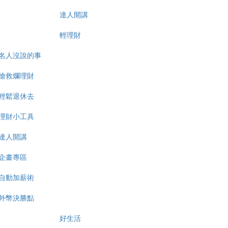
達人開講
輕理財
名人沒說的事
搶救爛理財
輕鬆退休去
理財小工具
達人開講
企畫專區
自動加薪術
外幣決勝點
好生活