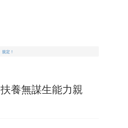
」規定！
「扶養無謀生能力親