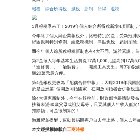
報稅
綜合所得稅
減稅
新制
所得
退稅
5月報稅季來了！2019年個人綜合所得稅新增4項新
今年除了個人與企業報稅外，比較特別的是，受新冠肺炎
紓困振興特別條例、緩繳稅機制、津貼免稅、虧損扣除、
而今年個人綜所稅報稅新制也有4大不同。游雅絜說，首
第2是每人每年基本生活費從17萬1,000元提高到17
「進修費」、「治裝費」、「職業工具支出」等3項各減
額20萬元最方便。
第4是報稅更改為「配偶合併申報」，因應2019年我
於是亞洲第1個開放同婚國家，在開放同婚者合併報稅這點
除4大優惠新制外，今年在報稅前，財政部也很體貼發
扶養未滿60歲父母或祖父母等，只要其個人年收入低於1
扣除額，可是很划算的！
游雅絜並提醒，運動員捐贈專戶自去年上路，個人去年
本文經授權轉載自
工商時報