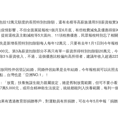
制，包括12萬元額度的長照特別扣除額，還有名模等高薪族適用3項薪資核
疫情影響，不但全面展延報稅1個月至6月底，有些稅費減免及優惠得留神
提前退稅及主動減稅等5大面向、11項稅務優惠，民眾報稅時別忘了相
先是新增長照特別扣除額每人每年12萬元，只要有去年1月1日到今年報
萬5,000元。第3為薪資扣除部分不再只有單一薪資所得特別扣除額20萬元
除3％薪資收入，不過，這個優惠比較偏向高所得者，建議年收入超過22
國開放同性伴侶登記結婚，同婚伴侶如果是去年結婚，今年報稅就可以比照
，台灣也是「亞洲NO.1」！
布：「放寬」扶養無謀生能力親屬規定，雖是舊制放寬範圍，但可不要小看
7萬5,000元，或符合精神衛生法規定，統統都能列入扶養範圍，每列一個
如果有透過教育部捐贈專戶，對運動員有所捐贈，可在今年5月申報「捐贈