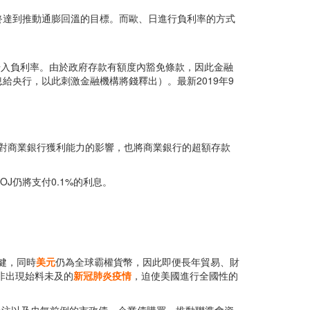
終達到推動通膨回溫的目標。而歐、日進行負利率的方式
式步入負利率。由於政府存款有額度內豁免條款，因此金融
央行，以此刺激金融機構將錢釋出）。最新2019年9
低對商業銀行獲利能力的影響，也將商業銀行的超額存款
J仍將支付0.1%的利息。
健，同時
美元
仍為全球霸權貨幣，因此即便長年貿易、財
非出現始料未及的
新冠肺炎疫情
，迫使美國進行全國性的