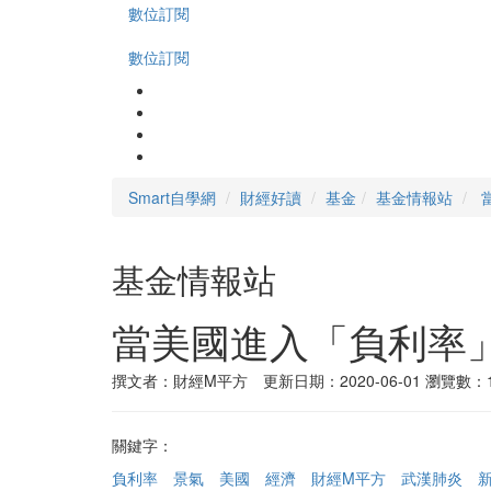
數位訂閱
數位訂閱
Smart自學網
財經好讀
基金
基金情報站
基金情報站
當美國進入「負利率」
撰文者：財經M平方 更新日期：2020-06-01
瀏覽數：14
關鍵字：
負利率
景氣
美國
經濟
財經M平方
武漢肺炎