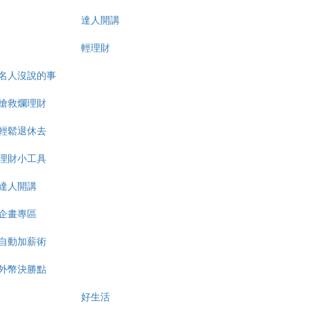
達人開講
輕理財
名人沒說的事
搶救爛理財
輕鬆退休去
理財小工具
達人開講
企畫專區
自動加薪術
外幣決勝點
好生活