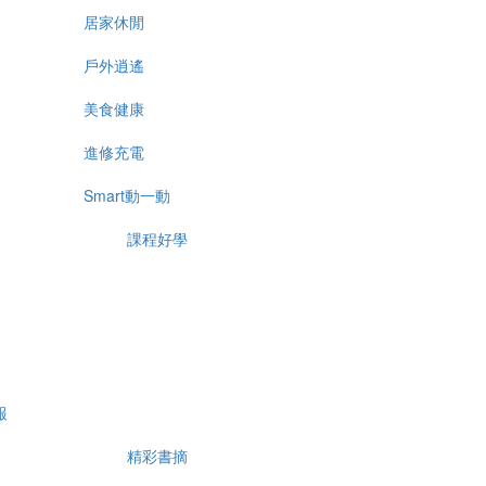
居家休閒
戶外逍遙
美食健康
進修充電
Smart動一動
課程好學
報
精彩書摘