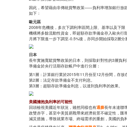
因此，希望藉由非傳統貨幣政策——負利率增加銀行放
如下：
歐元區
2008年危機後，多次下調利率區間上限、基準以及下限，
機構將多餘流動性資金，即超額存款準備金存入歐央行部
月將下限進一步下調至-0.5%後，亦同步開始採取2層
日本
長年實施寬鬆貨幣政策的日本，則採取針對性的3層負利
準備金於央行活期存款帳戶中進行分層：
第1層：計算銀行業於2015年11月份至12月份間，存
第2層：法定存款準備金不支付利息。
第3層：超額存款準備金利息，以達到負利率的效果。
美國擁抱負利率的可能性
回頭檢視美國近年狀況，雖然同樣也有
通膨
長年未達聯
政雙赤字，甚至中美貿易戰帶來經濟前景不確定性，匯率
減災措施，導致就業市場、終端需求的重創，美國的負