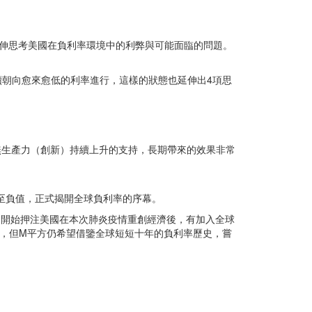
伸思考美國在負利率環境中的利弊與可能面臨的問題。
續朝向愈來愈低的利率進行，這樣的狀態也延伸出4項思
無生產力（創新）持續上升的支持，長期帶來的效果非常
至負值，正式揭開全球負利率的序幕。
場仍開始押注美國在本次肺炎疫情重創經濟後，有加入全球
人能預測，但M平方仍希望借鑒全球短短十年的負利率歷史，嘗