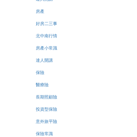
房產
好房二三事
北中南行情
房產小常識
達人開講
保險
醫療險
長期照顧險
投資型保險
意外旅平險
保險常識