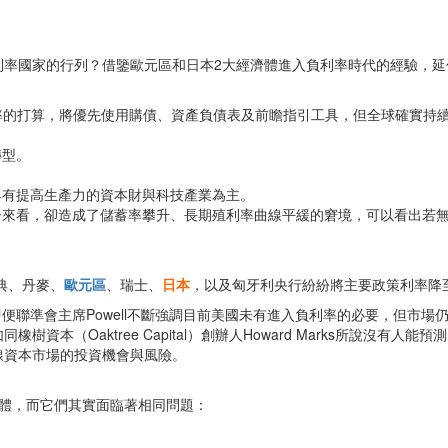
利率國家的行列？借鑒歐元區和日本2大經濟體進入負利率時代的經驗，延
負利率的打算，將優先使用購債、資產負債表及前瞻指引工具，但全球確實持
轉型。
具有提高生產力的資本財與科技產業為主。
子來看，卻造成了儲蓄率攀升、長期殖利率曲線平緩的窘境，可以看出若
典、丹麥、
歐元區
、瑞士、
日本
，以及匈牙利央行紛紛將主要政策利率降
即便聯準會主席Powell不斷強調目前美國未有進入負利率的必要，但市
資本（Oaktree Capital）創辦人Howard Marks所說沒有
線資本市場的投資機會與風險。
濟體，而它們其實面臨著相同問題：