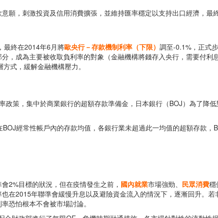
款意願，刺激投資及信用消費擴張，並維持匯率穩定以支持出口經濟，最
最終在2014年6月將
歐央行－存款機制利率（下限）
調至-0.1%，正
分，成為主要被收取負利率的對象（金融機構將錢存入央行，需要付利息給
分層方式，緩解金融機構壓力。
率政策，集中於商業銀行的超額存款準備金，日本銀行（BOJ）為了降
放在BOJ經常性帳戶內的存款均值，各銀行業未超過此一均值的超額存款，BO
準會2%目標的狀況，但在疫情發生之前，
國內就業
市場強勁、
民眾消費
穩
也在2015年聯準會緩慢升息以及避險資金流入的情況下，逐漸回升。若
利率恐怕根本不會被市場討論。