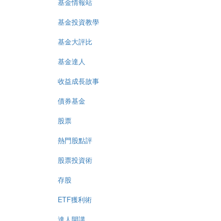
基金情報站
基金投資教學
基金大評比
基金達人
收益成長故事
債券基金
股票
熱門股點評
股票投資術
存股
ETF獲利術
達人開講