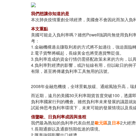
我們想讓你知道的是
本次肺炎疫情重創全球經濟，美國會不會因此而加入負
本文重點
美國可能走入負利率嗎？雖然Powell強調尚無使用
考：
1.金融機構過去賺取利差的方式將不如過往，強迫面臨
2.電子貨幣將崛起，長線黃金也將受惠貨幣貶值。
3.負利率造成的資金行情仍需搭配政策未來的方向，以
4.負利率對經濟的影響，或許短線有用，但以歐日的例
有限，甚至將傳遞負利率工具無用的訊號。
2008年金融危機後，全球景氣放緩、通縮風險升高，瑞
而近期，遠月的美國30天利率期貨首度突破100，透露
負利率國家行列的機會。雖然負利率未來發展的議題就如同橡樹
試延伸思考負利率環境下，未來可能的發展情境以及長
借鑒歐、日負利率成因與進程
我們最為熟知的負利率代表自然是
歐元區
及
日本
2大經
1.長期通膨以及通膨預期低迷的環境。
2.匯率強弱影響出口經濟。