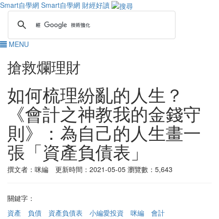
Smart自學網
Smart自學網 財經好讀
MENU
搶救爛理財
如何梳理紛亂的人生？
《會計之神教我的金錢守
則》：為自己的人生畫一
張「資產負債表」
撰文者：咪編 更新時間：2021-05-05
瀏覽數：5,643
關鍵字：
資產
負債
資產負債表
小編愛投資
咪編
會計