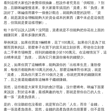
看到這裡大家也許會覺得很抽象，想說作者究竟在「供蝦毀」？別
急，且聽咪編慢慢道來。拿大家最常搞混的「資產」和「負債」來
說好了，咪編借用書中一個會計觀念，就能夠清楚的說明，「資
產」就是讓資金增幅能夠大於資金成本的東西（書中未必是這個意
思，但我就是要這樣理解）。
蛤？你可以說人話嗎？沒問題，資產就是不但能夠把你花在上面的
錢賺回來，還有多賺的東西。
舉例來說，如果你買進1輛轎車，花了100萬元。如果你只是為了炫
耀而買車的話，那麼車子在買下的當天就立刻折舊，即使你立刻拿
去二手車市場轉賣，得到的錢都會少於100萬元。在這種情況下，這
台轎車就是「負債」，因為它只會讓你擁有的錢變少。
反之，如果你買了這輛轎車，能夠讓你的「出租車生意」蓬勃發
展，每個月都能夠有10萬元的收入。那麼這輛車對你來說，就是
「資產」，因為你只要工作10個月之後，你就把買車的錢賺回來
了，且之後還能繼續靠這輛車子繼續賺錢。
當然，這些都是大家常見到的會計理論，沒什麼稀奇。咪編下面要
來說說，對於這本書，最感興趣的地方，那就是替你自己的人生，
畫一張「資產負債表」。
是的，你沒聽錯也沒看錯，就是幫自己的「人生」而非「金錢」，
畫一張資產負債表。當然，金錢的資產負債表也很重要，但不是我