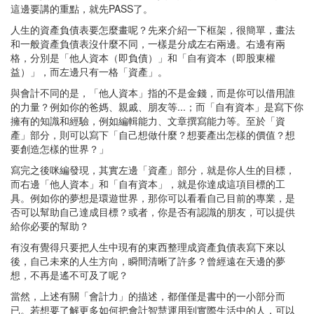
這邊要講的重點，就先PASS了。
人生的資產負債表要怎麼畫呢？先來介紹一下框架，很簡單，畫法
和一般資產負債表沒什麼不同，一樣是分成左右兩邊。右邊有兩
格，分別是「他人資本（即負債）」和「自有資本（即股東權
益）」，而左邊只有一格「資產」。
與會計不同的是，「他人資本」指的不是金錢，而是你可以借用誰
的力量？例如你的爸媽、親戚、朋友等...；而「自有資本」是寫下你
擁有的知識和經驗，例如編輯能力、文章撰寫能力等。至於「資
產」部分，則可以寫下「自己想做什麼？想要產出怎樣的價值？想
要創造怎樣的世界？」
寫完之後咪編發現，其實左邊「資產」部分，就是你人生的目標，
而右邊「他人資本」和「自有資本」，就是你達成這項目標的工
具。例如你的夢想是環遊世界，那你可以看看自己目前的專業，是
否可以幫助自己達成目標？或者，你是否有認識的朋友，可以提供
給你必要的幫助？
有沒有覺得只要把人生中現有的東西整理成資產負債表寫下來以
後，自己未來的人生方向，瞬間清晰了許多？曾經遠在天邊的夢
想，不再是遙不可及了呢？
當然，上述有關「會計力」的描述，都僅僅是書中的一小部分而
已。若想要了解更多如何把會計智慧運用到實際生活中的人，可以