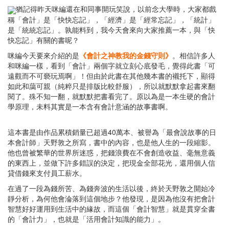
猶記得昨天咪編還在和同事開玩笑說，以前念大學時，大家都戲
稱「會計」是「快快忘記」，「經濟」是「經常忘記」，「統計」
是「統統忘記」。孰能料到，我今天會來向大家推薦一本，與「快
快忘記」有關的書呢？
咪編今天要來介紹的是
《會計之神教我的金錢守則》
。相信許多人
和咪編一樣，看到「會計」兩個字就立刻心底發毛，覺得此書「可
遠觀而不可褻玩焉啊」！但由於此書在其他幾本書的襯托下，顯得
如此和藹可親（純粹只是排版比較舒服），所以就默默拿起書來翻
閱了。殊不知一翻，就默默把書看完了。原以為是一本生硬的會計
學原理，未料其實是一本含有會計意涵的故事書啊。
這本書是由作品累積銷量已超過40萬本、被譽為「最會說故事的日
本會計師」天野敦之所寫，書中的內容，也是他人生的一段縮影。
他也曾被繁華的世界所迷惑，把錢浪費在不會創造收益、毫無意義
的東西上，並做下許多錯誤的決定，把現金全部花光，還用個人信
貸借錢來支付員工薪水。
在過了一段為錢所苦、為錢奔波的生活以後，終於天野敦之開始冷
靜分析，為何他會淪落到這個地步？他發現，是因為他沒有把會計
智慧好好運用到生活中的緣故，而這個「會計智慧」就是貫穿全書
的「會計力」，也就是「活用會計知識的能力」。