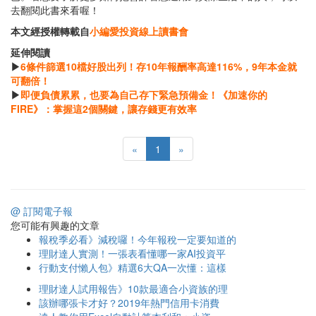
去翻閱此書來看喔！
本文經授權轉載自
小編愛投資線上讀書會
延伸閱讀
▶
6條件篩選10檔好股出列！存10年報酬率高達116%，9年本金就
可翻倍！
▶
即便負債累累，也要為自己存下緊急預備金！《加速你的
FIRE》：掌握這2個關鍵，讓存錢更有效率
«
1
»
@ 訂閱電子報
您可能有興趣的文章
報稅季必看》減稅囉！今年報稅一定要知道的
理財達人實測！一張表看懂哪一家AI投資平
行動支付懶人包》精選6大QA一次懂：這樣
理財達人試用報告》10款最適合小資族的理
該辦哪張卡才好？2019年熱門信用卡消費