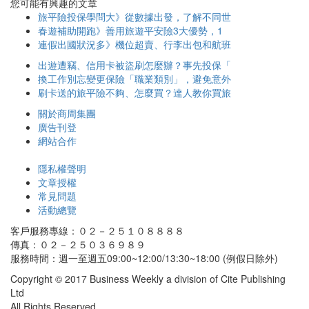
您可能有興趣的文章
旅平險投保學問大》從數據出發，了解不同世
春遊補助開跑》善用旅遊平安險3大優勢，1
連假出國狀況多》機位超賣、行李出包和航班
出遊遭竊、信用卡被盜刷怎麼辦？事先投保「
換工作別忘變更保險「職業類別」，避免意外
刷卡送的旅平險不夠、怎麼買？達人教你買旅
關於商周集團
廣告刊登
網站合作
隱私權聲明
文章授權
常見問題
活動總覽
客戶服務專線：０２－２５１０８８８８
傳真：０２－２５０３６９８９
服務時間：週一至週五09:00~12:00/13:30~18:00 (例假日除外)
Copyright © 2017 Business Weekly a division of Cite Publishing
Ltd
All Rights Reserved.