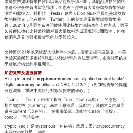
虛擬貨幣如比特幣自推出以來話題與爭議不斷，其劇烈波動的價格
更是令許多投資者望之卻步，但也有不少投資客看好虛擬貨幣的浪
潮而相繼投入。特斯拉（Tesla）創辦人Elon Musk同樣也是虛擬貨
幣的擁護者，他在推特（Twitter）上的發文經常影響虛擬貨幣漲
跌，2021年3月更宣布將開放使用比特幣作為購車的支付方式，雖不
久後便以擔心比特幣挖礦耗費大量燃料造成環境污染而取消，但種
種消息足見他對虛擬貨幣的熱愛與投入。
比特幣2021年以來經歷大漲到年中大跌，疫情之後再度飆漲，中美
洲國家薩爾瓦多更於9月正式將比特幣列為法定貨幣，虛擬貨幣的未
來發展持續受到舉世矚目。
加密貨幣及虛擬貨幣
Rising interest in
cryptocurrencies
has reignited central banks'
digital
currency
ambitions. (CNBC, 11/12/21)（對加密貨幣的興趣
日益濃厚，重燃中央銀行對數位貨幣的雄心。）
「cur-」、「curr-」兩個字根有「run、flow（流動）」的意思，可
想而知貨幣（currency）基本上是流通、流動的，其他常見的單字
還有current「現在的」、在電腦螢幕上游動的cursor「游標」、
concur 「同時發生」。
cryptic（adj）是mysterious「神秘的」意思，因此cryptocurrency
中的crypto就是「加密」。