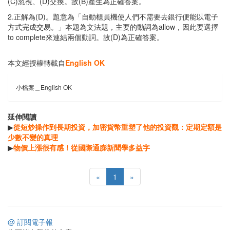
(C)忽視、(D)交換。故(B)產生為正確答案。
2.正解為(D)。題意為「自動櫃員機使人們不需要去銀行便能以電子
方式完成交易。」本題為文法題，主要的動詞為allow，因此要選擇
to complete來連結兩個動詞。故(D)為正確答案。
本文經授權轉載自
English OK
小檔案＿English OK
延伸閱讀
▶
從短炒操作到長期投資，加密貨幣重塑了他的投資觀：定期定額是
少數不變的真理
▶
物價上漲很有感！從國際通膨新聞學多益字
«
1
»
@ 訂閱電子報