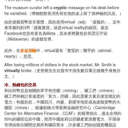
The museum curator left a
cryptic
message on his desk before
he vanished.（博物館館長消失前在他的桌上留了個神秘的訊息。）
由於虛擬貨幣並非實體，因此使用virtual（adj）「虛擬的」。近年
來常聽到的VR「虛擬實境」就是virtual reality的縮寫。最近
Facebook也宣布更名為Meta，其未來將聚焦於所謂元宇宙
（Metaverse）的虛擬世界。
此外，在
多益測驗
中，virtual還有「實質的；幾乎的（almost、
nearly）」意思。
After losing millions of dollars in the stock market, Mr. Smith is
virtually
broke.（史密斯先生在股市中損失數百萬元後幾乎身無分
文。）
冷、熱錢包的交易
和比特幣息息相關的單字有挖礦（mining）、礦工們（miners），
礦工們仰賴計算速度的「算力」挖礦，因此需要大量且便宜穩定的
電力；有鑑於此，中國四川、內蒙、新疆等地皆成為虛擬貨幣的大
礦區（mines）。根據劍橋大學新興金融研究中心（Cambridge
Center for Alternative Finance，CCAF）的報導指出，過去全球約
50%的礦區位於中國，然而中國政府以挖礦產業浪費電力、不環保
等理由祭出關閉交易所和礦區禁令，許多礦工們紛紛賤賣機器設