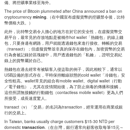
備、將挖礦事業移至海外。
The price of Bitcoin plummeted after China announced a ban on
cryptocurrency
mining
.（在中國宣布虛擬貨幣的挖礦禁令後，比特
幣價格大跌。）
此外，比特幣交易令人擔心的地方在於它的安全性，在虛擬貨幣交
易平台，最常見的存放地點是被稱作hot wallet「熱錢包」的線上錢
包，只要身邊有網路，用戶就能透過錢包來進行接收、轉帳的交易
（transact）；但虛擬貨幣並非真的保存在錢包內，加密貨幣的交易
行為會被記錄於區塊鏈中，用戶透過錢包的「私鑰」，證明交易紀
錄上的貨幣屬於自己。
熱錢包在過去經常有被駭客入侵盜取的例子，因此相較下，通常以
USB設備的形式存在，平時保持離線狀態的cold wallet「冷錢包」安
全性較高。wallet常見的組合有mobile wallet、digital wallet（行動
／電子錢包），尤其在疫情開始後，為了防止病毒的傳播和接觸，
這些所謂無接觸的行動錢包（contactless mobile wallet）更為人們
所接受，成長速度驚人。
transact（v）「交易」的名詞為transaction，經常運用在商業或銀
行的交易上。
In Taiwan, banks usually charge customers $15-30 NTD per
domestic
transaction
.（在台灣，銀行通常向顧客收取每筆15元～