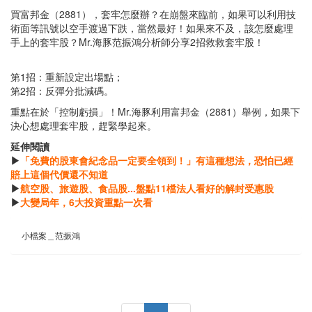
買富邦金（2881），套牢怎麼辦？在崩盤來臨前，如果可以利用技
術面等訊號以空手渡過下跌，當然最好！如果來不及，該怎麼處理
手上的套牢股？Mr.海豚范振鴻分析師分享2招救救套牢股！
第1招：重新設定出場點；
第2招：反彈分批減碼。
重點在於「控制虧損」！Mr.海豚利用富邦金（2881）舉例，如果下
決心想處理套牢股，趕緊學起來。
延伸閱讀
▶
「免費的股東會紀念品一定要全領到！」有這種想法，恐怕已經
賠上這個代價還不知道
▶
航空股、旅遊股、食品股...盤點11檔法人看好的解封受惠股
▶
大變局年，6大投資重點一次看
小檔案＿范振鴻