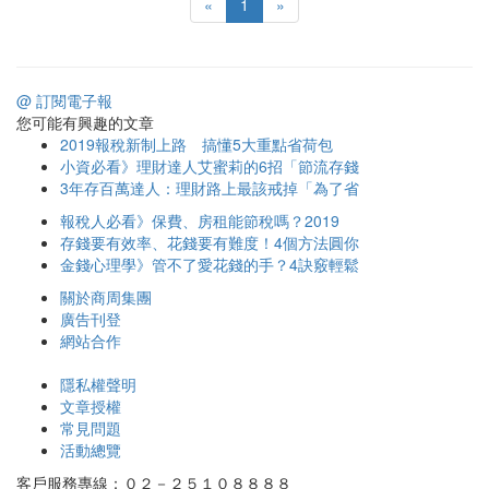
«
1
»
@ 訂閱電子報
您可能有興趣的文章
2019報稅新制上路 搞懂5大重點省荷包
小資必看》理財達人艾蜜莉的6招「節流存錢
3年存百萬達人：理財路上最該戒掉「為了省
報稅人必看》保費、房租能節稅嗎？2019
存錢要有效率、花錢要有難度！4個方法圓你
金錢心理學》管不了愛花錢的手？4訣竅輕鬆
關於商周集團
廣告刊登
網站合作
隱私權聲明
文章授權
常見問題
活動總覽
客戶服務專線：０２－２５１０８８８８