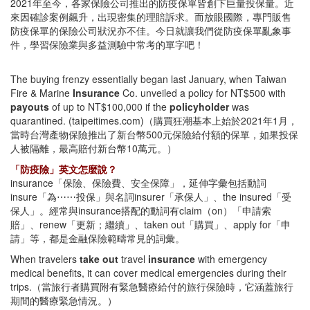
2021年至今，各家保險公司推出的防疫保單皆創下巨量投保量。近
來因確診案例飆升，出現密集的理賠訴求。而放眼國際，專門販售
防疫保單的保險公司狀況亦不佳。今日就讓我們從防疫保單亂象事
件，學習保險業與多益測驗中常考的單字吧！
The buying frenzy essentially began last January, when Taiwan
Fire & Marine
Insurance
Co. unveiled a policy for NT$500 with
payouts
of up to NT$100,000 if the
policyholder
was
quarantined. (taipeitimes.com)（購買狂潮基本上始於2021年1月，
當時台灣產物保險推出了新台幣500元保險給付額的保單，如果投保
人被隔離，最高賠付新台幣10萬元。）
「防疫險」英文怎麼說？
insurance「保險、保險費、安全保障」，延伸字彙包括動詞
insure「為⋯⋯投保」與名詞insurer「承保人」、the insured「受
保人」。經常與insurance搭配的動詞有claim（on）「申請索
賠」、renew「更新；繼續」、taken out「購買」、apply for「申
請」等，都是金融保險範疇常見的詞彙。
When travelers
take out
travel
insurance
with emergency
medical benefits, it can cover medical emergencies during their
trips.（當旅行者購買附有緊急醫療給付的旅行保險時，它涵蓋旅行
期間的醫療緊急情況。）