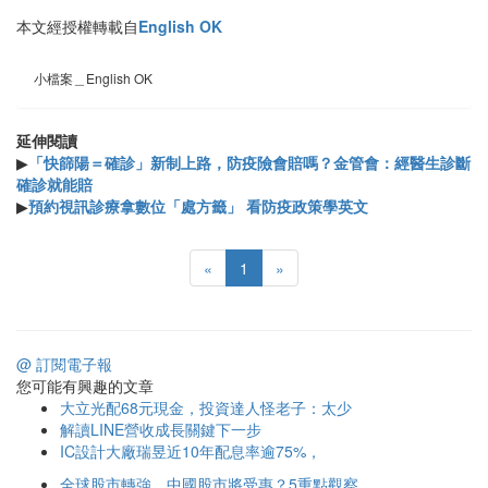
本文經授權轉載自
English OK
小檔案＿English OK
延伸閱讀
▶
「快篩陽＝確診」新制上路，防疫險會賠嗎？金管會：經醫生診斷
確診就能賠
▶
預約視訊診療拿數位「處方籤」 看防疫政策學英文
«
1
»
@ 訂閱電子報
您可能有興趣的文章
大立光配68元現金，投資達人怪老子：太少
解讀LINE營收成長關鍵下一步
IC設計大廠瑞昱近10年配息率逾75%，
全球股市轉強、中國股市將受惠？5重點觀察