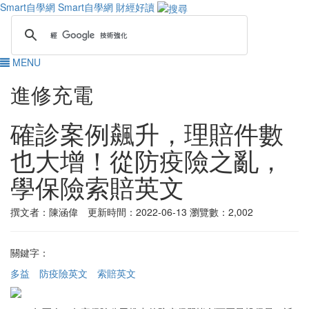
Smart自學網
Smart自學網 財經好讀
MENU
進修充電
確診案例飆升，理賠件數
也大增！從防疫險之亂，
學保險索賠英文
撰文者：陳涵偉 更新時間：2022-06-13
瀏覽數：2,002
關鍵字：
多益
防疫險英文
索賠英文