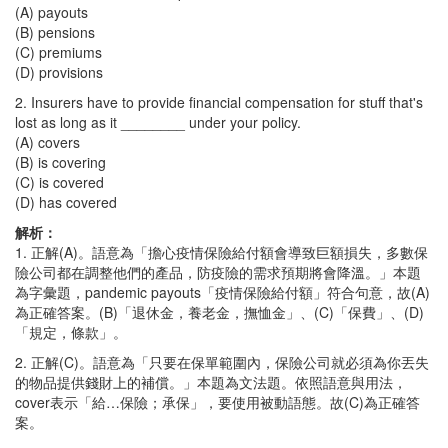
(A) payouts
(B) pensions
(C) premiums
(D) provisions
2. Insurers have to provide financial compensation for stuff that's
lost as long as it ________ under your policy.
(A) covers
(B) is covering
(C) is covered
(D) has covered
解析：
1. 正解(A)。語意為「擔心疫情保險給付額會導致巨額損失，多數保
險公司都在調整他們的產品，防疫險的需求預期將會降溫。」本題
為字彙題，pandemic payouts「疫情保險給付額」符合句意，故(A)
為正確答案。(B)「退休金，養老金，撫恤金」、(C)「保費」、(D)
「規定，條款」。
2. 正解(C)。語意為「只要在保單範圍內，保險公司就必須為你丟失
的物品提供錢財上的補償。」本題為文法題。依照語意與用法，
cover表示「給…保險；承保」，要使用被動語態。故(C)為正確答
案。