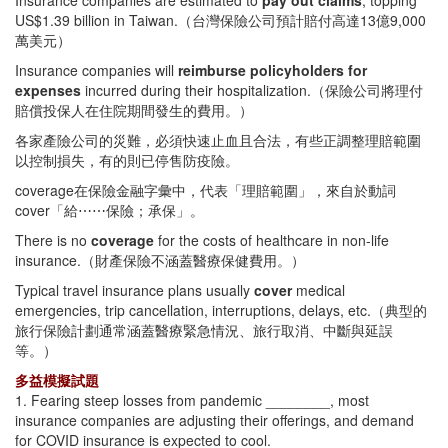
Insurance companies are estimated to
pay out claims
, topping
US$1.39 billion in Taiwan.（台灣保險公司預計賠付高達13億9,000
萬美元）
Insurance companies will
reimburse policyholders for
expenses
incurred during their hospitalization.（保險公司將理付
賠償投保人在住院期間發生的費用。）
各家產險公司的災難，必須快速止血且合法，有些正調整理賠範圍
以控制損失，有的則已停售防疫險。
coverage在保險金融字彙中，代表「理賠範圍」，來自於動詞
cover「給⋯⋯保險；承保」。
There is no
coverage
for the costs of healthcare in non-life
insurance.（財產保險不涵蓋醫療保健費用。）
Typical travel insurance plans usually
cover
medical
emergencies, trip cancellation, interruptions, delays, etc.（典型的
旅行保險計劃通常涵蓋醫療緊急情況、旅行取消、中斷與延誤
等。）
多益模擬試題
1. Fearing steep losses from pandemic ________, most
insurance companies are adjusting their offerings, and demand
for COVID insurance is expected to cool.