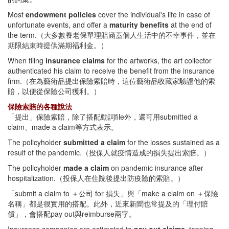
Most
endowment policies
cover the individual's life in case of
unfortunate events, and offer a
maturity benefits
at the end of
the term.（大多數養老保單理賠涵蓋個人生活中的不幸事件，並在
期限結束時提供滿期福利金。）
When filing
insurance claims
for the artworks, the art collector
authenticated his claim to receive the benefit from the insurance
firm.（在為藝術品提出保險索賠時，這位藝術品收藏家驗證他的索
賠，以便從保險公司獲利。）
保險索賠的各種說法
「提出」保險索賠，除了搭配動詞file外，還可用submitted a
claim、made a claim等方式表示。
The policyholder
submitted a claim
for the losses sustained as a
result of the pandemic.（投保人就疫情造成的損失提出索賠。）
The policyholder
made a claim
on pandemic insurance after
hospitalization.（投保人在住院後提出防疫險的索賠。）
「submit a claim to ＋公司 for 損失」與「make a claim on ＋保險
名稱」都是很實用的搭配。此外，近來新聞也常提及的「理付賠
償」，會搭配pay out與reimburse兩字。