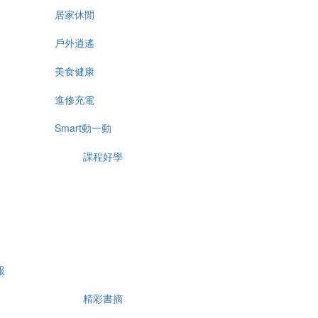
居家休閒
戶外逍遙
美食健康
進修充電
Smart動一動
課程好學
報
精彩書摘