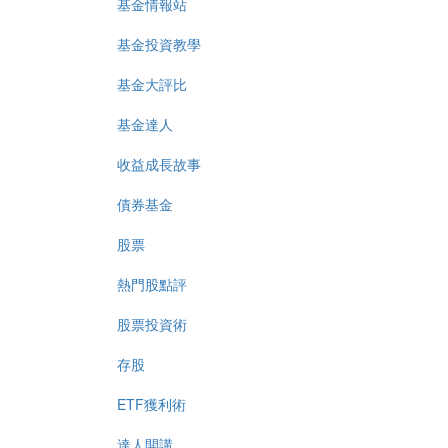
基金情報站
基金投資教學
基金大評比
基金達人
收益成長故事
債券基金
股票
熱門股點評
股票投資術
存股
ETF獲利術
達人開講