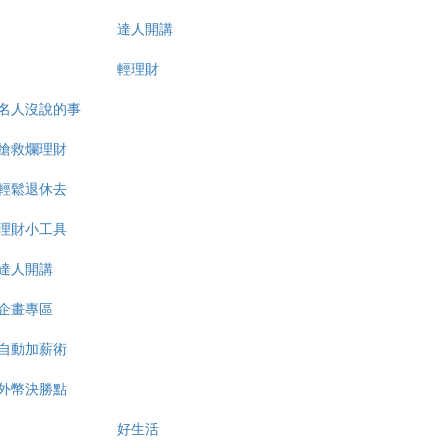
達人開講
輕理財
名人沒說的事
搶救爛理財
輕鬆退休去
理財小工具
達人開講
企畫專區
自動加薪術
外幣決勝點
好生活