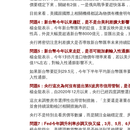
價要穩定下來，關鍵有2個，一是俄烏戰爭要趕快落幕
目前來看，美國跟國際上相關機構都認為物價有機會明
問題4：新台幣今年以來趨貶，是不是台美利差擴大影響
楊金龍表示，今年新台幣匯率的貶值，主要反映外資大幅
性高，外資大幅賣超過新台幣8000億元，並匯出資金
央行將密切注意利差擴大是否導致新台幣匯率未來持續
問題5：新台幣今年以來走貶，是否可能加劇輸入性通膨
楊金龍表示，今年1到5月進口物價年增率來看，若以美元
值1%左右，對輸入性通膨影響不大。
如果新台幣要貶到29.5元，今年下半年平均新台幣匯率
入性通膨。
問題6：央行這次為何沒有提出第5波房市信用管制，是
楊金龍表示，自2020年12月以來，央行已經四度調
這次未調整房市選擇性信用管制措施，「主要還是著重
並會持續滾動檢討相關措施內容。
央行不是特別去看房價等數據，而是關注金融穩定度、
問題7：Fed今年調升利率步調又快又猛，3月、5月、
楊金龍指出，美國調整貨幣政策是否外溢到其他國家，