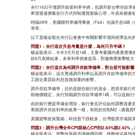
央行16日不僅調升政策利率半碼，也調升新台幣存款準
希望透過價量並行方式抑制通貨膨脹心理，年底前都會
時隔28年，美國聯邦準備理事會（Fed）決議升息3碼（
準率。
以下是楊金龍在央行記者會中有關影響市場與經濟走向的
問題1：央行這次升息考量是什麼，為何只升半碼？
楊金龍表示，今年3月升息1碼，主要考量國內產業逐
款6月底將結束，未來利率就會提高，對服務業衝擊較
問題2：央行這次為何調升存款準備率，對台股可能影響
楊金龍表示，這次透過調升利率以及調升存款準備率的
工跟企業貸款利息負擔加重的衝擊。
調升存款準備率，目的是鎖住銀行的資金，把原本銀行
助物價穩定。央行預期調升存款準備率1碼，可以從銀行端
由於銀行應提準備金增加，銀行會去評估如何調整資產
果跟調升存款利率的效果一樣，有助於控制M2（廣義貨
美國貨幣政策緊縮，科技股下跌較多，台灣股票市場跟
問題3：調升台灣全年CPI跟核心CPI到2.83%跟2.42
楊金龍表示，貨幣政策能否讓物價回穩，很難做這樣預測