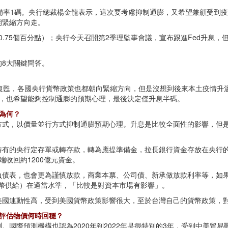
備率1碼。央行總裁楊金龍表示，這次要考慮抑制通膨，又希望兼顧受到
朝緊縮方向走。
0.75個百分點）；央行今天召開第2季理監事會議，宣布跟進Fed升息，
8大關鍵問答。
漸復甦，各國央行貨幣政策也都朝向緊縮方向，但是沒想到後來本土疫情升
大，也希望能夠控制通膨的預期心理，最後決定僅升息半碼。
為何？
方式，以價量並行方式抑制通膨預期心理。升息是比較全面性的影響，但
持有的央行定存單或轉存款，轉為應提準備金，拉長銀行資金存放在央行
收回約1200億元資金。
負債表，也會更為謹慎放款，商業本票、公司債、新承做放款利率等，如
幣供給）在適當水準，「比較是對資本市場有影響」。
美國連動性高，受到美國貨幣政策影響很大，至於台灣自己的貨幣政策，
%，評估物價何時回穩？
。國際預測機構也認為2020年到2022年是很特別的3年，受到中美貿