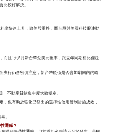
會比較好解決。
殖利率快速上升，致美股重挫，而台股與美國科技股連動
大，而且1到5月新台幣兌美元匯率，跟去年同期相比僅貶
高，但央行仍會密切注意，新台幣貶值是否會加劇國內的輸
趨緩，不動產貸款集中度大致穩定。
定，也有助於強化已祭出的選擇性信用管制措施成效，
風暴。
滯性通膨？
不會導致停滯性通膨，目前看起來應該不至於發生。美國