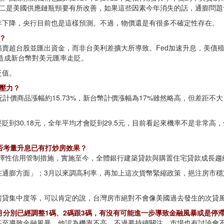
，二是美國供應鏈瓶頸要有所改善，如果這些因素今年消失的話，通膨問題
年下降，央行目前也是這樣預測。不過，物價還是有很多不確定性存在。
？
賣超台股並匯出資金，而非台美利差擴大所導致。Fed加速升息，美債
，造成新台幣對美元匯率走貶。
貶值。
壓力？
計價商品漲幅約15.73%，新台幣計價漲幅為17%雖然略高，但差距不
要貶到30.18元，全年平均才會貶到29.5元，目前看起來機率不是非常
否考量升息已有打炒房效果？
整選擇性信用管制措施，實施至今，全體銀行建築貸款與購置住宅貸款成長
在通膨方面」；3月以來調高利率，再加上這次貨幣緊縮政策，挹注房市穩
房貸集中度等，可以肯定的說，台灣房市絕對不會像美國過去發生的次貸
6月分別已經調整1碼、2碼跟3碼，有沒有可能進一步導致金融風暴或是停
甚至導致金融風暴，他認為機率不高，不過要持續關注，市場也有討論會