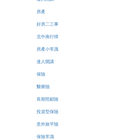
房產
好房二三事
北中南行情
房產小常識
達人開講
保險
醫療險
長期照顧險
投資型保險
意外旅平險
保險常識