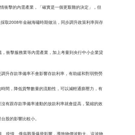
疫情衝擊的內需產業，「確實是一個更艱難的決定」，但
但採取2008年金融海嘯時期做法，同步調升政策利率與存
溫，衝擊服務業等內需產業，加上考量到央行中小企業貸
是調升存款準備率不會影響存款利率，有助緩和對弱勢勞
的時間，降低貨幣數量的流動性，可以減輕通膨壓力，有
果沒有跟存款準備率連動的放款利率就會提高，緊縮的效
對台股的影響比較小。
易戰、疫情、俄烏戰爭爆發影響，導致物價波動大。這波物