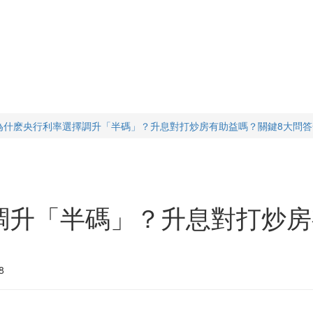
為什麽央行利率選擇調升「半碼」？升息對打炒房有助益嗎？關鍵8大問答
調升「半碼」？升息對打炒房
8