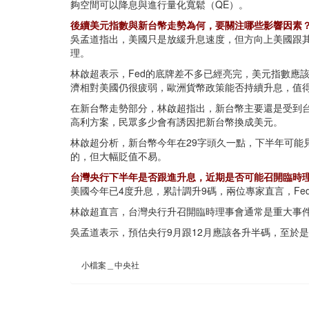
夠空間可以降息與進行量化寬鬆（QE）。
後續美元指數與新台幣走勢為何，要關注哪些影響因素
吳孟道指出，美國只是放緩升息速度，但方向上美國跟
理。
林啟超表示，Fed的底牌差不多已經亮完，美元指數應
濟相對美國仍很疲弱，歐洲貨幣政策能否持續升息，值
在新台幣走勢部分，林啟超指出，新台幣主要還是受到
高利方案，民眾多少會有誘因把新台幣換成美元。
林啟超分析，新台幣今年在29字頭久一點，下半年可能
的，但大幅貶值不易。
台灣央行下半年是否跟進升息，近期是否可能召開臨時
美國今年已4度升息，累計調升9碼，兩位專家直言，F
林啟超直言，台灣央行升召開臨時理事會通常是重大事件
吳孟道表示，預估央行9月跟12月應該各升半碼，至於
小檔案＿中央社