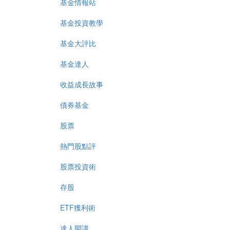
基金情報站
基金投資教學
基金大評比
基金達人
收益成長故事
債券基金
股票
熱門股點評
股票投資術
存股
ETF獲利術
達人開講