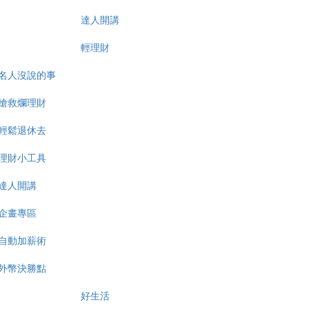
達人開講
輕理財
名人沒說的事
搶救爛理財
輕鬆退休去
理財小工具
達人開講
企畫專區
自動加薪術
外幣決勝點
好生活