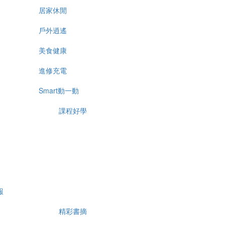
居家休閒
戶外逍遙
美食健康
進修充電
Smart動一動
課程好學
報
精彩書摘