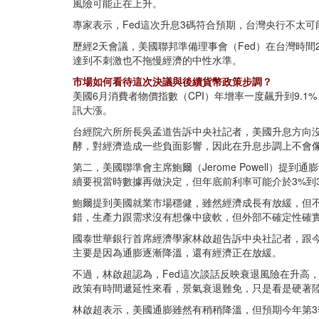
風險可能正在上升。
專家表示，Fed這次升息3碼符合預期，台灣央行不太
歷經2天會議，美國聯邦準備理事會（Fed）在台灣時間2
達到不刺激也不拖慢經濟的中性水準。
市場如何看待這次決議與後續貨幣政策步調？
美國6月消費者物價指數（CPI）年增率一度飆升到9.
訊大漲。
台經院六所所長吳孟道告訴中央社記者，美國升息方向
酵，對經濟造成一些負面影響，因此在升息步調上不會
第二，美國聯準會主席鮑爾（Jerome Powell）
續要視當時數據再做決定，但年底前利率可能介於3%到3
鮑爾提到美國就業市場穩健，雖然經濟成長有放緩，但
錯，生產力跟需求沒有想像中疲軟，但外部不確定性確
國泰世華銀行首席經濟學家林啟超告訴中央社記者，跟今
主要是因為通膨逐漸降溫，還有經濟正在放緩。
不過，林啟超認為，Fed這次談話反映衰退風險在升高
政策有時間遞延性來看，景氣衰退難免，只是看是硬著
林啟超表示，美國通膨雖然有稍稍降溫，但預期今年第3季