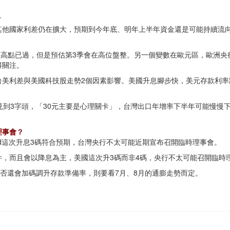
？
其他國家利差仍在擴大，預期到今年底、明年上半年資金還是可能持續流向
該高點已過，但是預估第3季會在高位盤整。另一個變數在歐元區，歐洲央
得關注。
台美利差與美國科技股走勢2個因素影響。美國升息腳步快，美元存款利率
見到3字頭，「30元主要是心理關卡」，台灣出口年增率下半年可能慢慢
理事會？
ed這次升息3碼符合預期，台灣央行不太可能近期宣布召開臨時理事會。
，而且會以降息為主，美國這次升3碼而非4碼，央行不太可能召開臨時
是否還會加碼調升存款準備率，則要看7月、8月的通膨走勢而定。