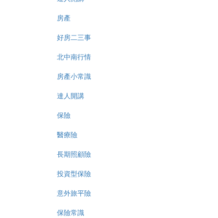
房產
好房二三事
北中南行情
房產小常識
達人開講
保險
醫療險
長期照顧險
投資型保險
意外旅平險
保險常識