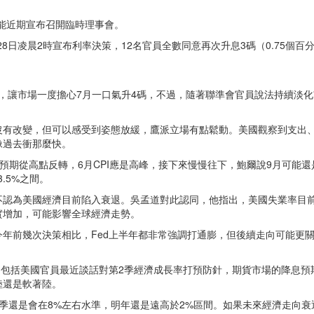
可能近期宣布召開臨時理事會。
8日凌晨2時宣布利率決策，12名官員全數同意再次升息3碼（0.75個百分
1%，讓市場一度擔心7月一口氣升4碼，不過，隨著聯準會官員說法持續淡化
沒有改變，但可以感受到姿態放緩，鷹派立場有點鬆動。美國觀察到支出
像過去衝那麼快。
提到通膨預期從高點反轉，6月CPI應是高峰，接下來慢慢往下，鮑爾說9月可
.5%之間。
不認為美國經濟目前陷入衰退。吳孟道對此認同，他指出，美國失業率目前
實增加，可能影響全球經濟走勢。
年前幾次決策相比，Fed上半年都非常強調打通膨，但後續走向可能更
，包括美國官員最近談話對第2季經濟成長率打預防針，期貨市場的降息
陸還是軟著陸。
還是會在8%左右水準，明年還是遠高於2%區間。如果未來經濟走向衰退，