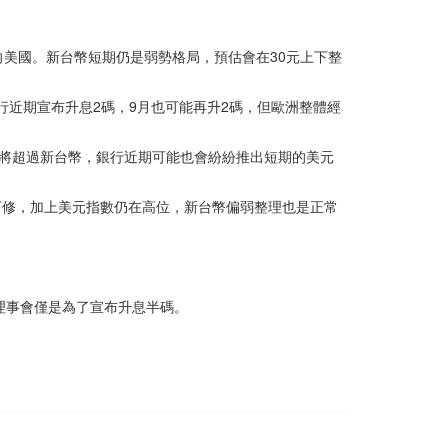
美國。新台幣短期仍是弱勢格局，預估會在30元上下整
行近期宣布升息2碼，9月也可能再升2碼，但歐洲整體經
將超過新台幣，銀行近期可能也會紛紛推出短期的美元
下修，加上美元指數仍在高位，新台幣偏弱整理也是正常
理事會僅是為了宣布升息半碼。