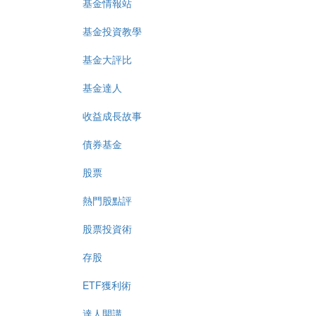
基金情報站
基金投資教學
基金大評比
基金達人
收益成長故事
債券基金
股票
熱門股點評
股票投資術
存股
ETF獲利術
達人開講