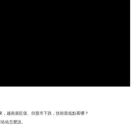
以來，越南盾貶值、但股市下跌，技術面低點看哪？
跟佑佑怎麼說。