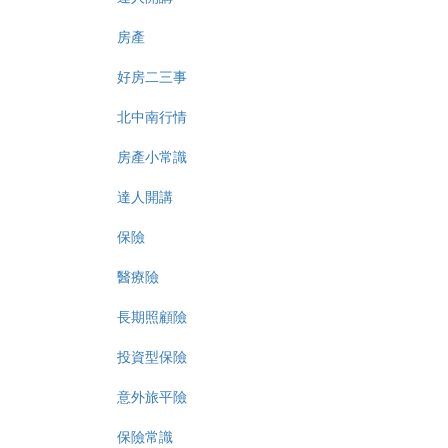
房產
好房二三事
北中南行情
房產小常識
達人開講
保險
醫療險
長期照顧險
投資型保險
意外旅平險
保險常識