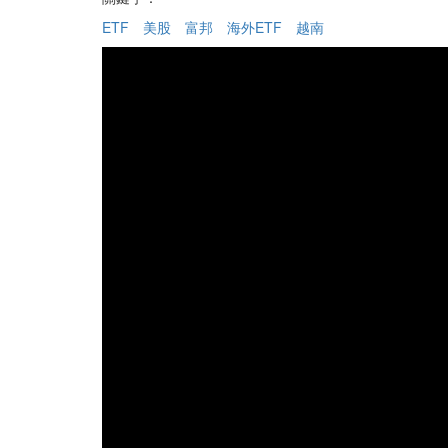
ETF
美股
富邦
海外ETF
越南