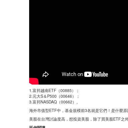
1.富邦越南ETF（00885）；
2.元大S＆P500（00646）；
3.富邦NASDAQ（00662）。
海外市值型ETF中，基金規模前3名就是它們！是什麼
美股在台灣討論度高，想投資美股，除了買美股ETF之
延伸閱讀