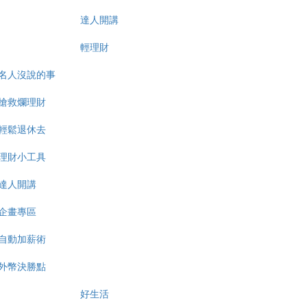
達人開講
輕理財
名人沒說的事
搶救爛理財
輕鬆退休去
理財小工具
達人開講
企畫專區
自動加薪術
外幣決勝點
好生活