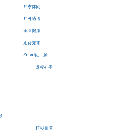
居家休閒
戶外逍遙
美食健康
進修充電
Smart動一動
課程好學
報
精彩書摘