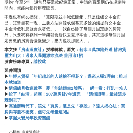
期約1年至5年，通常只要還款紀錄正常，申請的寬限期仍在規定時
間內，就能向銀行辦理延長。
不過也有網友提醒，「寬限期並非減低開銷，只是延緩交本金而
已，短暫曇花一現，主要方法開源或儲蓄完多餘的錢提前交本金，
本金降低利息就會跟著低」、「我自己除了每個月固定繳的房貸
外，只要我有存到一筆錢就會趕快去還掉本金，其實這樣每個月固
定要繳的房貸會慢慢變少，壓力也沒那麼大」。
本文獲
「房產溫度計」
授權轉載，原文：
薪水４萬加跑外送 揹房貸
壓力山大！過來人曝開源節流法 善用這1招
臉書粉絲專頁，
請按此
延伸閱讀
▶
年輕人質疑「年紀越老的人越捨不得花？」過來人曝3理由：吃老
本就知道
▶
情侶總月收這數字 憂「能結婚生2胎嗎」 網一看：打趴一堆人
▶
按下「結清」超爽！207萬房貸7年還完 「清償證明」最後這步
驟別忘了
▶
高通膨時代下，該先「買房」還是先「存股」？達人揭心法：買
房與存股不衝突，但可先考量這3點
▶
掌握大變局年投資關鍵
小檔案_房產溫度計