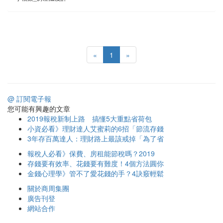
«
1
»
@ 訂閱電子報
您可能有興趣的文章
2019報稅新制上路 搞懂5大重點省荷包
小資必看》理財達人艾蜜莉的6招「節流存錢
3年存百萬達人：理財路上最該戒掉「為了省
報稅人必看》保費、房租能節稅嗎？2019
存錢要有效率、花錢要有難度！4個方法圓你
金錢心理學》管不了愛花錢的手？4訣竅輕鬆
關於商周集團
廣告刊登
網站合作