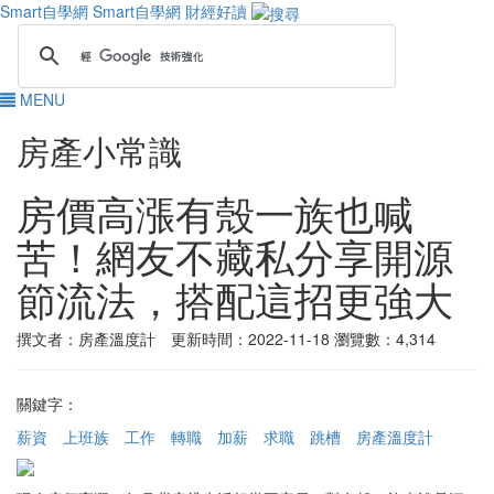
Smart自學網
Smart自學網 財經好讀
MENU
房產小常識
房價高漲有殼一族也喊
苦！網友不藏私分享開源
節流法，搭配這招更強大
撰文者：房產溫度計 更新時間：2022-11-18
瀏覽數：4,314
關鍵字：
薪資
上班族
工作
轉職
加薪
求職
跳槽
房產溫度計