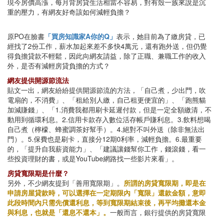
現今房價高漲，每月背房貸生活相當不容易，對有殼一族來說是沉
重的壓力，有網友好奇該如何減輕負擔？
原PO在臉書
「買房知識家A你的Q」
表示，她目前為了繳房貸，已
經找了2份工作，薪水加起來差不多快4萬元，還有跑外送，但仍覺
得負擔貸款不輕鬆，因此向網友請益，除了正職、兼職工作的收入
外，是否有減輕房貸負擔的方式？
網友提供開源節流法
貼文一出，網友紛紛提供開源節流的方法，「自己煮，少出門，吹
電扇的，不消費」、「租給別人繳，自己租更便宜的」、「跑熊貓
加減賺錢」、「1.消費我都用刷卡延遲付款，但是一定全額繳清，不
動用到循環利息。2.信用卡款存入數位活存帳戶賺利息。3.飲料想喝
自己煮（檸檬、蜂蜜調茶好幫手）。4.絕對不叫外送（除非無法出
門）。5.保費也是刷卡，直接分12期0利率，減輕負擔。6.最重要
的，「提升自我薪資能力」、「建議讓錢幫你工作，錢滾錢，看一
些投資理財的書，或是YouTube網路找一些影片來看」。
房貸寬限期是什麼？
另外，不少網友提到「善用寬限期」。
所謂的房貸寬限期，即是在
申請房屋貸款時，可以選擇在一定期限內「寬限」還款金額，意即
此段時間內只需先償還利息，等到寬限期結束後，再平均攤還本金
與利息，也就是「還息不還本」。
一般而言，銀行提供的房貸寬限