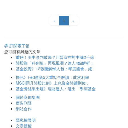
«
1
»
@ 訂閱電子報
您可能有興趣的文章
重磅！美中談判破局？川普宣布對中國2千億
陸股靠「科創板」再現風潮？達人4點解析：
基金投資》12張圖解懶人包：印度國會、總
快訊》Fed會議5大重點全解讀：此次利率
MSCI調升陸股比例》上兆資金陸續到位，
基金獎結果出爐》理財達人：選出「學霸基金
關於商周集團
廣告刊登
網站合作
隱私權聲明
文章授權