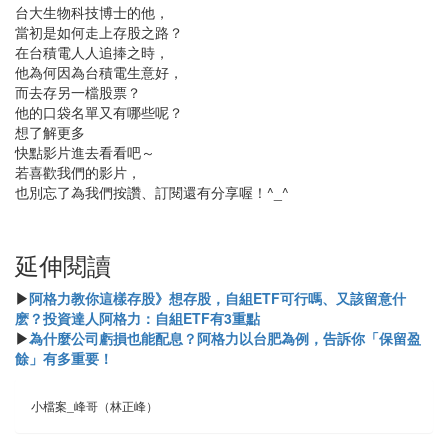
台大生物科技博士的他，
當初是如何走上存股之路？
在台積電人人追捧之時，
他為何因為台積電生意好，
而去存另一檔股票？
他的口袋名單又有哪些呢？
想了解更多
快點影片進去看看吧～
若喜歡我們的影片，
也別忘了為我們按讚、訂閱還有分享喔！^_^
延伸閱讀
▶
阿格力教你這樣存股》想存股，自組ETF可行嗎、又該留意什
麽？投資達人阿格力：自組ETF有3重點
▶
為什麼公司虧損也能配息？阿格力以台肥為例，告訴你「保留盈
餘」有多重要！
小檔案_峰哥（林正峰）