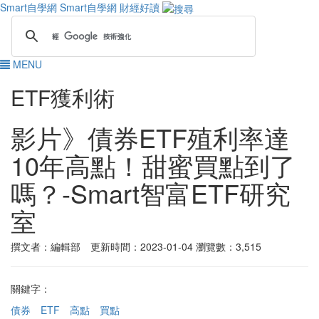
Smart自學網
Smart自學網 財經好讀
MENU
ETF獲利術
影片》債券ETF殖利率達
10年高點！甜蜜買點到了
嗎？-Smart智富ETF研究
室
撰文者：編輯部 更新時間：2023-01-04
瀏覽數：3,515
關鍵字：
債券
ETF
高點
買點