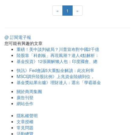
«
1
»
@ 訂閱電子報
您可能有興趣的文章
重磅！美中談判破局？川普宣布對中國2千億
陸股靠「科創板」再現風潮？達人4點解析：
基金投資》12張圖解懶人包：印度國會、總
快訊》Fed會議5大重點全解讀：此次利率
MSCI調升陸股比例》上兆資金陸續到位，
基金獎結果出爐》理財達人：選出「學霸基金
關於商周集團
廣告刊登
網站合作
隱私權聲明
文章授權
常見問題
活動總覽