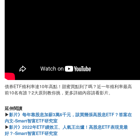
債券ETF殖利率達10年高點！甜蜜買點到了嗎？近一年殖利率最高
前10名有誰？2大原則教你挑，更多詳細內容請看影片。
延伸閱讀
▶
影片》每年靠股息加薪3萬6千元，該買幾張高股息ETF？答案在
內文-Smart智富ETF研究室
▶
影片》2022年ETF績效王、人氣王出爐！高股息ETF表現竟最
好？-Smart智富ETF研究室