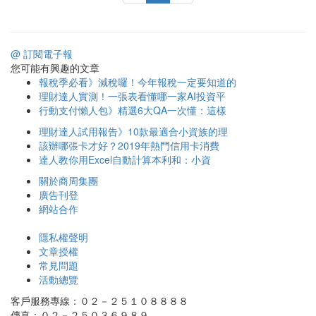
@ 訂閱電子報
您可能有興趣的文章
報稅季必看》減稅囉！今年報稅一定要知道的
理財達人實測！一張表看懂哪一家AI投資平
行動支付懶人包》精選6大QA一次懂：這樣
理財達人試用報告》10款最適合小資族的理
該辦哪張卡才好？2019年熱門信用卡消費
達人教你用Excel自動計算本利和：小資
關於商周集團
廣告刊登
網站合作
隱私權聲明
文章授權
常見問題
活動總覽
客戶服務專線：０２－２５１０８８８８
傳真：０２－２５０３６９８９