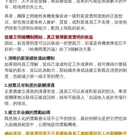
下進行、又不涉及金錢，相當難追蹤，迎來的可能是表面數字的平
等，暗地裡仍失公允。
再來，團隊之間雖然有機會像前述一樣對薪資透明度抱持正面想
法，卻也無法避免有人嫉妒、質疑，或對新進員工不友善，迫使他
們得努力證明自身能力，配得上領取的薪水。
從建立明確機制開始，真正發揮薪資透明的效益
因此，薪資透明度可以比喻成一把雙面刃，但還是有機會降低它不
好的一面，《哈佛商業評論》給了3個解決方案：
1.清晰的薪資績效連結機制
如果期待員工理解，當自己達成特定工作成果時，就可獲得什麼樣
等級的薪水，並以此為動力，那組織本身就該建立客觀且清楚的制
度，也能減少第一線主管的壓力。
2.頻繁且有制度的薪酬溝通
企業應建立適當的溝通管道，讓員工可以表達對薪資的想法。畢竟
當團隊無法取得正確資訊時，就有可能落入「自認收入低於市場行
情」的情況。
3.建立非金錢的獎勵結構
既然個人化的獎勵會出現不公平的情況，最好的辦法是把它們也加
入組織規範當中，公開地提供獎勵機會。
總結來說，薪資透明度不只是讓每個員工都能看到別人的薪酬數字