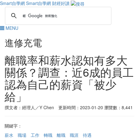
Smart自學網
Smart自學網 財經好讀
MENU
進修充電
離職率和薪水認知有多大
關係？調查：近6成的員工
認為自己的薪資「被少
給」
撰文者：經理人／Y Chen 更新時間：2023-01-20
瀏覽數：8,441
關鍵字：
薪水
職場
工作
轉職
離職
職涯
待遇