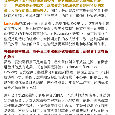
水」，導致失去表現動力，這麼做之後能讓他們看到可預期的未
來，反而促使員工積極投入。
同時，若薪資高於市場行情的員工也
能有所意識，會減少花在「不滿意」的時間、降低往外物色機率。
LinkedIn
指出另一項正面影響，為增加職場公平度，現在許多企業
仍存在女性、多元種族的薪資，與男性或特定種族存有一定差異，
即便雙方的工作和職責類似。在Payscale的研究中，就可以看到在
薪資足夠透明的組織中，女性與男性的收入幾乎一致，起到縮減差
距的效果。這樣的成果，也能間接提高弱勢性別和族群的留任率。
整體薪資被壓縮、部分員工要求非正式管道獎勵，薪資透明亦有負
面效果
當然，薪資透明度不是萬靈丹，產生留任與公平效益之際，有機會
引發其他反向效果。《哈佛商業評論》（Harvard Business
Review）首先提到，整體薪資可能遭到壓縮，原因是主管們不想耗
費過多心力、時間，處理團隊提出各式各樣「不公平」的意見，所
以寧願簡化薪資計算結構，差不多職責、年資的工作者，領的薪水
就會相仿而無從抱怨。
這引發了第2個議題：表現更優秀的人，也許基於諸多條件，無法領
到更高薪資，這群人就會轉向尋求個人化的獎勵，像是培訓機會或
其他非金錢的福利。《哈佛商業評論》表示，主管可能為了保持團
隊效率、不想失去員工，而答應這類請求，但這些福利通常在檯面