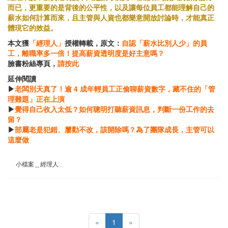
而已，更重要的是背後的公平性，以及讓每位員工都能理解自己的
薪水如何計算而來，且主管與人資也都樂意開放討論時，才能真正
體現它的效益。
本文獲
「經理人」
授權轉載，原文：
自認「薪水比別人少」的員
工，離職率多一倍！提高薪資透明度是好主意嗎？
臉書粉絲專頁，
請按此
延伸閱讀
▶
老闆別天真了！逾 4 成年輕員工正偷聊薪資數字，藏不住的「管
理難題」正在上演
▶
覺得自己收入太低？如何聰明打聽薪資訊息，判斷一份工作的去
留？
▶
部屬老是犯錯、屢勸不改，該開除嗎？為了團隊成長，主管可以
這麼做
小檔案＿經理人
«
1
»