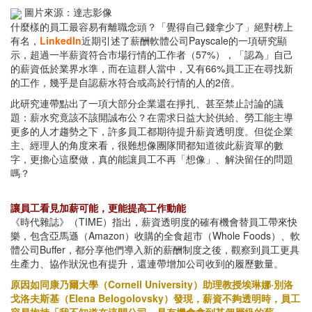
圖片來源：達志影像
什麼樣的員工最容易有離職念頭？「覺得自己錢拿少了」絕對榜上
有名，
LinkedIn
近期引述了薪酬軟體公司Payscale的一項研究顯
示，超過一半薪資符合市場行情的工作者（57%），「認為」自己
的薪資低於業界水準，而在這群人當中，又有66%員工正在尋找新
的工作，幾乎是自認薪水符合或高於行情的人的2倍。
此研究連帶點出了一項大部分企業還在掙扎、甚至禁止討論的議
題：薪水究竟該不該開誠布公？在需求日益大於供給、勞工能主導
更多的人才趨勢之下，許多員工都期待提升薪資透明度。但從企業
主、經理人的角度來看，很難想像團隊間都知道彼此薪資單的數
字，更擔心這麼做，真的能讓員工不再「想像」、解決留任的問題
嗎？
讓員工看見加薪可能，更能提高工作動能
《時代雜誌》（TIME）指出，薪資透明度的確有機會替員工帶來快
樂，包含亞馬遜（Amazon）收購的全食超市（Whole Foods）、軟
體公司Buffer，都分享他們導入新的薪酬制度之後，觀察到員工更具
生產力、協作狀況也有提升，還連帶增加公司收到的履歷數量。
原因如同康乃爾大學（Cornell University）助理教授埃琳娜·別洛
戈洛夫斯基（Elena Belogolovsky）發現，薪資不夠透明時，員工
容易抱持「我不知道在這間公司，是有機會拿到某個層級的薪