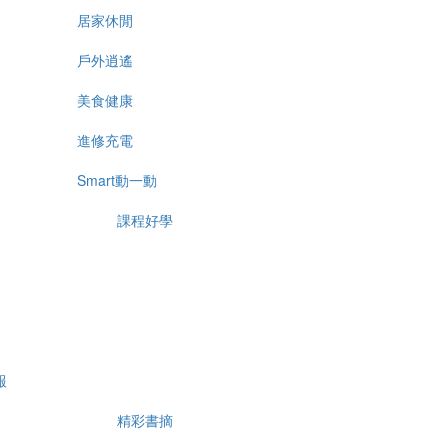
居家休閒
戶外逍遙
美食健康
進修充電
Smart動一動
課程好學
報
精彩書摘