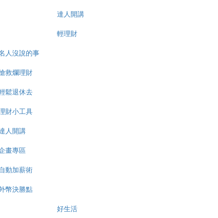
達人開講
輕理財
名人沒說的事
搶救爛理財
輕鬆退休去
理財小工具
達人開講
企畫專區
自動加薪術
外幣決勝點
好生活