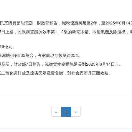
民眾購買節能電器，財政部預告，減稅優惠將延長2年，至2025年6月14
5日上路，民眾購置能源效率第1、2級的新電冰箱、冷暖氣機及除濕機，每台
19億元。
濕機仍有835萬台，占家庭現存數量達25%。
展，財政部7日預告，減徵貨物稅措施延長到2025年6月14日止。
低二氧化碳排放及節省民眾電費負擔，對社會經濟具正面效益。
«
1
»