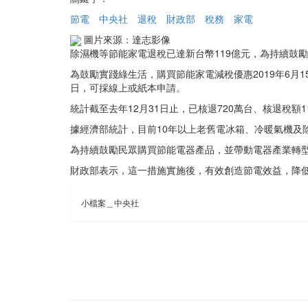
節電
中央社
退稅
財政部
稅務
家電
圖片來源：達志影像
除濕機等節能家電退稅已達新台幣119億元，為持續鼓勵
為鼓勵實踐綠生活，購買節能家電減稅優惠2019年6月1
日，可採線上或紙本申請。
統計截至去年12月31日止，已核退720萬台、核退稅額1
據經濟部統計，目前10年以上老舊電冰箱、冷暖氣機及除
為持續鼓勵民眾購買節能電器產品，並帶動電器產業轉型發
財政部表示，這一措施實施後，有效創造節電效益，降
小檔案＿中央社