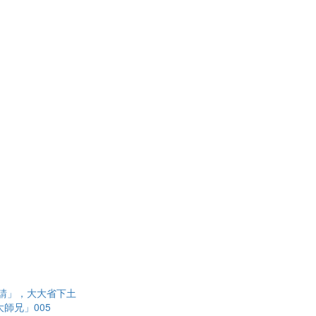
請」，大大省下土
師兄」005