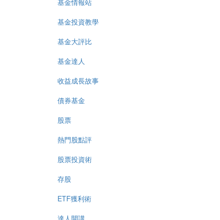
基金情報站
基金投資教學
基金大評比
基金達人
收益成長故事
債券基金
股票
熱門股點評
股票投資術
存股
ETF獲利術
達人開講