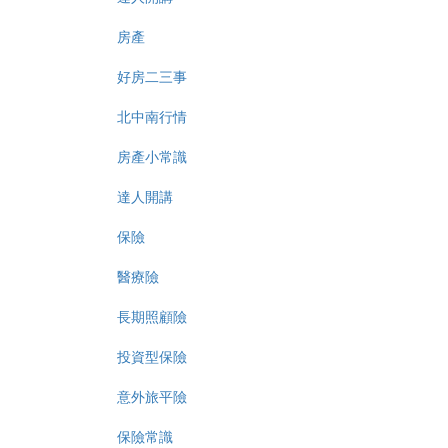
房產
好房二三事
北中南行情
房產小常識
達人開講
保險
醫療險
長期照顧險
投資型保險
意外旅平險
保險常識