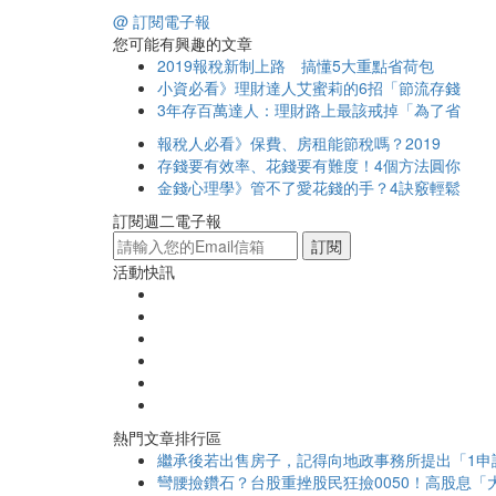
@ 訂閱電子報
您可能有興趣的文章
2019報稅新制上路 搞懂5大重點省荷包
小資必看》理財達人艾蜜莉的6招「節流存錢
3年存百萬達人：理財路上最該戒掉「為了省
報稅人必看》保費、房租能節稅嗎？2019
存錢要有效率、花錢要有難度！4個方法圓你
金錢心理學》管不了愛花錢的手？4訣竅輕鬆
訂閱週二電子報
訂閱
活動快訊
熱門文章排行區
繼承後若出售房子，記得向地政事務所提出「1申
彎腰撿鑽石？台股重挫股民狂撿0050！高股息「大