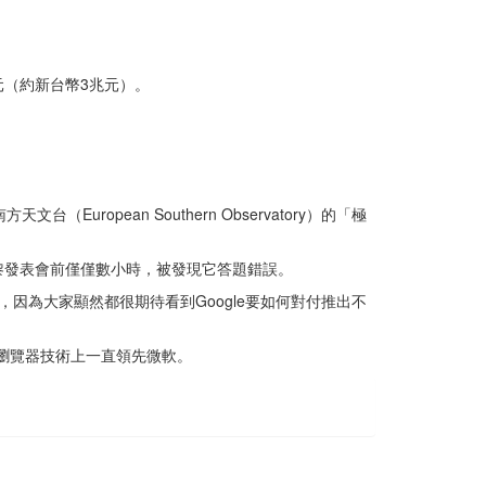
元（約新台幣3兆元）。
pean Southern Observatory）的「極
d巴黎發表會前僅僅數小時，被發現它答題錯誤。
得過去，因為大家顯然都很期待看到Google要如何對付推出不
尋和瀏覽器技術上一直領先微軟。