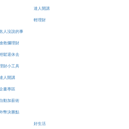
達人開講
輕理財
名人沒說的事
搶救爛理財
輕鬆退休去
理財小工具
達人開講
企畫專區
自動加薪術
外幣決勝點
好生活