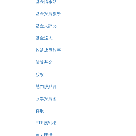
基金情報站
基金投資教學
基金大評比
基金達人
收益成長故事
債券基金
股票
熱門股點評
股票投資術
存股
ETF獲利術
達人開講