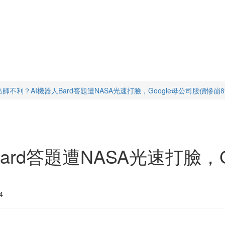
出師不利？AI機器人Bard答題遭NASA光速打臉，Google母公司股價慘崩8
ard答題遭NASA光速打臉，G
4