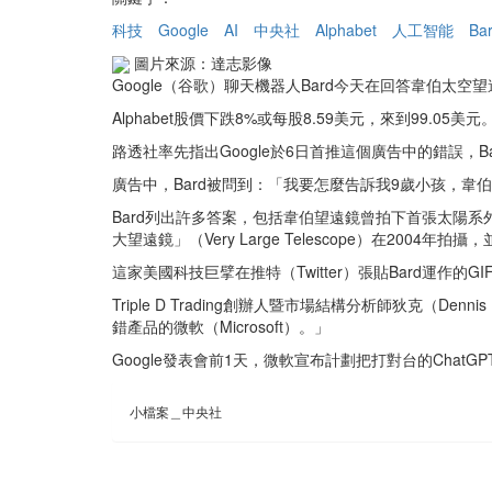
科技
Google
AI
中央社
Alphabet
人工智能
Ba
圖片來源：達志影像
Google（谷歌）聊天機器人Bard今天在回答韋伯太
Alphabet股價下跌8%或每股8.59美元，來到99.05美元
路透社率先指出Google於6日首推這個廣告中的錯誤，
廣告中，Bard被問到：「我要怎麼告訴我9歲小孩，韋伯太空望遠
Bard列出許多答案，包括韋伯望遠鏡曾拍下首張太陽系外行星
大望遠鏡」（Very Large Telescope）在2004
這家美國科技巨擘在推特（Twitter）張貼Bard運
Triple D Trading創辦人暨市場結構分析師狄克
錯產品的微軟（Microsoft）。」
Google發表會前1天，微軟宣布計劃把打對台的Chat
小檔案＿中央社