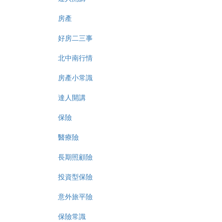
房產
好房二三事
北中南行情
房產小常識
達人開講
保險
醫療險
長期照顧險
投資型保險
意外旅平險
保險常識