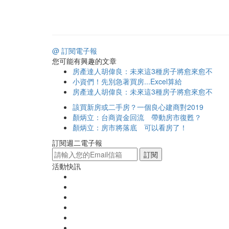
@ 訂閱電子報
您可能有興趣的文章
房產達人胡偉良：未來這3種房子將愈來愈不
小資們！先別急著買房...Excel算給
房產達人胡偉良：未來這3種房子將愈來愈不
該買新房或二手房？一個良心建商對2019
顏炳立：台商資金回流 帶動房市復甦？
顏炳立：房市將落底 可以看房了！
訂閱週二電子報
訂閱
活動快訊