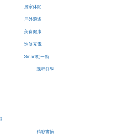
居家休閒
戶外逍遙
美食健康
進修充電
Smart動一動
課程好學
報
精彩書摘