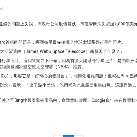
rd
空望遠鏡的問題上失誤，導致母公司股價暴跌，市值瞬間消失超過1,000億美
。
Bard答錯的問題是，哪顆衛星最先拍攝了地球太陽系外行星的照片。
鏡（James Webb Space Telescope）新發現了什麼？」
照片。這個答案並不正確，因為首張太陽系外行星照片，是由歐洲南方天文台（Euro
年拍攝，並經美國國家航空暨太空總署（NASA）證實。
作的GIF影片，形容它是「好奇心的發射台」，能簡化複雜問題；但就在Bar
（Dennis Dick）表示：「出了點小差錯，他們就為此拿股票重重出氣，這說
GPT整合至Bing搜尋引擎等產品內，宣戰意味濃厚。Google多年來在搜