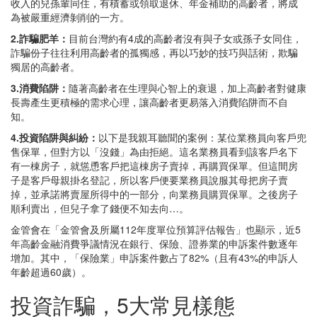
收入的兒孫輩同住，有積蓄或領取退休、年金補助的高齡者，將成
為被嚴重經濟剝削的一方。
2.詐騙肥羊：
目前台灣約有4成的高齡者沒有與子女或孫子女同住，
詐騙份子往往利用高齡者的孤獨感，再以巧妙的技巧與話術，欺騙
獨居的高齡者。
3.消費陷阱：
隨著高齡者在生理與心智上的衰退，加上高齡者對健康
長壽產生更積極的需求心理，讓高齡者更易落入消費陷阱而不自
知。
4.投資陷阱與糾紛：
以下是我親耳聽聞的案例：某位業務員向客戶兜
售保單，但對方以「沒錢」為由拒絕。這名業務員看到該客戶名下
有一棟房子，就慫恿客戶把這棟房子賣掉，再購買保單。但這間房
子是客戶母親掛名登記，所以客戶便要業務員說服其母把房子賣
掉，並承諾將賣屋所得中的一部分，向業務員購買保單。之後房子
順利賣出，但兒子拿了錢便不知去向…。
金管會在「金管會及所屬112年度單位預算評估報告」也顯示，近5
年高齡金融消費爭議情況在銀行、保險、證券業的申訴案件數逐年
增加。其中，「保險業」申訴案件數占了82%（且有43%的申訴人
年齡超過60歲）。
投資詐騙，5大常見樣態