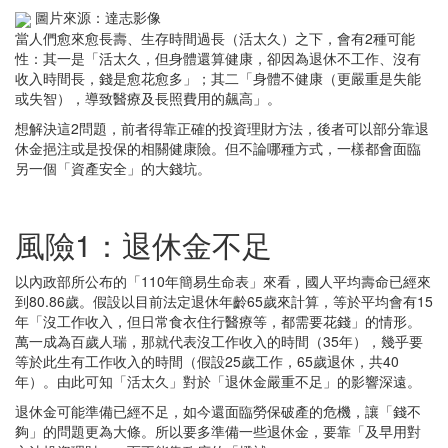
圖片來源：達志影像
當人們愈來愈長壽、生存時間過長（活太久）之下，會有2種可能
性：其一是「活太久，但身體還算健康，卻因為退休不工作、沒有
收入時間長，錢是愈花愈多」；其二「身體不健康（更嚴重是失能
或失智），導致醫療及長照費用的飆高」。
想解決這2問題，前者得靠正確的投資理財方法，後者可以部分靠退
休金挹注或是投保的相關健康險。但不論哪種方式，一樣都會面臨
另一個「資產安全」的大錢坑。
風險1：退休金不足
以內政部所公布的「110年簡易生命表」來看，國人平均壽命已經來
到80.86歲。假設以目前法定退休年齡65歲來計算，等於平均會有15
年「沒工作收入，但日常食衣住行醫療等，都需要花錢」的情形。
萬一成為百歲人瑞，那就代表沒工作收入的時間（35年），幾乎要
等於此生有工作收入的時間（假設25歲工作，65歲退休，共40
年）。由此可知「活太久」對於「退休金嚴重不足」的影響深遠。
退休金可能準備已經不足，如今還面臨勞保破產的危機，讓「錢不
夠」的問題更為大條。所以要多準備一些退休金，要靠「及早用對