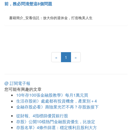
前，務必問清楚這8個問題
書籍簡介_安養信託：放大你的退休金，打造晚美人生
«
1
»
@ 訂閱電子報
您可能有興趣的文章
10年存100張金融股教學》每月1萬元買
生活存股術》處處都有投資機會，產業別＋4
金融存股必看》壽險業光芒不再？存股族接下
從財報、4指標篩優質銀行股
存股》公開10檔熱門金融股資優生，比放定
存股名單》4條件篩選：穩定獲利且股利大方