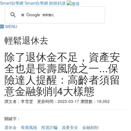
Smart自學網
Smart自學網 財經好讀
MENU
輕鬆退休去
除了退休金不足，資產安
全也是長壽風險之一...保
險達人提醒：高齡者須留
意金融剝削4大樣態
撰文者：李雪雯 更新時間：2023-03-17
瀏覽數：19,052
關鍵字：
退休金
長壽風險
投資詐騙
資產安全
金融剝削