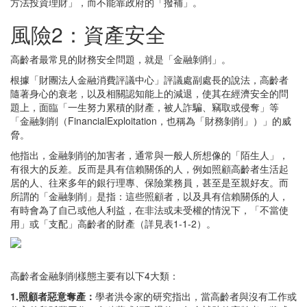
方法投資理財」，而不能靠政府的「撥補」。
風險2：資產安全
高齡者最常見的財務安全問題，就是「金融剝削」。
根據「財團法人金融消費評議中心」評議處副處長的說法，高齡者
隨著身心的衰老，以及相關認知能上的減退，使其在經濟安全的問
題上，面臨「一生努力累積的財產，被人詐騙、竊取或侵奪」等
「金融剝削（FinancialExploitation，也稱為「財務剝削」）」的威
脅。
他指出，金融剝削的加害者，通常與一般人所想像的「陌生人」，
有很大的反差。反而是具有信賴關係的人，例如照顧高齡者生活起
居的人、往來多年的銀行理專、保險業務員，甚至是至親好友。而
所謂的「金融剝削」是指：這些照顧者，以及具有信賴關係的人，
有時會為了自己或他人利益，在非法或未受權的情況下，「不當使
用」或「支配」高齡者的財產（詳見表1-1-2）。
高齡者金融剝削樣態主要有以下4大類：
1.照顧者惡意奪產：
學者洪令家的研究指出，當高齡者與沒有工作或