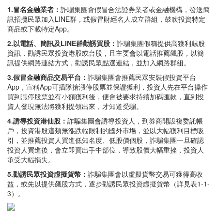
1.冒名金融業者：
詐騙集團會假冒合法證券業者或金融機構，發送簡
訊招攬民眾加入LINE群，或假冒財經名人成立群組，鼓吹投資特定
商品或下載特定App。
2.以電話、簡訊及LINE群勸誘買股：
詐騙集團假稱提供高獲利飆股
資訊，勸誘民眾投資港股或台股，且主要會以電話推薦飆股，以簡
訊提供網路連結方式，勸誘民眾點選連結，並加入網路群組。
3.假冒金融商品交易平台：
詐騙集團會推薦民眾安裝假投資平台
App，宣稱App可插隊搶漲停股票並保證獲利，投資人先在平台操作
買到漲停股票並有小額獲利後，便會被要求持續加碼匯款，直到投
資人發現無法將獲利提領出來，才知道受騙。
4.誘導投資港仙股：
詐騙集團會誘導投資人，到券商開設複委託帳
戶，投資港股這類無漲跌幅限制的國外市場，並以大幅獲利目標吸
引，並推薦投資人買進低知名度、低股價個股，詐騙集團一旦確認
投資人買進後，會立即賣出手中部位，導致股價大幅重挫，投資人
承受大幅損失。
5.勸誘民眾投資虛擬貨幣：
詐騙集團會以虛擬貨幣交易可獲得高收
益，或先以提供飆股方式，逐步勸誘民眾投資虛擬貨幣（詳見表1-1-
3）。