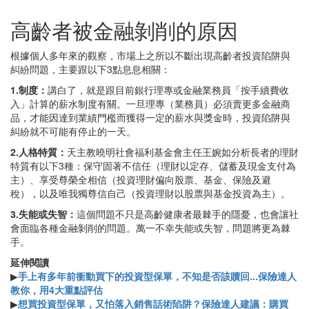
高齡者被金融剝削的原因
根據個人多年來的觀察，市場上之所以不斷出現高齡者投資陷阱與
糾紛問題，主要跟以下3點息息相關：
1.制度：
講白了，就是跟目前銀行理專或金融業務員「按手續費收
入」計算的薪水制度有關。一旦理專（業務員）必須賣更多金融商
品，才能因達到業績門檻而獲得一定的薪水與獎金時，投資陷阱與
糾紛就不可能有停止的一天。
2.人格特質：
天主教曉明社會福利基金會主任王婉如分析長者的理財
特質有以下3種：保守固著不信任（理財以定存、儲蓄及現金支付為
主）、享受尊榮全相信（投資理財偏向股票、基金、保險及避
稅），以及唯我獨尊信自己（投資理財以股票與基金投資為主）。
3.失能或失智：
這個問題不只是高齡健康者最棘手的隱憂，也會讓社
會面臨各種金融剝削的問題。萬一不幸失能或失智，問題將更為棘
手。
延伸閱讀
▶
手上有多年前衝動買下的投資型保單，不知是否該贖回...保險達人
教你，用4大重點評估
▶
想買投資型保單，又怕落入銷售話術陷阱？保險達人建議：購買