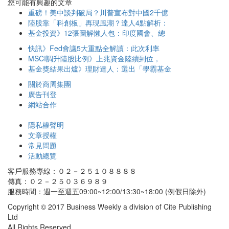
您可能有興趣的文章
重磅！美中談判破局？川普宣布對中國2千億
陸股靠「科創板」再現風潮？達人4點解析：
基金投資》12張圖解懶人包：印度國會、總
快訊》Fed會議5大重點全解讀：此次利率
MSCI調升陸股比例》上兆資金陸續到位，
基金獎結果出爐》理財達人：選出「學霸基金
關於商周集團
廣告刊登
網站合作
隱私權聲明
文章授權
常見問題
活動總覽
客戶服務專線：０２－２５１０８８８８
傳真：０２－２５０３６９８９
服務時間：週一至週五09:00~12:00/13:30~18:00 (例假日除外)
Copyright © 2017 Business Weekly a division of Cite Publishing
Ltd
All Rights Reserved.