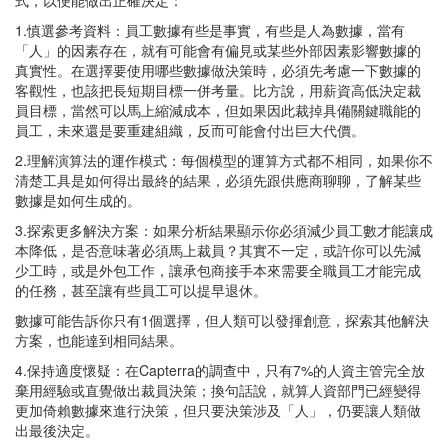
1.慎選參考資料：員工數據有些是事實，有些是人為數據，當有
「人」的因素存在，就有可能會有偏見或某些外部因素影響數據的
真實性。在選擇要使用哪些數據做決策時，必須先考慮一下數據的
客觀性，也該把長短期目標一併考量。比方說，用薪資高低決定裁
員目標，當然可以馬上縮減成本，但如果因此裁掉具備關鍵職能的
員工，未來還是要重建組織，反而可能會付出巨大代價。
2.理解演算法的運作模式：每個模型的運算方式都不相同，如果你不
清楚工具是如何得出最終的結果，必須先跟供應商聊聊，了解某些
數據是如何生成的。
3.探索更多解決方案：如果分析結果顯示你必須減少員工數才能讓成
本降低，是否意味著必須馬上裁員？其實不一定，或許你可以先減
少工時，或是外包工作，讓承包商接手本來需要全職員工才能完成
的任務，甚至讓有些員工可以提早退休。
數據可能告訴你只有1個選擇，但人類可以發揮創意，探索其他解決
方案，也能達到相同結果。
4.保持適度懷疑：在Capterra的調查中，只有7%的人資主管完全放
棄用經驗或直覺做出裁員決策；換句話說，就算人資部門已經變得
更加倚賴數據來進行決策，但只要決策涉及「人」，仍要讓人類做
出最後決定。