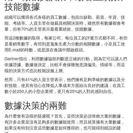
技能數據
組織可以獲得各式各樣的員工數據，包括出缺勤、薪資、年資、技
能、考績等。人資主管在做裁員相關決策時，雖然所有數據都會考
量，但有70%的主管表示最看重績效、技能數據。
而這2種數據的取得，每家公司、每位員工的評量方式都不同，有些
是看銷售數字，有些則是蒐集生產力分數的相關數據，小至員工使
用E-mail的時數，或是誰在會議中開啟鏡頭。
Gartner指出，利用數據協助判斷是正確的行動，因為它可以讓人們
依據證據、數據做決定，比較不會摻雜無意識偏見、情緒等，而這
樣的決策方式也比較能說服上層。
然而，只有41%的人資主管表示，他們擁有足夠準確的數據以及分
析技能，使其有信心在降低人事成本方面給出良好的建議；在員工
數小於250人的小型企業裡，更只有25%的人對此感到自信。
數據決策的兩難
為什麼會有這樣的疑慮呢？首先，這些決策必須倚賴大量的數據，
有許多企業並沒有足夠多的數據能使用；而且就算擁有大量數據，
如果沒有特別注意這些數據是如何獲得的，也可能得到錯誤的建