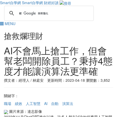
Smart自學網
Smart自學網 財經好讀
MENU
搶救爛理財
AI不會馬上搶工作，但會
幫老闆開除員工？秉持4態
度才能讓演算法更準確
撰文者：經理人 / 林庭安 更新時間：2023-04-18
瀏覽數：3,852
關鍵字：
職場
績效
人工智慧
AI
自動
演算法
圖片來源：達志影像
2022年11月ChatGPT推出以後，許多人都在討論如何應用人工智慧