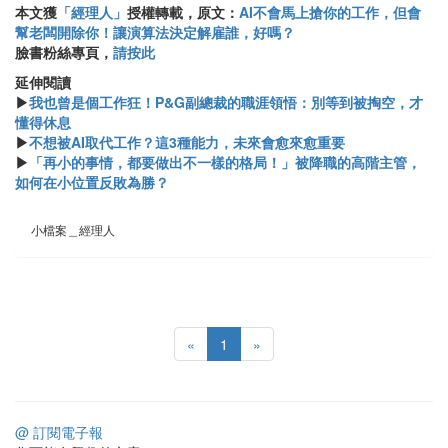
本文獲
「經理人」
授權轉載，原文：
AI不會馬上搶你的工作，但會
幫老闆開除你！讓演算法決定解雇誰，好嗎？
臉書粉絲專頁，
請按此
延伸閱讀
▶
我也曾是個工作狂！P&G副總裁的職涯領悟：別等到被掏空，才
懂得休息
▶
不想被AI取代工作？這3種能力，未來會愈來愈重要
▶
「再小的事情，都要做出不一樣的格局！」被降職的高階主管，
如何在小位置反敗為勝？
小檔案＿經理人
«
1
»
@ 訂閱電子報