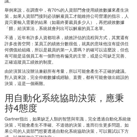
議。
舉例來說，在調查中，有70%的人資部門會使用績效數據來產生決
策，如果人資部門接到必須解雇員工才能維持公司營運的指示，人
資只要輸入需要的結果（如最終要裁員多少人），再把績效數據
「餵」給演算法，系統就會列出可以解雇的員工名單。
不過，近年有許多人資都坦承，績效評估的流程與方式，其實還有
許多改善空間：某員工的績效分數很低，就真的意味他沒有提供任
何價值給組織，所以是裁員的第一人選嗎？的確可以這麼說，但也
有可能是這個員工有一個對他有偏見的主管，或是公司缺乏完善、
正確追蹤員工績效的制度。
由於演算法沒辦法兼顧所有考量，所以可能會產生不正確的建議。
對人資來說，完全仰賴數據或經驗、直覺，都有可能會做出錯誤的
決策，這是一個兩難。
用自動化系統協助決策，應秉
持4態度
Gartner指出，如果缺乏人類的智慧與常識，完全透過自動化系統做
決策，可能會產生不準確、不道德的決策，進而衍生更多問題。如
果公司的人資部門想要透過自動化系統協助決策，可以嘗試以下方
式，以便能做出正確決定：