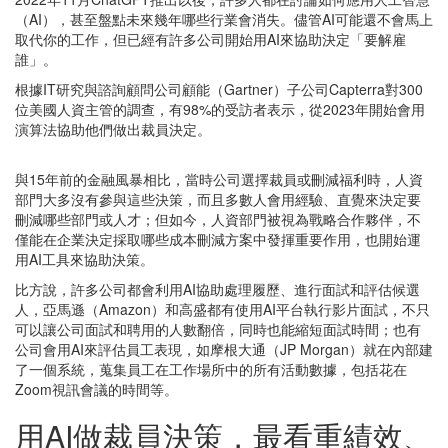
（AI），甚至盤點未來幾年哪些行業會消失。儘管AI可能還不會馬上
取代你的工作，但已經有許多公司開始用AI來協助決定「要解雇
誰」。
根據IT研究與諮詢顧問公司顧能（Gartner）子公司Capterra對300
位美國人資主管的調查，有98%的受訪者表示，從2023年開始會用
演算法協助他們做出裁員決定。
與15年前的金融風暴相比，當時公司選擇裁員或刪減福利時，人資
部門大多沒有參與這些決策，而且多數人會用經驗、直覺來決定要
刪減哪些部門或人才；但如今，人資部門被視為戰略合作夥伴，不
僅能在企業決定採取哪些成本刪減方案中發揮重要作用，也開始運
用AI工具來協助決策。
比方說，許多公司都會利用AI協助處理履歷、進行面試和評估候選
人，亞馬遜（Amazon）和高盛都有使用AI平台執行影片面試，不只
可以讓公司面試和聘用的人數翻倍，同時也能縮短面試時間；也有
公司會用AI來評估員工表現，如摩根大通（JP Morgan）就在內部建
了一個系統，蒐集員工在工作場所中的所有活動數據，包括花在
Zoom視訊會議的時間等。
用AI做裁員決策，最看重績效、