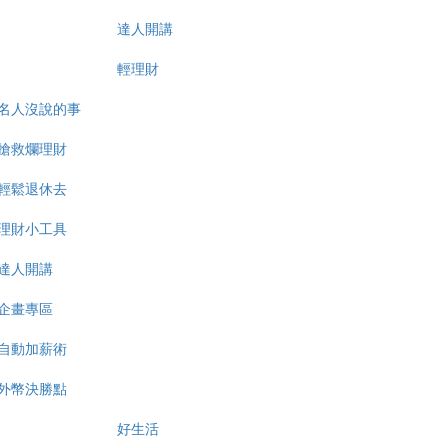
達人開講
輕理財
名人沒說的事
搶救爛理財
輕鬆退休去
理財小工具
達人開講
企畫專區
自動加薪術
外幣決勝點
好生活