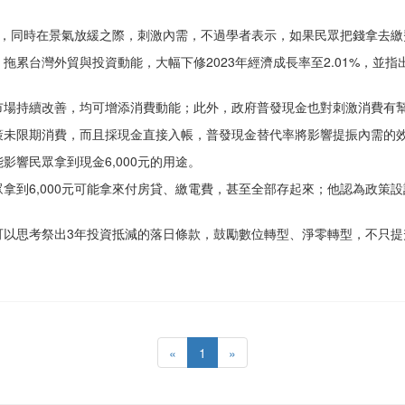
果實，同時在景氣放緩之際，刺激內需，不過學者表示，如果民眾把錢拿去
拖累台灣外貿與投資動能，大幅下修2023年經濟成長率至2.01%，並
市場持續改善，均可增添消費動能；此外，政府普發現金也對刺激消費有
策未限期消費，而且採現金直接入帳，普發現金替代率將影響提振內需的
響民眾拿到現金6,000元的用途。
到6,000元可能拿來付房貸、繳電費，甚至全部存起來；他認為政策設計上
可以思考祭出3年投資抵減的落日條款，鼓勵數位轉型、淨零轉型，不只提
«
1
»