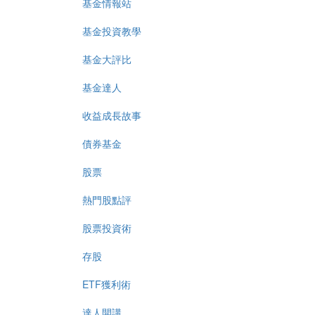
基金情報站
基金投資教學
基金大評比
基金達人
收益成長故事
債券基金
股票
熱門股點評
股票投資術
存股
ETF獲利術
達人開講