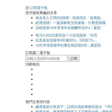
@ 訂閱電子報
您可能有興趣的文章
基金達人只用2項指標：快速找出「低風險」
經濟指標》一篇講解專文快速懂：什麼是韓國
這檔債券10年單筆年化報酬率近6%！夏韻
每月3,000怎麼投資？小資也能靠「共同
拉美基金投報率3年賺30%、5年賠7%…
10年單筆投報率狂勝定期定額3倍…夏韻芬
訂閱週二電子報
訂閱
活動快訊
熱門文章排行區
繼承後若出售房子，記得向地政事務所提出「1申
股價走低，廣達體質轉差了？艾蜜莉分析：營收亮