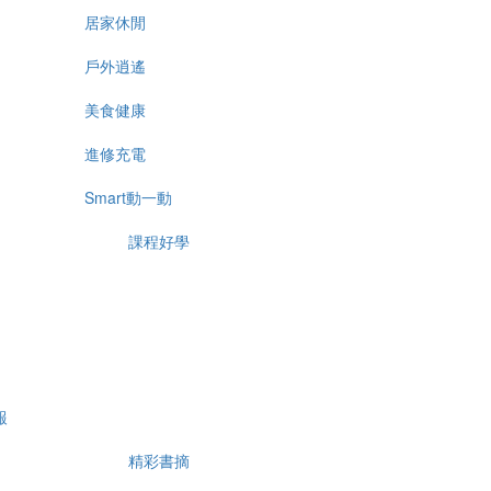
居家休閒
戶外逍遙
美食健康
進修充電
Smart動一動
課程好學
報
精彩書摘