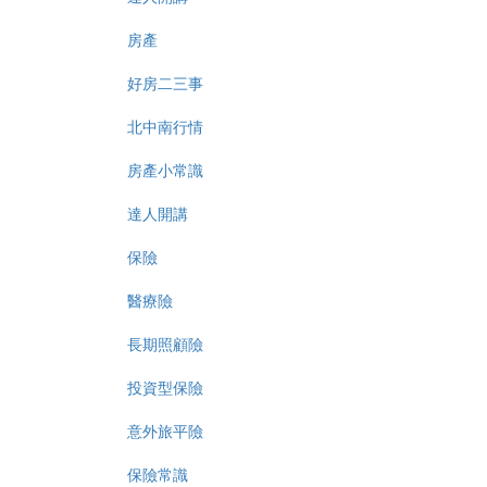
房產
好房二三事
北中南行情
房產小常識
達人開講
保險
醫療險
長期照顧險
投資型保險
意外旅平險
保險常識