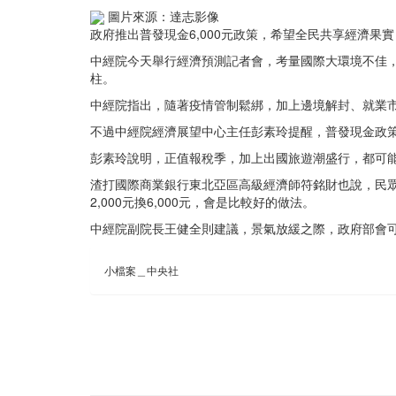
圖片來源：達志影像
政府推出普發現金6,000元政策，希望全民共享經濟
中經院今天舉行經濟預測記者會，考量國際大環境不佳，
柱。
中經院指出，隨著疫情管制鬆綁，加上邊境解封、就業
不過中經院經濟展望中心主任彭素玲提醒，普發現金政
彭素玲說明，正值報稅季，加上出國旅遊潮盛行，都可能影
渣打國際商業銀行東北亞區高級經濟師符銘財也說，民眾拿
2,000元換6,000元，會是比較好的做法。
中經院副院長王健全則建議，景氣放緩之際，政府部會
小檔案＿中央社