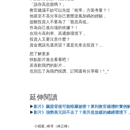
「該存高息股嗎？」
教官建議不妨可以先從「稅率」方面考量？！
他甚至不吝分享自己實際逆風加碼的經驗，
提醒投資人不要為了「股息高低」
作為自己進出場的依據？！
在現今高利率、高通膨環境下，
投資人又要注意什麼？
資金應該先還房貸？還是先拿去投資？…
想了解更多
快點影片進去看看吧！
若喜歡我們的影片，
也別忘了為我們按讚、訂閱還有分享喔！^_^
延伸閱讀
▶
影片》飆股背後可能暗藏祕密？算利教官楊禮軒實例
▶
影片》強勢美元回不去了？美升息放緩的總經環境下，
小檔案_峰哥（林正峰）