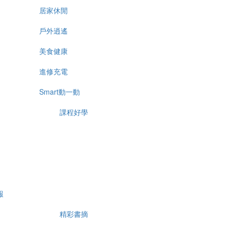
居家休閒
戶外逍遙
美食健康
進修充電
Smart動一動
課程好學
報
精彩書摘