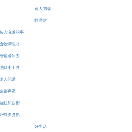
達人開講
輕理財
名人沒說的事
搶救爛理財
輕鬆退休去
理財小工具
達人開講
企畫專區
自動加薪術
外幣決勝點
好生活