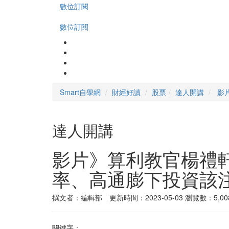
數位訂閱
數位訂閱
Smart自學網
財經好讀
股票
達人開講
影
達人開講
影片》算利教官楊禮
率、高通膨下投資該
撰文者：編輯部 更新時間：2023-05-03
瀏覽數：5,00
關鍵字：