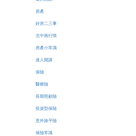
房產
好房二三事
北中南行情
房產小常識
達人開講
保險
醫療險
長期照顧險
投資型保險
意外旅平險
保險常識