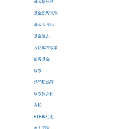
基金情報站
基金投資教學
基金大評比
基金達人
收益成長故事
債券基金
股票
熱門股點評
股票投資術
存股
ETF獲利術
達人開講