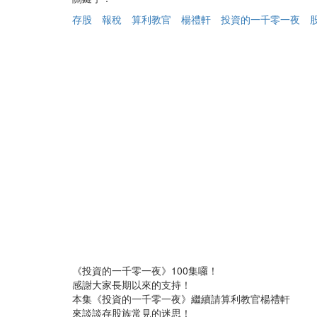
存股
報稅
算利教官
楊禮軒
投資的一千零一夜
《投資的一千零一夜》100集囉！
感謝大家長期以來的支持！
本集《投資的一千零一夜》繼續請算利教官楊禮軒
來談談存股族常見的迷思！