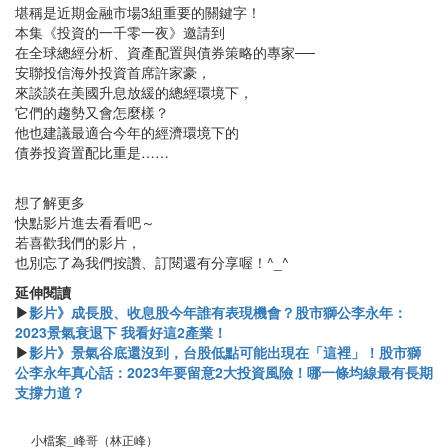
堪稱是近期金融市場3組重要的關鍵字！
本集《投資的一千零一夜》邀請到
在全球總經分析、資產配置與債券策略的專家──
安聯投信海外投資首席許家豪，
來談談在美國升息放緩的總經環境下，
它們的趨勢又會怎麼樣？
他也建議最適合今年的經濟環境下的
債券投資置配比重是……
想了解更多
快點影片進去看看吧～
若喜歡我們的影片，
也別忘了為我們按讚、訂閱還有分享喔！^_^
延伸閱讀
▶
影片》成長股、收息股今年誰有表現機會？股市獅公李永年：
2023景氣衰退下 我看好這2產業！
▶
影片》景氣谷底還沒到，台股低點可能出現在「這裡」！股市獅
公李永年真心話：2023年要留意2大投資風險！哪一條均線最有長期
支撐力道？
小檔案_峰哥（林正峰）