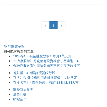
«
1
»
@ 訂閱電子報
您可能有興趣的文章
10年存100張金融股教學》每月1萬元買
生活存股術》處處都有投資機會，產業別＋4
金融存股必看》壽險業光芒不再？存股族接下
從財報、4指標篩優質銀行股
存股》公開10檔熱門金融股資優生，比放定
存股名單》4條件篩選：穩定獲利且股利大方
關於商周集團
廣告刊登
網站合作